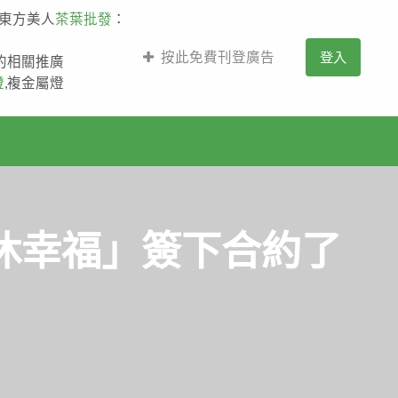
,東方美人
茶葉批發
：
按此免費刊登廣告
登入
薩的相關推廣
燈
,複金屬燈
休幸福」簽下合約了