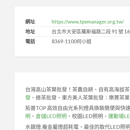
網址
https://www.tpemanager.org.tw/
地址
台北市大安區羅斯福路二段 91 號 16 
電話
8369-1100何小姐
台灣高山茶葉批發！茶農自耕、自有高海拔茶
發
、綠茶批發、東方美人茶葉批發：樂菁茶業
拓普TOP 高效自由光系列燈具換裝簡便與快
明
、
倉儲LED照明
、校園LED照明、
運動場L
水銀燈,複金屬燈超耗電，最佳的取代LED照