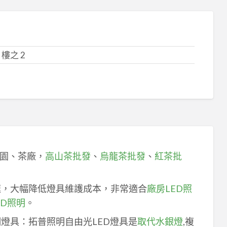
樓之 2
園、茶廠，
高山茶批發
、
烏龍茶批發
、
紅茶批
速，大幅降低燈具維護成本，非常適合
廠房LED照
ED照明
。
明燈具：拓普照明自由光LED燈具是
取代水銀燈
,複