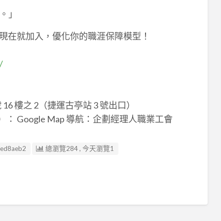
。」
。現在就加入，優化你的職涯保障模型！
/
16 樓之 2（捷運古亭站 3 號出口）
航）： Google Map 導航：企劃經理人職業工會
fed8aeb2
總瀏覽284 , 今天瀏覽1