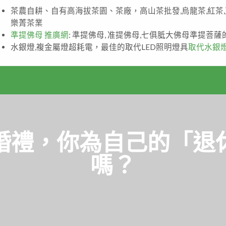
茶農自耕、自有高海拔茶園、茶廠，高山茶批發,烏龍茶,紅茶
樂菁茶業
準提佛母 推廣網
: 準提佛母, 准提佛母,七俱胝大佛母準提菩
水銀燈,複金屬燈超耗電，最佳的取代LED照明燈具
取代水銀
婚禮，你為自己的「退
嗎？