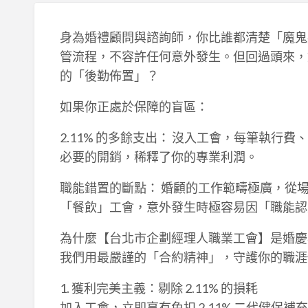
身為婚禮顧問與諮詢師，你比誰都清楚「魔鬼
管流程，不容許任何意外發生。但回過頭來，
的「後勤佈置」？
如果你正處於保障的盲區：
2.11% 的多餘支出： 沒入工會，每筆執行
必要的開銷，稀釋了你的專業利潤。
職能錯置的斷點： 婚顧的工作範疇極廣，從
「餐飲」工會，意外發生時極容易因「職能認
為什麼【台北市企劃經理人職業工會】是婚慶
我們用最嚴謹的「合約精神」，守護你的職涯
1. 獲利完美主義：剔除 2.11% 的損耗
加入工會，立即享有免扣 2.11% 二代健保