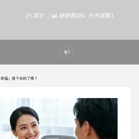
其它
總瀏覽284 , 今天瀏覽1
Report
problem
休幸福」簽下合約了嗎？