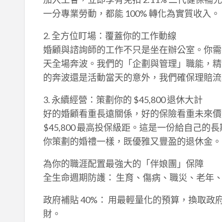
一分專業勞動，都能 100% 轉化為實質收入。
2. 全方位盯場：覆蓋你的工作動線
婚顧與諮詢師的工作不只是坐在辦公室。你需
天全場奔波。我們的「企劃與管理」職能，精
的奔波還是活動當天的意外，我們確保理賠流
3. 永續經營：策劃你的 $45,800 退休大計
好的婚顧看重長遠關係，好的保險看重未來價值
$45,800 最高投保級距。這是一份給自己
你策劃的婚禮一樣，既優雅又豐盈的退休金。
為你的職涯配置最強大的「伴娘團」保障
全生命週期防護： 生育、傷病、職災、老年
政府補貼 40%： 用最輕量化的預算，換取
財。