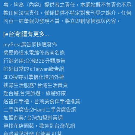
事，均為『內容』提供者之責任，本網站概不負責也不承
擔任何法律責任，僅係提供不特定對象刊登之媒介。任何
內容一經舉報與發現不當，將立即刪除帳號與內容。
[e台灣]還有更多…
myPost廣告網
快速發佈
房屋修繕
水電維修廠商名錄
行銷必用:台灣B2B
分類廣告
貼近日常的
eTaiwan廣告網
SEO搜尋引擎優化
增加外連
搜尋生活服務? 台灣
生活黃頁
赴台遊,台灣旅遊
，旅遊好康
送禮伴手禮，台灣美食
伴手禮
推薦
二手貨廣告:2Hand
二手貨
廣告網
加盟創業? 台灣
加盟創業
網
尋找花店園藝，歡迎到
台灣花網
台灣茶葉批發
,烏龍茶,紅茶