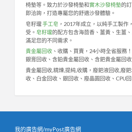
椅墊等。致力於沙發椅墊和
實木沙發椅墊
的訂
即洽詢，打造專屬您的舒適沙發體驗。
皂籽瓏
手工皂
，2017年成立，以純手工製
受。
皂籽瓏
的配方包含海茴香、薑黃、生薑、
滿足您的不同需求。
貴金屬回收
、收購、買賣，24小時全省服務
銀膏回收、含鉑貴金屬回收、含鈀貴金屬回收
貴金屬回收,精煉,提純,收購，廢鈀液回收,廢
收、白金回收、銀回收、廢晶圓回收、CPU回
我的廣告網/myPost廣告網