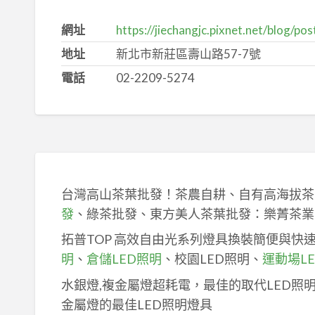
網址
https://jiechangjc.pixnet.net/blog/p
地址
新北市新莊區壽山路57-7號
電話
02-2209-5274
台灣高山茶葉批發！茶農自耕、自有高海拔茶
發
、綠茶批發、東方美人茶葉批發：樂菁茶業
拓普TOP 高效自由光系列燈具換裝簡便與快
明
、
倉儲LED照明
、校園LED照明、
運動場L
水銀燈,複金屬燈超耗電，最佳的取代LED照
金屬燈的最佳LED照明燈具