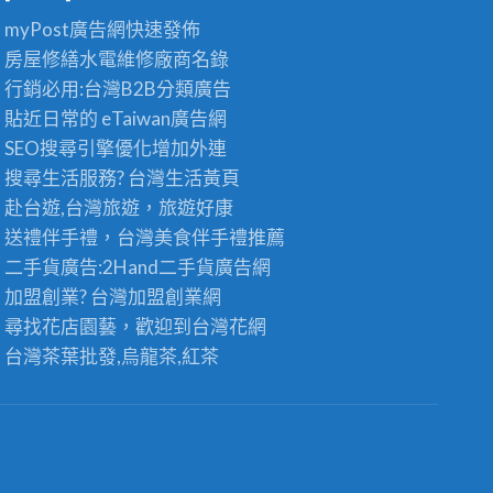
myPost廣告網
快速發佈
房屋修繕
水電維修廠商名錄
行銷必用:台灣B2B
分類廣告
貼近日常的
eTaiwan廣告網
SEO搜尋引擎優化
增加外連
搜尋生活服務? 台灣
生活黃頁
赴台遊,台灣旅遊
，旅遊好康
送禮伴手禮，台灣美食
伴手禮
推薦
二手貨廣告:2Hand
二手貨
廣告網
加盟創業? 台灣
加盟創業
網
尋找花店園藝，歡迎到
台灣花網
台灣茶葉批發
,烏龍茶,紅茶