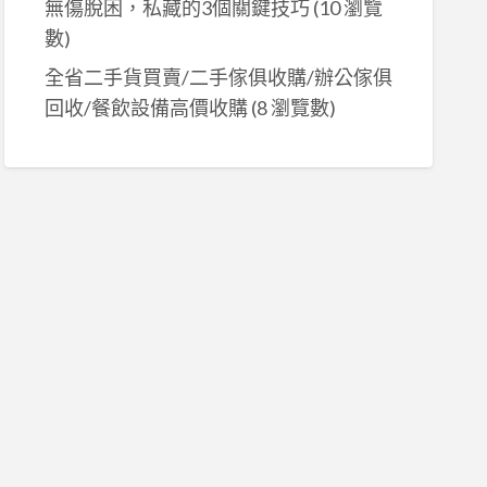
無傷脫困，私藏的3個關鍵技巧
(10 瀏覽
數)
全省二手貨買賣/二手傢俱收購/辦公傢俱
回收/餐飲設備高價收購
(8 瀏覽數)