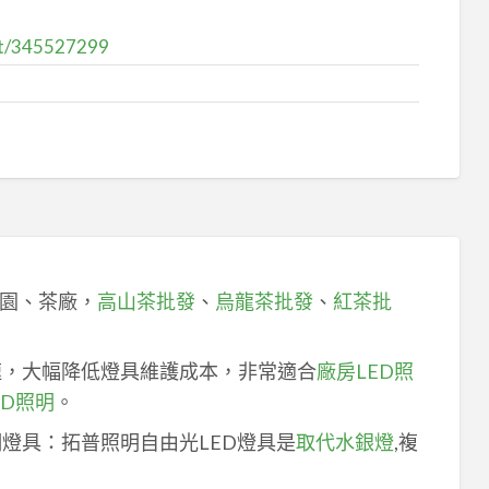
ost/345527299
園、茶廠，
高山茶批發
、
烏龍茶批發
、
紅茶批
速，大幅降低燈具維護成本，非常適合
廠房LED照
ED照明
。
明燈具：拓普照明自由光LED燈具是
取代水銀燈
,複