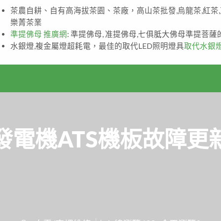
茶農自耕、自有高海拔茶園、茶廠，高山茶批發,烏龍茶,紅茶
樂菁茶業
準提佛母 推廣網
: 準提佛母, 准提佛母,七俱胝大佛母準提菩
水銀燈,複金屬燈超耗電，最佳的取代LED照明燈具
取代水銀
發電機ATS機板故障更