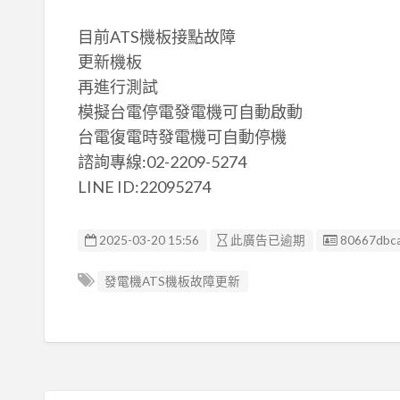
目前ATS機板接點故障
更新機板
再進行測試
模擬台電停電發電機可自動啟動
台電復電時發電機可自動停機
諮詢專線:02-2209-5274
LINE ID:22095274
廣告编號
2025-03-20 15:56
此廣告已逾期
80667dbc
發電機ATS機板故障更新