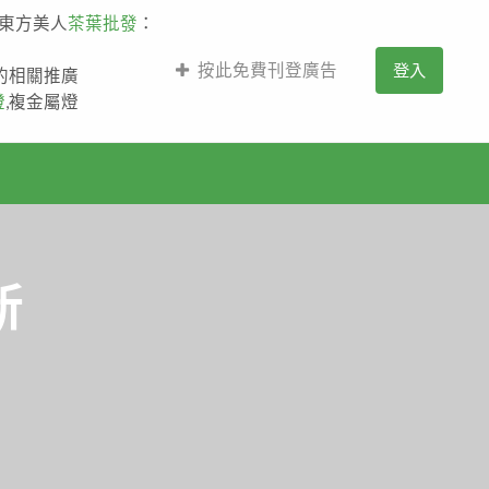
,東方美人
茶葉批發
：
按此免費刊登廣告
登入
薩的相關推廣
燈
,複金屬燈
新