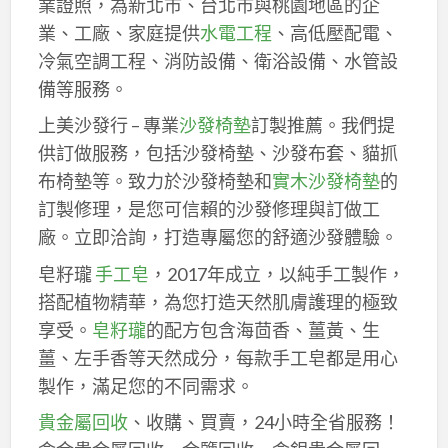
業證照，為新北市、台北市與桃園地區的企
業、工廠、家庭提供
水電工程
、高低壓配電、
冷氣空調工程、消防設備、衛浴設備、水管設
備等服務。
上美沙發行 – 專業
沙發椅墊
訂製推薦。我們提
供訂做服務，包括沙發椅墊、沙發布套、貓抓
布椅墊等。致力於沙發椅墊和
實木沙發椅墊
的
訂製修理，是您可信賴的沙發修理與訂做工
廠。立即洽詢，打造專屬您的舒適沙發體驗。
皂籽瓏
手工皂
，2017年成立，以純手工製作，
搭配植物精華，為您打造天然肌膚護理的極致
享受。
皂籽瓏
的配方包含海茴香、薑黃、生
薑、左手香等天然成分，每款手工皂都是用心
製作，滿足您的不同需求。
貴金屬回收
、收購、買賣，24小時全省服務！