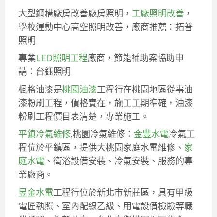
大型鋼構廠房改善廠房照明，
工廠照明改善
，
學校運動中心高空照明改善，廠商推薦：拓普
照明
專業
LED照明工程
廠商，節能補助案協助申
請：台鈺照明
楓格油漆是
桃園油漆
工程行在桃園地區從事油
漆粉刷工程，價格實在，施工工期準確，油漆
粉刷工程價目表清楚，專業施工。
平鎮冷氣維修
,桃園冷氣維修：
金豐水電
冷氣工
程位於平鎮區，提供大桃園家庭水電維修、
家
庭水電
、衛浴設備安裝、冷氣安裝、服務的專
業廠商。
昱金水電
工程行位於新北市新莊區，具有甲級
電匠執照、室內配線乙級、用電設備檢驗等職