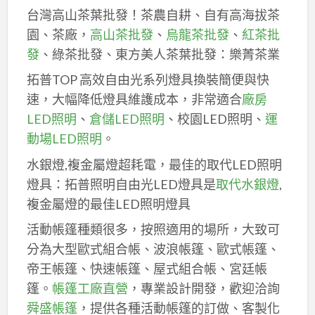
台灣高山茶葉批發！茶農自耕、自有高海拔茶
園、茶廠，
高山茶批發
、
烏龍茶批發
、
紅茶批
發
、綠茶批發、東方美人茶葉批發：樂菁茶業
拓普TOP 高效自由光系列燈具換裝簡便與快
速，大幅降低燈具維護成本，非常適合
廠房
LED照明
、
倉儲LED照明
、校園LED照明、
運
動場LED照明
。
水銀燈,複金屬燈超耗電，最佳的取代LED照明
燈具：拓普照明自由光LED燈具是
取代水銀燈
,
複金屬燈的最佳LED照明燈具
活動帳篷種類很多，按照適用的場所，大致可
分為大型歐式組合帳、波浪帳篷、歐式帳篷、
帝王帳篷、快速帳篷、屋式組合帳、宮廷帳
篷。
帳篷工廠直營
，專業設計開發，歡迎洽詢
舜盛帳篷
，提供各種活動帳篷的訂做、客製化