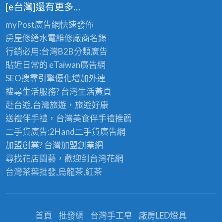
[e台灣]還有更多…
myPost廣告網
快速發佈
房屋修繕
水電維修廠商名錄
行銷必用:台灣B2B
分類廣告
貼近日常的
eTaiwan廣告網
SEO搜尋引擎優化
增加外連
搜尋生活服務? 台灣
生活黃頁
赴台遊,台灣旅遊
，旅遊好康
送禮伴手禮，台灣美食
伴手禮
推薦
二手貨廣告:2Hand
二手貨
廣告網
加盟創業? 台灣
加盟創業
網
尋找花店園藝，歡迎到
台灣花網
台灣茶葉批發
,烏龍茶,紅茶
首頁
批發網
台灣手工皂
廠房LED燈具