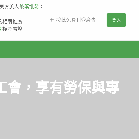
,東方美人
茶葉批發
：
按此免費刊登廣告
登入
薩的相關推廣
燈
,複金屬燈
工會，享有勞保與專