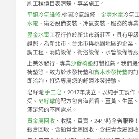
刷工程價目表清楚，專業施工。
平鎮冷氣維修
,桃園冷氣維修：
金豐水電
冷氣
水電
、衛浴設備安裝、冷氣安裝、服務的專業
昱金水電
工程行位於新北市新莊區，具有甲級
證照，為新北市、台北市與桃園地區的企業、
調工程、消防設備、衛浴設備、水管設備等服
上美沙發行 – 專業
沙發椅墊
訂製推薦。我們提
椅墊等。致力於沙發椅墊和
實木沙發椅墊
的訂
即洽詢，打造專屬您的舒適沙發體驗。
皂籽瓏
手工皂
，2017年成立，以純手工製
受。
皂籽瓏
的配方包含海茴香、薑黃、生薑、
滿足您的不同需求。
貴金屬回收
、收購、買賣，24小時全省服務
銀膏回收、含鉑貴金屬回收、含鈀貴金屬回收