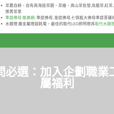
茶農自耕、自有高海拔茶園、茶廠，高山茶批發,烏龍茶,紅茶
樂菁茶業
準提佛母 推廣網
: 準提佛母, 准提佛母,七俱胝大佛母準提菩
水銀燈,複金屬燈超耗電，最佳的取代LED照明燈具
取代水銀
問必選：加入企劃職業
屬福利