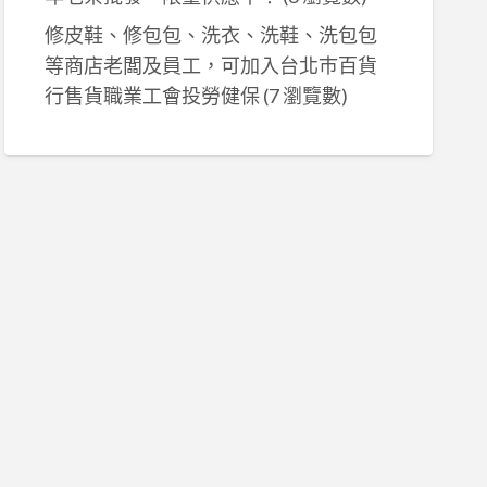
修皮鞋、修包包、洗衣、洗鞋、洗包包
等商店老闆及員工，可加入台北巿百貨
、網拍工會、勞保中斷、工會加保、勞健保加保、勞保年金、退休金、s
行售貨職業工會投勞健保
(7 瀏覽數)