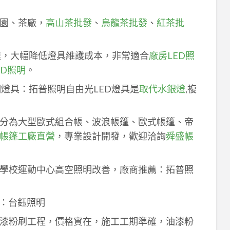
園、茶廠，
高山茶批發
、
烏龍茶批發
、
紅茶批
速，大幅降低燈具維護成本，非常適合
廠房LED照
ED照明
。
明燈具：拓普照明自由光LED燈具是
取代水銀燈
,複
分為大型歐式組合帳、波浪帳篷、歐式帳篷、帝
帳篷工廠直營
，專業設計開發，歡迎洽詢
舜盛帳
學校運動中心高空照明改善，廠商推薦：拓普照
：台鈺照明
漆粉刷工程，價格實在，施工工期準確，油漆粉