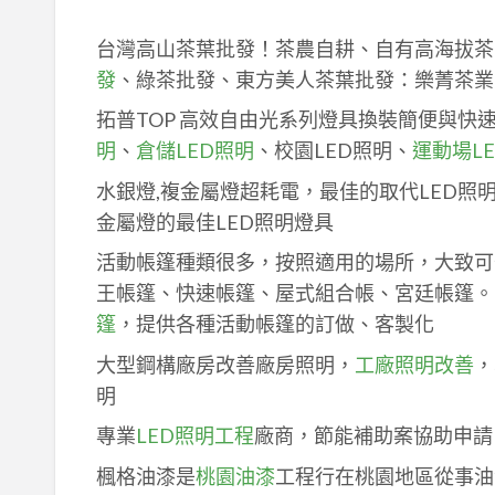
台灣高山茶葉批發！茶農自耕、自有高海拔茶
發
、綠茶批發、東方美人茶葉批發：樂菁茶業
拓普TOP 高效自由光系列燈具換裝簡便與快
明
、
倉儲LED照明
、校園LED照明、
運動場L
水銀燈,複金屬燈超耗電，最佳的取代LED照
金屬燈的最佳LED照明燈具
活動帳篷種類很多，按照適用的場所，大致可
王帳篷、快速帳篷、屋式組合帳、宮廷帳篷。
篷
，提供各種活動帳篷的訂做、客製化
大型鋼構廠房改善廠房照明，
工廠照明改善
，
明
專業
LED照明工程
廠商，節能補助案協助申請
楓格油漆是
桃園油漆
工程行在桃園地區從事油