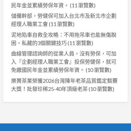
民年金並累績勞保年資。
(11 瀏覽數)
儲備幹部，勞健保可加入台北市及新北巿企劃
經理人職業工會
(11 瀏覽數)
泥地陷車自救全攻略：不用拖吊車也能無傷脫
困，私藏的3個關鍵技巧
(11 瀏覽數)
曲線管理諮詢師的從業人員，沒有勞保，可加
入『企劃經理人職業工會』投保勞健保，就可
免繳國民年金並累績勞保年資。
(10 瀏覽數)
樂菁茶業榮獲2026台灣陳年老茶品質鑑定競賽
大獎！批發珍稀25-40年頂級老茶
(10 瀏覽數)