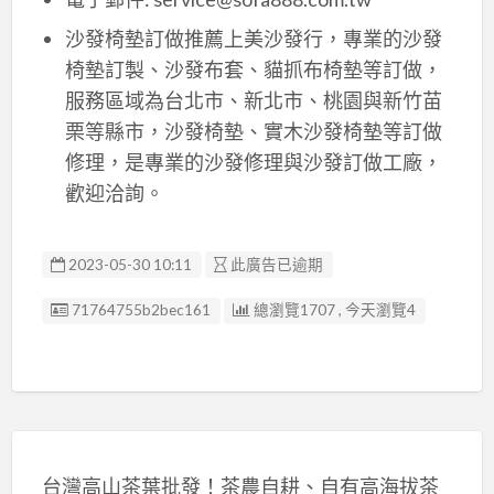
沙發椅墊訂做推薦上美沙發行，專業的沙發
椅墊訂製、沙發布套、貓抓布椅墊等訂做，
服務區域為台北市、新北市、桃園與新竹苗
栗等縣市，沙發椅墊、實木沙發椅墊等訂做
修理，是專業的沙發修理與沙發訂做工廠，
歡迎洽詢。
2023-05-30 10:11
此廣告已逾期
廣告编號
71764755b2bec161
總瀏覽1707 , 今天瀏覽4
台灣高山茶葉批發！茶農自耕、自有高海拔茶