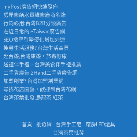
myPost廣告網
快速發佈
房屋修繕
水電維修廠商名錄
行銷必用:台灣B2B
分類廣告
貼近日常的
eTaiwan廣告網
SEO搜尋引擎優化
增加外連
搜尋生活服務? 台灣
生活黃頁
赴台遊,台灣旅遊
，旅遊好康
送禮伴手禮，台灣美食
伴手禮
推薦
二手貨廣告:2Hand
二手貨
廣告網
加盟創業? 台灣
加盟創業
網
尋找花店園藝，歡迎到
台灣花網
台灣茶葉批發
,烏龍茶,紅茶
首頁
批發網
台灣手工皂
廠房LED燈具
台灣茶葉批發