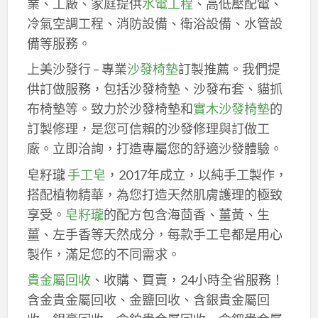
業、工廠、家庭提供
水電工程
、高低壓配電、
冷氣空調工程、消防設備、衛浴設備、水管設
備等服務。
上美沙發行 – 專業
沙發椅墊
訂製推薦。我們提
供訂做服務，包括沙發椅墊、沙發布套、貓抓
布椅墊等。致力於沙發椅墊和
實木沙發椅墊
的
訂製修理，是您可信賴的沙發修理與訂做工
廠。立即洽詢，打造專屬您的舒適沙發體驗。
皂籽瓏
手工皂
，2017年成立，以純手工製作，
搭配植物精華，為您打造天然肌膚護理的極致
享受。
皂籽瓏
的配方包含海茴香、薑黃、生
薑、左手香等天然成分，每款手工皂都是用心
製作，滿足您的不同需求。
貴金屬回收
、收購、買賣，24小時全省服務！
含金貴金屬回收、金鹽回收、含銀貴金屬回