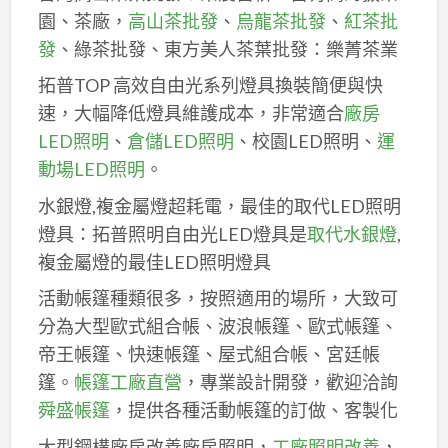
園、茶廠，
高山茶批發
、
烏龍茶批發
、
紅茶批
發
、綠茶批發、東方美人茶葉批發：樂菁茶業
拓普TOP 高效自由光系列燈具換裝簡便與快
速，大幅降低燈具維護成本，非常適合
廠房
LED照明
、
倉儲LED照明
、校園LED照明、
運
動場LED照明
。
水銀燈,複金屬燈超耗電，最佳的取代LED照明
燈具：拓普照明自由光LED燈具是
取代水銀燈
,
複金屬燈的最佳LED照明燈具
活動帳篷種類很多，按照適用的場所，大致可
分為大型歐式組合帳、波浪帳篷、歐式帳篷、
帝王帳篷、快速帳篷、屋式組合帳、宮廷帳
篷。
帳篷工廠直營
，專業設計開發，歡迎洽詢
舜盛帳篷
，提供各種活動帳篷的訂做、客製化
大型鋼構廠房改善廠房照明，
工廠照明改善
，