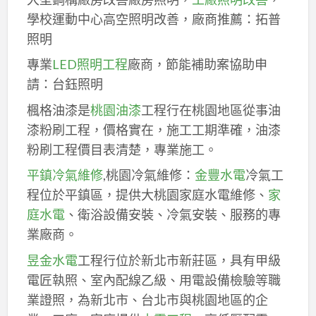
學校運動中心高空照明改善，廠商推薦：拓普
照明
專業
LED照明工程
廠商，節能補助案協助申
請：台鈺照明
楓格油漆是
桃園油漆
工程行在桃園地區從事油
漆粉刷工程，價格實在，施工工期準確，油漆
粉刷工程價目表清楚，專業施工。
平鎮冷氣維修
,桃園冷氣維修：
金豐水電
冷氣工
程位於平鎮區，提供大桃園家庭水電維修、
家
庭水電
、衛浴設備安裝、冷氣安裝、服務的專
業廠商。
昱金水電
工程行位於新北市新莊區，具有甲級
電匠執照、室內配線乙級、用電設備檢驗等職
業證照，為新北市、台北市與桃園地區的企