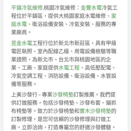
平鎮冷氣維修
,桃園冷氣維修：
金豐水電
冷氣工
程位於平鎮區，提供大桃園家庭水電維修、
家
庭水電
、衛浴設備安裝、冷氣安裝、服務的專
業廠商。
昱金水電
工程行位於新北市新莊區，具有甲級
電匠執照、室內配線乙級、用電設備檢驗等職
業證照，為新北市、台北市與桃園地區的企
業、工廠、家庭提供
水電工程
、高低壓配電、
冷氣空調工程、消防設備、衛浴設備、水管設
備等服務。
上美沙發行 – 專業
沙發椅墊
訂製推薦。我們提
供訂做服務，包括沙發椅墊、沙發布套、貓抓
布椅墊等。致力於沙發椅墊和
實木沙發椅墊
的
訂製修理，是您可信賴的沙發修理與訂做工
廠。立即洽詢，打造專屬您的舒適沙發體驗。