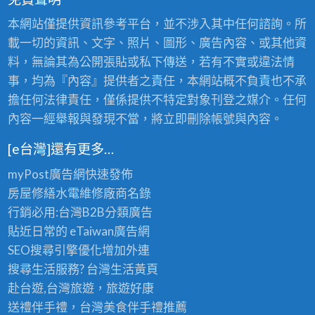
本網站僅提供資訊參考平台，並不涉入其中任何諮詢。所
載一切的資訊、文字、照片、圖形、廣告內容、或其他資
料，無論其為公開張貼或私下傳送，若有不實或違法情
事，均為『內容』提供者之責任，本網站概不負責也不承
擔任何法律責任，僅係提供不特定對象刊登之媒介。任何
內容一經舉報與發現不當，將立即刪除帳號與內容。
[e台灣]還有更多…
myPost廣告網
快速發佈
房屋修繕
水電維修廠商名錄
行銷必用:台灣B2B
分類廣告
貼近日常的
eTaiwan廣告網
SEO搜尋引擎優化
增加外連
搜尋生活服務? 台灣
生活黃頁
赴台遊,台灣旅遊
，旅遊好康
送禮伴手禮，台灣美食
伴手禮
推薦