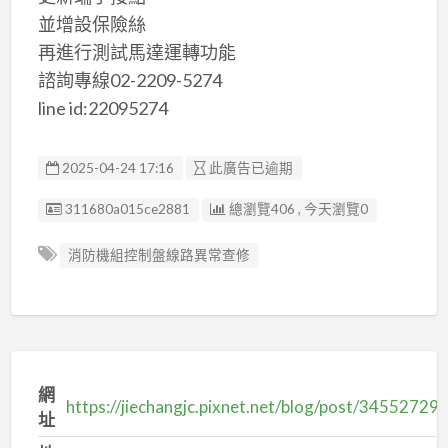
並增設保險絲
再進行測試馬達運轉功能
諮詢專線02-2209-5274
line id:22095274
2025-04-24 17:16
此廣告已逾期
廣告编號
311680a015ce2881
總瀏覽406 , 今天瀏覽0
消防機組控制盤線路異常查修
網
https://jiechangjc.pixnet.net/blog/post/34552729
址