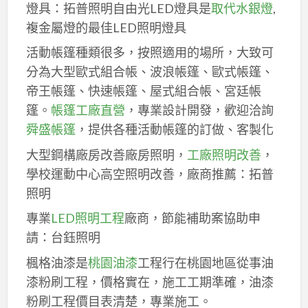
燈具：拓普照明自由光LED燈具是
取代水銀燈
,
複金屬燈的最佳LED照明燈具
活動帳篷種類很多，按照適用的場所，大致可
分為大型歐式組合帳、波浪帳篷、歐式帳篷、
帝王帳篷、快速帳篷、屋式組合帳、宮廷帳
篷。
帳篷工廠直營
，專業設計開發，歡迎洽詢
舜盛帳篷
，提供各種活動帳篷的訂做、客製化
大型鋼構廠房改善廠房照明，
工廠照明改善
，
學校運動中心高空照明改善，廠商推薦：拓普
照明
專業
LED照明工程
廠商，節能補助案協助申
請：台鈺照明
楓格油漆是
桃園油漆
工程行在桃園地區從事油
漆粉刷工程，價格實在，施工工期準確，油漆
粉刷工程價目表清楚，專業施工。