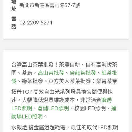
地
新北市新莊區壽山路57-7號
址
電
02-2209-5274
話
台灣高山茶葉批發！茶農自耕、自有高海拔茶
園、茶廠，
高山茶批發
、
烏龍茶批發
、
紅茶批
發
、綠茶批發、東方美人茶葉批發：樂菁茶業
拓普TOP 高效自由光系列燈具換裝簡便與快
速，大幅降低燈具維護成本，非常適合
廠房
LED照明
、
倉儲LED照明
、校園LED照明、
運
動場LED照明
。
水銀燈,複金屬燈超耗電，最佳的取代LED照明