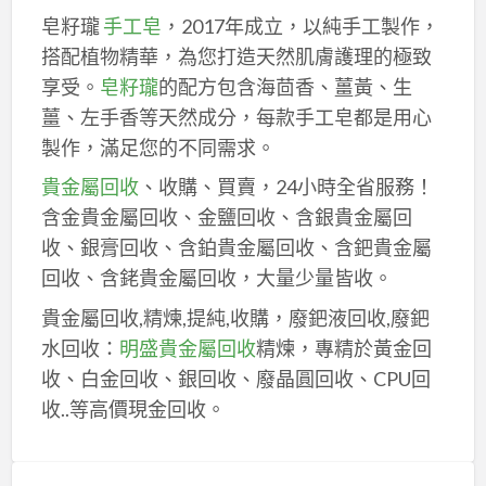
皂籽瓏
手工皂
，2017年成立，以純手工製作，
搭配植物精華，為您打造天然肌膚護理的極致
享受。
皂籽瓏
的配方包含海茴香、薑黃、生
薑、左手香等天然成分，每款手工皂都是用心
製作，滿足您的不同需求。
貴金屬回收
、收購、買賣，24小時全省服務！
含金貴金屬回收、金鹽回收、含銀貴金屬回
收、銀膏回收、含鉑貴金屬回收、含鈀貴金屬
回收、含銠貴金屬回收，大量少量皆收。
貴金屬回收,精煉,提純,收購，廢鈀液回收,廢鈀
水回收：
明盛貴金屬回收
精煉，專精於黃金回
收、白金回收、銀回收、廢晶圓回收、CPU回
收..等高價現金回收。