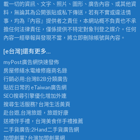
載一切的資訊、文字、照片、圖形、廣告內容、或其他資
料，無論其為公開張貼或私下傳送，若有不實或違法情
事，均為『內容』提供者之責任，本網站概不負責也不承
擔任何法律責任，僅係提供不特定對象刊登之媒介。任何
內容一經舉報與發現不當，將立即刪除帳號與內容。
[e台灣]還有更多…
myPost廣告網
快速發佈
房屋修繕
水電維修廠商名錄
行銷必用:台灣B2B
分類廣告
貼近日常的
eTaiwan廣告網
SEO搜尋引擎優化
增加外連
搜尋生活服務? 台灣
生活黃頁
赴台遊,台灣旅遊
，旅遊好康
送禮伴手禮，台灣美食
伴手禮
推薦
二手貨廣告:2Hand
二手貨
廣告網
加盟創業? 台灣
加盟創業
網