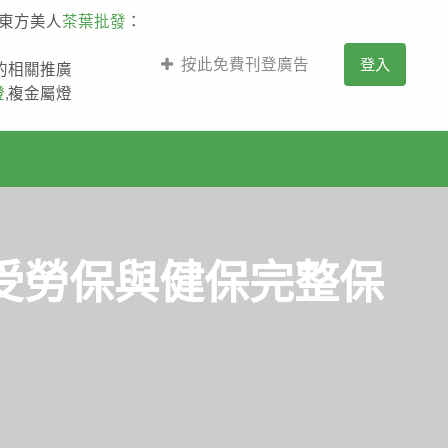
,東方美人
茶葉批發
：
按此免費刊登廣告
登入
薩的相關推廣
燈
,複金屬燈
受勞保與健保完整保