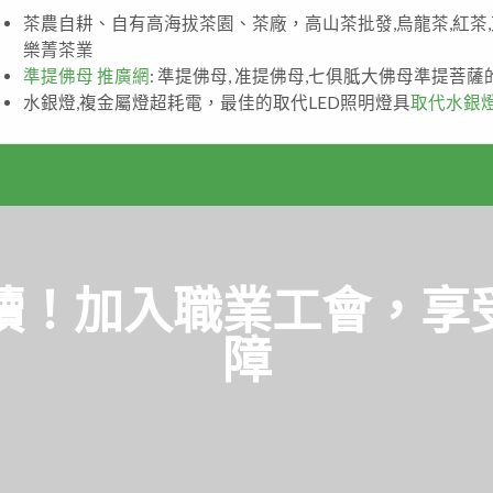
茶農自耕、自有高海拔茶園、茶廠，高山茶批發,烏龍茶,紅茶
樂菁茶業
準提佛母 推廣網
: 準提佛母, 准提佛母,七俱胝大佛母準提菩
水銀燈,複金屬燈超耗電，最佳的取代LED照明燈具
取代水銀
讀！加入職業工會，享
障