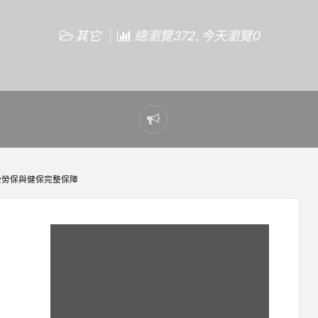
其它
總瀏覽372 , 今天瀏覽0
Report
problem
受勞保與健保完整保障