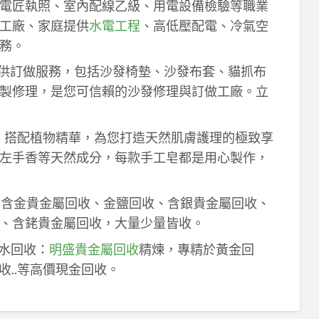
電匠執照、室內配線乙級、用電設備檢驗等職業
工廠、家庭提供
水電工程
、高低壓配電、冷氣空
務。
供訂做服務，包括沙發椅墊、沙發布套、貓抓布
製修理，是您可信賴的沙發修理與訂做工廠。立
作，搭配植物精華，為您打造天然肌膚護理的極致享
左手香等天然成分，每款手工皂都是用心製作，
！含金貴金屬回收、金鹽回收、含銀貴金屬回收、
、含銠貴金屬回收，大量少量皆收。
鈀水回收：
明盛貴金屬回收
精煉，專精於黃金回
收..等高價現金回收。