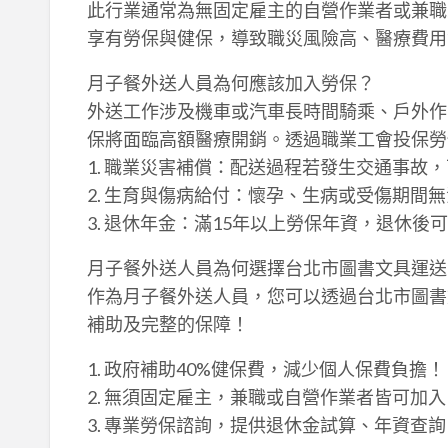
此行業通常為無固定雇主的自營作業者或兼職
享有勞保與健保，導致職災風險高、醫療費用
月子餐外送人員為何應該加入勞保？
外送工作涉及機車或汽車長時間騎乘、戶外作
保將面臨高額醫療開銷。透過職業工會投保勞
1. 職業災害補償：配送過程若發生交通事故
2. 生育與傷病給付：懷孕、生病或受傷期間
3. 退休年金：滿15年以上勞保年資，退休後
月子餐外送人員為何選擇台北市圖書文具運送
作為月子餐外送人員，您可以透過台北市圖書
補助及完整的保障！
1. 政府補助40%健保費，減少個人保費負擔！
2. 無須固定雇主，兼職或自營作業者皆可加入
3. 專業勞保諮詢，提供退休金試算、年資查