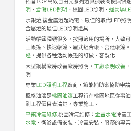
拓普TOP 高效自由光系列燈具換裝簡便與快
明
、
倉儲LED照明
、校園LED照明、
運動場L
水銀燈,複金屬燈超耗電，最佳的取代LED照
金屬燈的最佳LED照明燈具
活動帳篷種類很多，按照適用的場所，大致可
王帳篷、快速帳篷、屋式組合帳、宮廷帳篷。
篷
，提供各種活動帳篷的訂做、客製化
大型鋼構廠房改善廠房照明，
工廠照明改善
，
明
專業
LED照明工程
廠商，節能補助案協助申請
楓格油漆是
桃園油漆
工程行在桃園地區從事油
刷工程價目表清楚，專業施工。
平鎮冷氣維修
,桃園冷氣維修：
金豐水電
冷氣
水電
、衛浴設備安裝、冷氣安裝、服務的專業