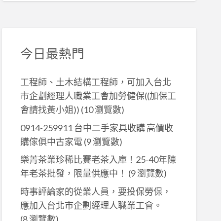
今日最熱門
工程師、土木結構工程師，可加入台北
市企劃經理人職業工會加勞健保((加保工
會請找黃小姐))
(10 瀏覽數)
0914-259911 台中二手家具收購 高價收
購傢俱中古家電
(9 瀏覽數)
樂菁茶業珍稀比賽老茶入庫！25-40年陳
年老茶批發，限量供應中！
(9 瀏覽數)
時事評論家的從業人員，要投保勞保，
應加入台北市企劃經理人職業工會。
(8 瀏覽數)