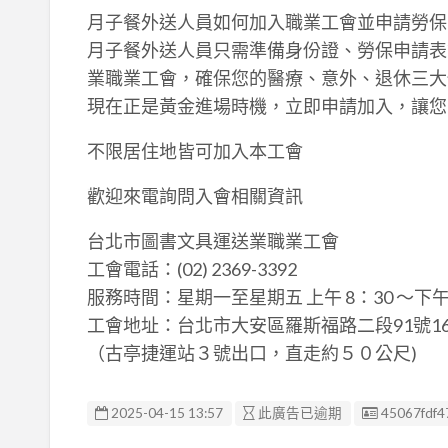
月子餐外送人員如何加入職業工會並申請勞保
月子餐外送人員只需準備身份證、勞保申請表
業職業工會，確保您的醫療、意外、退休三大
現在正是黃金進場時機，立即申請加入，讓您
不限居住地皆可加入本工會
歡迎來電詢問入會相關資訊
台北市圖書文具運送業職業工會
工會電話：(02) 2369-3392
服務時間：星期一至星期五 上午 8：30 ～下午 5
工會地址：台北市大安區羅斯福路二段91號16
（古亭捷運站３號出口，直走約５０公尺)
廣告编號
2025-04-15 13:57
此廣告已逾期
45067fdf4