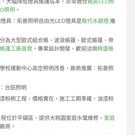
速，大幅降低燈具維護成本，非常適合
廠房LED照
ED照明
。
明燈具：拓普照明自由光LED燈具是
取代水銀燈
,複
分為大型歐式組合帳、波浪帳篷、歐式帳篷、帝
帳篷工廠直營
，專業設計開發，歡迎洽詢
舜盛帳
學校運動中心高空照明改善，廠商推薦：拓普照
：台鈺照明
漆粉刷工程，價格實在，施工工期準確，油漆粉
工程位於平鎮區，提供大桃園家庭水電維修、
家庭
廠商。