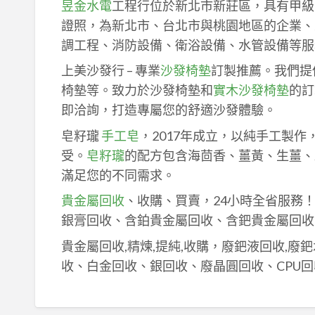
昱金水電
工程行位於新北市新莊區，具有甲級
證照，為新北市、台北市與桃園地區的企業、
調工程、消防設備、衛浴設備、水管設備等服
上美沙發行 – 專業
沙發椅墊
訂製推薦。我們提
椅墊等。致力於沙發椅墊和
實木沙發椅墊
的訂
即洽詢，打造專屬您的舒適沙發體驗。
皂籽瓏
手工皂
，2017年成立，以純手工製
受。
皂籽瓏
的配方包含海茴香、薑黃、生薑、
滿足您的不同需求。
貴金屬回收
、收購、買賣，24小時全省服務
銀膏回收、含鉑貴金屬回收、含鈀貴金屬回收
貴金屬回收,精煉,提純,收購，廢鈀液回收,廢
收、白金回收、銀回收、廢晶圓回收、CPU回