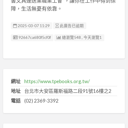
書文具運送業職業工會”，讓你在工作中得到保
障，生活無憂有依靠。
2025-03-07 11:29
此廣告已逾期
廣告编號
92667ca680f5cf0f
總瀏覽548 , 今天瀏覽1
網址
https://www.tpebooks.org.tw/
地址
台北市大安區羅斯福路二段91號16樓之2
電話
(02) 2369-3392