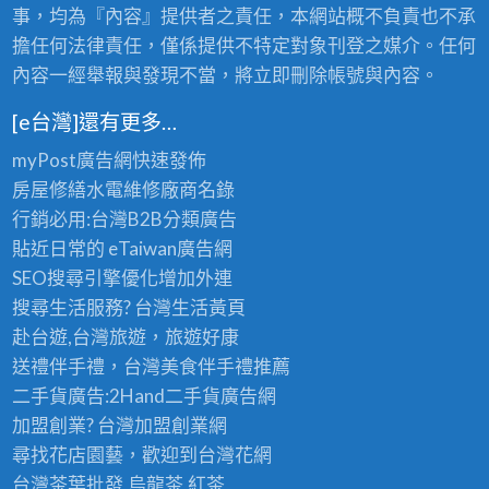
事，均為『內容』提供者之責任，本網站概不負責也不承
擔任何法律責任，僅係提供不特定對象刊登之媒介。任何
內容一經舉報與發現不當，將立即刪除帳號與內容。
[e台灣]還有更多…
myPost廣告網
快速發佈
房屋修繕
水電維修廠商名錄
行銷必用:台灣B2B
分類廣告
貼近日常的
eTaiwan廣告網
SEO搜尋引擎優化
增加外連
搜尋生活服務? 台灣
生活黃頁
赴台遊,台灣旅遊
，旅遊好康
送禮伴手禮，台灣美食
伴手禮
推薦
二手貨廣告:2Hand
二手貨
廣告網
加盟創業? 台灣
加盟創業
網
尋找花店園藝，歡迎到
台灣花網
台灣茶葉批發
,烏龍茶,紅茶