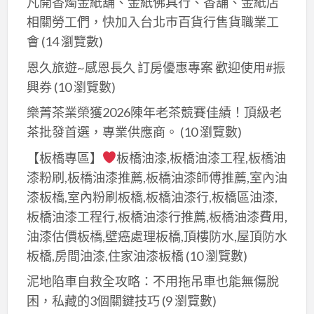
凡開香燭金紙舖、金紙佛具行、香舖、金紙店
相關勞工們，快加入台北巿百貨行售貨職業工
會
(14 瀏覽數)
恩久旅遊~感恩長久 訂房優惠專案 歡迎使用#振
興券
(10 瀏覽數)
樂菁茶業榮獲2026陳年老茶競賽佳績！頂級老
茶批發首選，專業供應商。
(10 瀏覽數)
【板橋專區】
板橋油漆,板橋油漆工程,板橋油
漆粉刷,板橋油漆推薦,板橋油漆師傅推薦,室內油
漆板橋,室內粉刷板橋,板橋油漆行,板橋區油漆,
板橋油漆工程行,板橋油漆行推薦,板橋油漆費用,
油漆估價板橋,壁癌處理板橋,頂樓防水,屋頂防水
板橋,房間油漆,住家油漆板橋
(10 瀏覽數)
泥地陷車自救全攻略：不用拖吊車也能無傷脫
困，私藏的3個關鍵技巧
(9 瀏覽數)