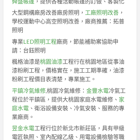
舜盛帳篷
，提供各種活動帳篷的訂做、客製化
大型鋼構廠房改善廠房照明，
工廠照明改善
，
學校運動中心高空照明改善，廠商推薦：拓普
照明
專業
LED照明工程
廠商，節能補助案協助申
請：台鈺照明
楓格油漆是
桃園油漆
工程行在桃園地區從事油
漆粉刷工程，價格實在，施工工期準確，油漆
粉刷工程價目表清楚，專業施工。
平鎮冷氣維修
,桃園冷氣維修：
金豐水電
冷氣工
程位於平鎮區，提供大桃園家庭水電維修、
家
庭水電
、衛浴設備安裝、冷氣安裝、服務的專
業廠商。
昱金水電
工程行位於新北市新莊區，具有甲級
電匠執照、室內配線乙級、用電設備檢驗等職