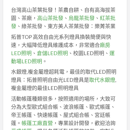
台灣高山茶葉批發！茶農自耕、自有高海拔茶
園、茶廠，
高山茶批發
、
烏龍茶批發
、
紅茶批
發
、綠茶批發、東方美人茶葉批發：樂菁茶業
拓普TOP 高效自由光系列燈具換裝簡便與快
速，大幅降低燈具維護成本，非常適合
廠房
LED照明
、
倉儲LED照明
、校園LED照明、
運
動場LED照明
。
水銀燈,複金屬燈超耗電，最佳的取代LED照明
燈具：拓普照明自由光LED燈具是
取代水銀燈
,
複金屬燈的最佳LED照明燈具
活動帳篷種類很多，按照適用的場所，大致可
分為大型歐式組合帳、波浪帳篷、歐式帳篷、
帝王帳篷、快速帳篷、屋式組合帳、宮廷帳
篷。
帳篷工廠直營
，專業設計開發，歡迎洽詢