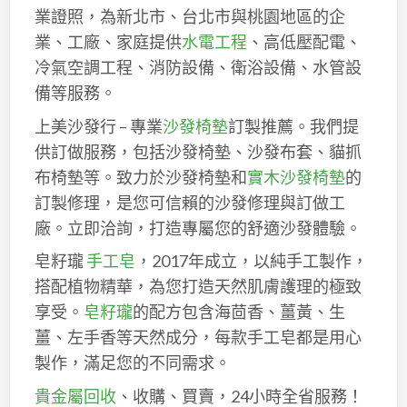
業證照，為新北市、台北市與桃園地區的企
業、工廠、家庭提供
水電工程
、高低壓配電、
冷氣空調工程、消防設備、衛浴設備、水管設
備等服務。
上美沙發行 – 專業
沙發椅墊
訂製推薦。我們提
供訂做服務，包括沙發椅墊、沙發布套、貓抓
布椅墊等。致力於沙發椅墊和
實木沙發椅墊
的
訂製修理，是您可信賴的沙發修理與訂做工
廠。立即洽詢，打造專屬您的舒適沙發體驗。
皂籽瓏
手工皂
，2017年成立，以純手工製作，
搭配植物精華，為您打造天然肌膚護理的極致
享受。
皂籽瓏
的配方包含海茴香、薑黃、生
薑、左手香等天然成分，每款手工皂都是用心
製作，滿足您的不同需求。
貴金屬回收
、收購、買賣，24小時全省服務！