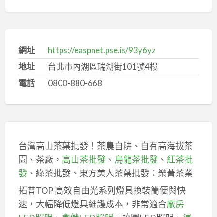
網址
https://easpnet.pse.is/93y6yz
地址
台北市內湖區瑞湖街101號4樓
電話
0800-880-668
台灣高山茶葉批發！茶農自耕、自有高海拔茶
園、茶廠，
高山茶批發
、
烏龍茶批發
、
紅茶批
發
、綠茶批發、東方美人茶葉批發：樂菁茶業
拓普TOP 高效自由光系列燈具換裝簡便與快
速，大幅降低燈具維護成本，非常適合
廠房