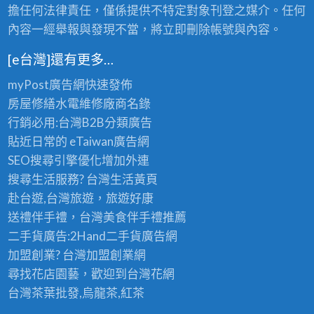
擔任何法律責任，僅係提供不特定對象刊登之媒介。任何
內容一經舉報與發現不當，將立即刪除帳號與內容。
[e台灣]還有更多…
myPost廣告網
快速發佈
房屋修繕
水電維修廠商名錄
行銷必用:台灣B2B
分類廣告
貼近日常的
eTaiwan廣告網
SEO搜尋引擎優化
增加外連
搜尋生活服務? 台灣
生活黃頁
赴台遊,台灣旅遊
，旅遊好康
送禮伴手禮，台灣美食
伴手禮
推薦
二手貨廣告:2Hand
二手貨
廣告網
加盟創業? 台灣
加盟創業
網
尋找花店園藝，歡迎到
台灣花網
台灣茶葉批發
,烏龍茶,紅茶