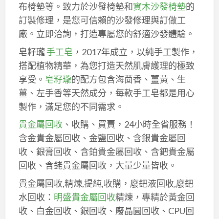
布椅墊等。致力於沙發椅墊和
實木沙發椅墊
的
訂製修理，是您可信賴的沙發修理與訂做工
廠。立即洽詢，打造專屬您的舒適沙發體驗。
皂籽瓏
手工皂
，2017年成立，以純手工製作，
搭配植物精華，為您打造天然肌膚護理的極致
享受。
皂籽瓏
的配方包含海茴香、薑黃、生
薑、左手香等天然成分，每款手工皂都是用心
製作，滿足您的不同需求。
貴金屬回收
、收購、買賣，24小時全省服務！
含金貴金屬回收、金鹽回收、含銀貴金屬回
收、銀膏回收、含鉑貴金屬回收、含鈀貴金屬
回收、含銠貴金屬回收，大量少量皆收。
貴金屬回收,精煉,提純,收購，廢鈀液回收,廢鈀
水回收：
明盛貴金屬回收
精煉，專精於黃金回
收、白金回收、銀回收、廢晶圓回收、CPU回