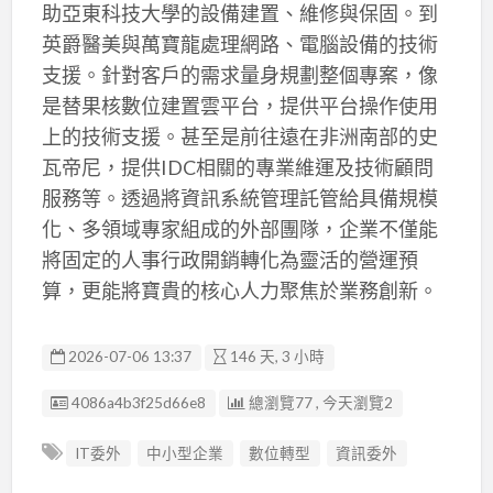
助亞東科技大學的設備建置、維修與保固。到
英爵醫美與萬寶龍處理網路、電腦設備的技術
支援。針對客戶的需求量身規劃整個專案，像
是替果核數位建置雲平台，提供平台操作使用
上的技術支援。甚至是前往遠在非洲南部的史
瓦帝尼，提供IDC相關的專業維運及技術顧問
服務等。透過將資訊系統管理託管給具備規模
化、多領域專家組成的外部團隊，企業不僅能
將固定的人事行政開銷轉化為靈活的營運預
算，更能將寶貴的核心人力聚焦於業務創新。
2026-07-06 13:37
146 天, 3 小時
廣告编號
4086a4b3f25d66e8
總瀏覽77 , 今天瀏覽2
IT委外
中小型企業
數位轉型
資訊委外