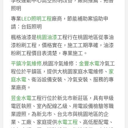
學校運動中心高空照明改善，廠商推薦：拓普
照明
專業
LED照明工程
廠商，節能補助案協助申
請：台鈺照明
楓格油漆是
桃園油漆
工程行在桃園地區從事油
漆粉刷工程，價格實在，施工工期準確，油漆
粉刷工程價目表清楚，專業施工。
平鎮冷氣維修
,桃園冷氣維修：
金豐水電
冷氣工
程位於平鎮區，提供大桃園家庭水電維修、
家
庭水電
、衛浴設備安裝、冷氣安裝、服務的專
業廠商。
昱金水電
工程行位於新北市新莊區，具有甲級
電匠執照、室內配線乙級、用電設備檢驗等職
業證照，為新北市、台北市與桃園地區的企
業、工廠、家庭提供
水電工程
、高低壓配電、