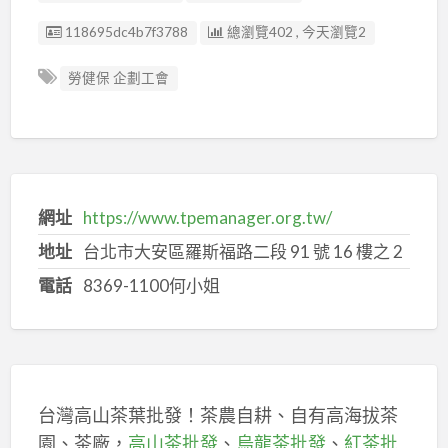
廣告编號
118695dc4b7f3788
總瀏覽402 , 今天瀏覽2
勞健保 企劃工會
網址
https://www.tpemanager.org.tw/
地址
台北市大安區羅斯福路二段 91 號 16 樓之 2
電話
8369-1100何小姐
台灣高山茶葉批發！茶農自耕、自有高海拔茶
園、茶廠，
高山茶批發
、
烏龍茶批發
、
紅茶批