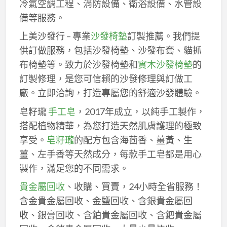
冷氣空調工程、消防設備、衛浴設備、水管設
備等服務。
上美沙發行 – 專業
沙發椅墊
訂製推薦。我們提
供訂做服務，包括沙發椅墊、沙發布套、貓抓
布椅墊等。致力於沙發椅墊和
實木沙發椅墊
的
訂製修理，是您可信賴的沙發修理與訂做工
廠。立即洽詢，打造專屬您的舒適沙發體驗。
皂籽瓏
手工皂
，2017年成立，以純手工製作，
搭配植物精華，為您打造天然肌膚護理的極致
享受。
皂籽瓏
的配方包含海茴香、薑黃、生
薑、左手香等天然成分，每款手工皂都是用心
製作，滿足您的不同需求。
貴金屬回收
、收購、買賣，24小時全省服務！
含金貴金屬回收、金鹽回收、含銀貴金屬回
收、銀膏回收、含鉑貴金屬回收、含鈀貴金屬