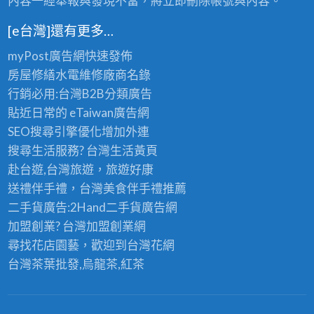
內容一經舉報與發現不當，將立即刪除帳號與內容。
[e台灣]還有更多…
myPost廣告網
快速發佈
房屋修繕
水電維修廠商名錄
行銷必用:台灣B2B
分類廣告
貼近日常的
eTaiwan廣告網
SEO搜尋引擎優化
增加外連
搜尋生活服務? 台灣
生活黃頁
赴台遊,台灣旅遊
，旅遊好康
送禮伴手禮，台灣美食
伴手禮
推薦
二手貨廣告:2Hand
二手貨
廣告網
加盟創業? 台灣
加盟創業
網
尋找花店園藝，歡迎到
台灣花網
台灣茶葉批發
,烏龍茶,紅茶