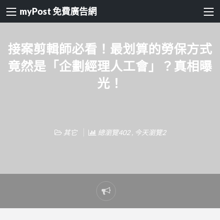
myPost 免費廣告網
接案剪輯師必看！最划算的勞保方式
竟然是「企劃經理人工會」？真相曝
光！
其它
總瀏覽402 , 今天瀏覽2
Report
problem