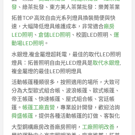
發
、綠茶批發、東方美人茶葉批發：樂菁茶業
拓普TOP 高效自由光系列燈具換裝簡便與快
速，大幅降低燈具維護成本，非常適合
廠房
LED照明
、
倉儲LED照明
、校園LED照明、
運
動場LED照明
。
水銀燈,複金屬燈超耗電，最佳的取代LED照明
燈具：拓普照明自由光LED燈具是
取代水銀燈
,
複金屬燈的最佳LED照明燈具
活動帳篷種類很多，按照適用的場所，大致可
分為大型歐式組合帳、波浪帳篷、歐式帳篷、
帝王帳篷、快速帳篷、屋式組合帳、宮廷帳
篷。
帳篷工廠直營
，專業設計開發，歡迎洽詢
舜盛帳篷
，提供各種活動帳篷的訂做、客製化
大型鋼構廠房改善廠房照明，
工廠照明改善
，