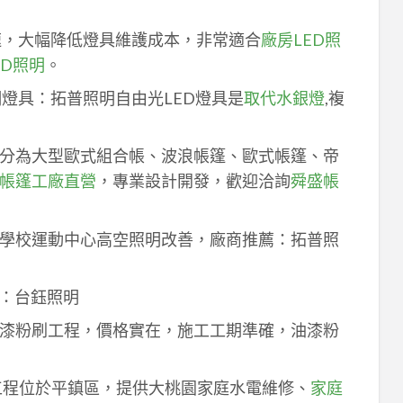
速，大幅降低燈具維護成本，非常適合
廠房LED照
ED照明
。
明燈具：拓普照明自由光LED燈具是
取代水銀燈
,複
分為大型歐式組合帳、波浪帳篷、歐式帳篷、帝
帳篷工廠直營
，專業設計開發，歡迎洽詢
舜盛帳
學校運動中心高空照明改善，廠商推薦：拓普照
：台鈺照明
漆粉刷工程，價格實在，施工工期準確，油漆粉
工程位於平鎮區，提供大桃園家庭水電維修、
家庭