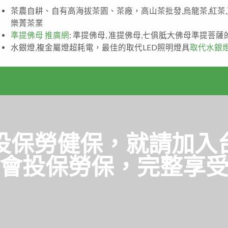
茶農自耕、自有高海拔茶園、茶廠，高山茶批發,烏龍茶,紅茶
樂菁茶業
準提佛母 推廣網
: 準提佛母, 准提佛母,七俱胝大佛母準提菩
水銀燈,複金屬燈超耗電，最佳的取代LED照明燈具
取代水銀
投保勞健保，就請加入
會投保勞保，完整享