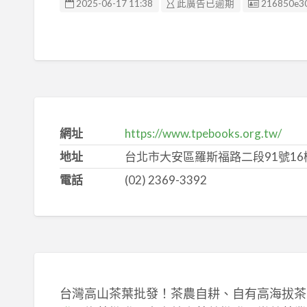
廣告编號
2025-06-17 11:38
此廣告已逾期
216850e3
網址
https://www.tpebooks.org.tw/
地址
台北市大安區羅斯福路二段91號16
電話
(02) 2369-3392
台灣高山茶葉批發！茶農自耕、自有高海拔茶