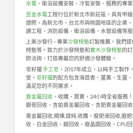
水電
、衛浴設備安裝、冷氣安裝、服務的專業
昱金水電
工程行位於新北市新莊區，具有甲級
證照，為新北市、台北市與桃園地區的企業、
調工程、消防設備、衛浴設備、水管設備等服
上美沙發行 – 專業
沙發椅墊
訂製推薦。我們提
椅墊等。致力於沙發椅墊和
實木沙發椅墊
的訂
即洽詢，打造專屬您的舒適沙發體驗。
皂籽瓏
手工皂
，2017年成立，以純手工製
受。
皂籽瓏
的配方包含海茴香、薑黃、生薑、
滿足您的不同需求。
貴金屬回收
、收購、買賣，24小時全省服務
銀膏回收、含鉑貴金屬回收、含鈀貴金屬回收
貴金屬回收,精煉,提純,收購，廢鈀液回收,廢
收、白金回收、銀回收、廢晶圓回收、CPU回