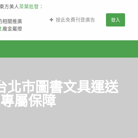
,東方美人
茶葉批發
：
按此免費刊登廣告
登入
薩的相關推廣
燈
,複金屬燈
台北市圖書文具運送
受專屬保障