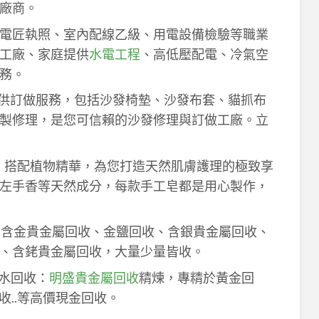
廠商。
電匠執照、室內配線乙級、用電設備檢驗等職業
工廠、家庭提供
水電工程
、高低壓配電、冷氣空
務。
供訂做服務，包括沙發椅墊、沙發布套、貓抓布
製修理，是您可信賴的沙發修理與訂做工廠。立
作，搭配植物精華，為您打造天然肌膚護理的極致享
左手香等天然成分，每款手工皂都是用心製作，
！含金貴金屬回收、金鹽回收、含銀貴金屬回收、
、含銠貴金屬回收，大量少量皆收。
鈀水回收：
明盛貴金屬回收
精煉，專精於黃金回
收..等高價現金回收。