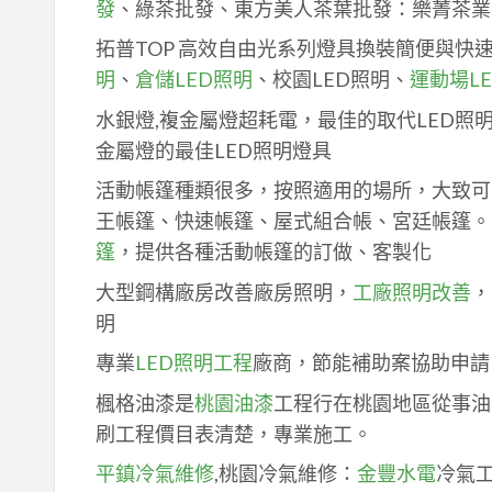
發
、綠茶批發、東方美人茶葉批發：樂菁茶業
拓普TOP 高效自由光系列燈具換裝簡便與快
明
、
倉儲LED照明
、校園LED照明、
運動場L
水銀燈,複金屬燈超耗電，最佳的取代LED照
金屬燈的最佳LED照明燈具
活動帳篷種類很多，按照適用的場所，大致可
王帳篷、快速帳篷、屋式組合帳、宮廷帳篷。
篷
，提供各種活動帳篷的訂做、客製化
大型鋼構廠房改善廠房照明，
工廠照明改善
，
明
專業
LED照明工程
廠商，節能補助案協助申請
楓格油漆是
桃園油漆
工程行在桃園地區從事油
刷工程價目表清楚，專業施工。
平鎮冷氣維修
,桃園冷氣維修：
金豐水電
冷氣