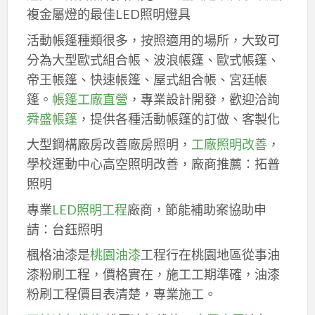
複金屬燈的最佳LED照明燈具
活動帳篷種類很多，按照適用的場所，大致可
分為大型歐式組合帳、波浪帳篷、歐式帳篷、
帝王帳篷、快速帳篷、屋式組合帳、宮廷帳
篷。
帳篷工廠直營
，專業設計開發，歡迎洽詢
舜盛帳篷
，提供各種活動帳篷的訂做、客製化
大型鋼構廠房改善廠房照明，
工廠照明改善
，
學校運動中心高空照明改善，廠商推薦：拓普
照明
專業
LED照明工程
廠商，節能補助案協助申
請：台鈺照明
楓格油漆是
桃園油漆
工程行在桃園地區從事油
漆粉刷工程，價格實在，施工工期準確，油漆
粉刷工程價目表清楚，專業施工。