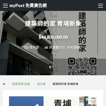
myPost 免費廣告網
建築師的家 青埔新象
$46,800,000.00
透天厝
總瀏覽237 , 今天瀏覽2
Report
problem
房屋買賣/出租
透天厝
建築師的家 青埔新象