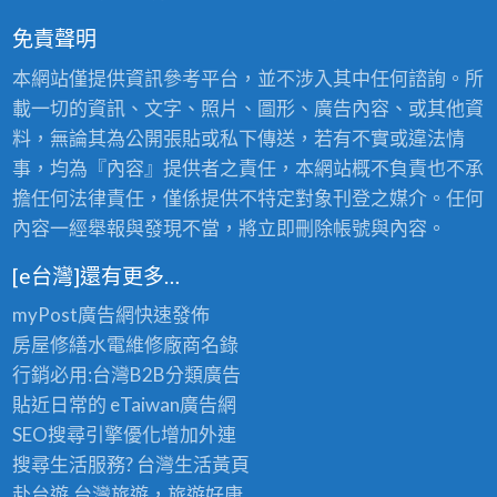
免責聲明
本網站僅提供資訊參考平台，並不涉入其中任何諮詢。所
載一切的資訊、文字、照片、圖形、廣告內容、或其他資
料，無論其為公開張貼或私下傳送，若有不實或違法情
事，均為『內容』提供者之責任，本網站概不負責也不承
擔任何法律責任，僅係提供不特定對象刊登之媒介。任何
內容一經舉報與發現不當，將立即刪除帳號與內容。
[e台灣]還有更多…
myPost廣告網
快速發佈
房屋修繕
水電維修廠商名錄
行銷必用:台灣B2B
分類廣告
貼近日常的
eTaiwan廣告網
SEO搜尋引擎優化
增加外連
搜尋生活服務? 台灣
生活黃頁
赴台遊,台灣旅遊
，旅遊好康