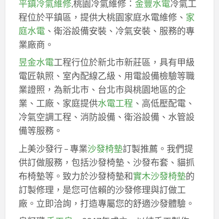
平鎮冷氣維修
,桃園冷氣維修：
金豐水電
冷氣工
程位於平鎮區，提供大桃園家庭水電維修、
家
庭水電
、衛浴設備安裝、冷氣安裝、服務的專
業廠商。
昱金水電
工程行位於新北市新莊區，具有甲級
電匠執照、室內配線乙級、用電設備檢驗等職
業證照，為新北市、台北市與桃園地區的企
業、工廠、家庭提供
水電工程
、高低壓配電、
冷氣空調工程、消防設備、衛浴設備、水管設
備等服務。
上美沙發行 – 專業
沙發椅墊
訂製推薦。我們提
供訂做服務，包括沙發椅墊、沙發布套、貓抓
布椅墊等。致力於沙發椅墊和
實木沙發椅墊
的
訂製修理，是您可信賴的沙發修理與訂做工
廠。立即洽詢，打造專屬您的舒適沙發體驗。