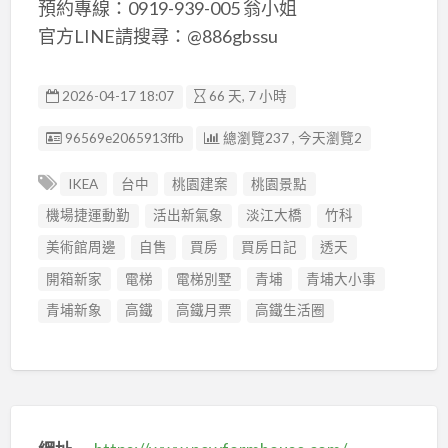
預約專線：0919-939-005 翁小姐
官方LINE請搜尋：@886gbssu
2026-04-17 18:07
66 天, 7 小時
廣告编號
96569e2065913ffb
總瀏覽237 , 今天瀏覽2
IKEA
台中
桃園建案
桃園景點
機場捷運動勤
活出新氣象
淡江大橋
竹科
美術館周邊
自售
買房
買房日記
透天
開箱新家
電梯
電梯別墅
青埔
青埔大小事
青埔新象
高鐵
高鐵月票
高鐵生活圈