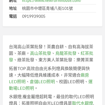
網址
https://www.newformhouse.com/
地址
桃園市中壢區青埔八街101號
電話
0919939005
台灣高山茶葉批發！茶農自耕、自有高海拔茶
園、茶廠，
高山茶批發
、
烏龍茶批發
、
紅茶批
發
、綠茶批發、東方美人茶葉批發：樂菁茶業
拓普TOP 高效自由光系列燈具換裝簡便與快
速，大幅降低燈具維護成本，非常適合
廠房
LED照明
、
倉儲LED照明
、校園LED照明、
運
動場LED照明
。
水銀燈,複金屬燈超耗電，最佳的取代LED照明
燈具：拓普照明自由光LED燈具是
取代水銀燈
,