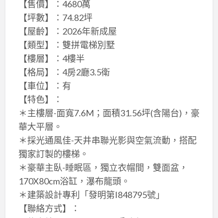
【售價】：4680萬
【坪數】：74.82坪
【屋齡】：2026年新成屋
【類型】：雙拼電梯別墅
【樓層】：4樓半
【格局】：4房2廳3.5衛
【車位】：有
【特色】：
＊主樓層-面寬7.6M；面積31.56坪(含陽台)，豪
華大平層。
＊採光通風佳-天井串聯光影與空氣流動，搭配
獨家訂製的樓梯。
＊豪華主臥-睡眠區，獨立衣帽間，雙面盆，
170X80cm浴缸，瀑布龍頭。
＊建築設計專利「發明第I848795號」
【聯絡方式】：