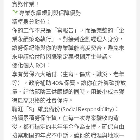
實務作業！
專業永續規劃與保障優勢
精準身分對位：
你的工作不只是「寫報告」，而是完整的「企
業永續策略執行」。對接到企劃經理人身分，
讓勞保紀錄與你的專業職能高度契合，避免未
來申請給付時因職稱定義模糊產生爭議。
優化個人 ROI：
享有勞保六大給付（生育、傷病、職災、老年
等），政府補助 40% 保費。讓你在計算碳排放
量、評估範疇三供應鏈的同時，用最小成本獲
得最高規格的社會保障。
職涯「S」維度備份 (Social Responsibility)：
持續累積勞保年資，在每一次專案驗收的背
後，都有穩定的老年年金作為支撐，確保自由
接案期間的年資不中斷，讓你的職涯與地球一