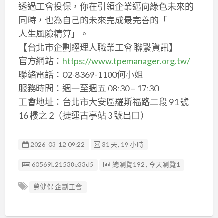
透過工會投保，你在引領企業邁向綠色未來的
同時，也為自己的未來完成最完善的「
人生風險精算」。
【台北市企劃經理人職業工會 聯繫資訊】
官方網站：
https://www.tpemanager.org.tw/
聯絡電話：02-8369-1100何小姐
服務時間：週一至週五 08:30 – 17:30
工會地址：台北市大安區羅斯福路二段 91 號
16 樓之 2（捷運古亭站 3 號出口）
2026-03-12 09:22
31 天, 19 小時
廣告编號
60569b21538e33d5
總瀏覽192 , 今天瀏覽1
勞健保 企劃工會