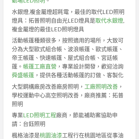
動場LED照明
。
水銀燈,複金屬燈超耗電，最佳的取代LED照明
燈具：拓普照明自由光LED燈具是
取代水銀燈
,
複金屬燈的最佳LED照明燈具
活動帳篷種類很多，按照適用的場所，大致可
分為大型歐式組合帳、波浪帳篷、歐式帳篷、
帝王帳篷、快速帳篷、屋式組合帳、宮廷帳
篷。
帳篷工廠直營
，專業設計開發，歡迎洽詢
舜盛帳篷
，提供各種活動帳篷的訂做、客製化
大型鋼構廠房改善廠房照明，
工廠照明改善
，
學校運動中心高空照明改善，廠商推薦：拓普
照明
專業
LED照明工程
廠商，節能補助案協助申
請：台鈺照明
楓格油漆是
桃園油漆
工程行在桃園地區從事油