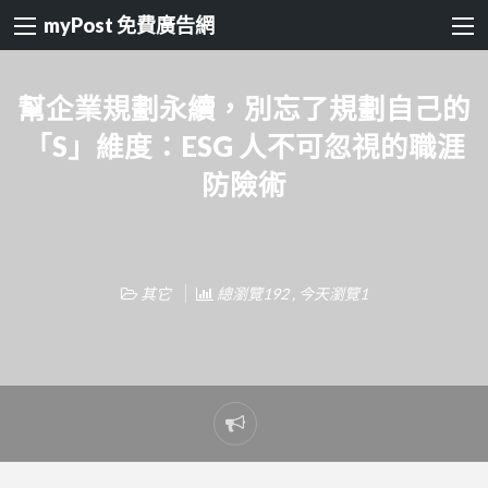
myPost 免費廣告網
幫企業規劃永續，別忘了規劃自己的
「S」維度：ESG 人不可忽視的職涯
防險術
其它
總瀏覽192 , 今天瀏覽1
Report
problem