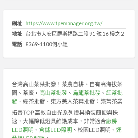
網址
https://www.tpemanager.org.tw/
地址
台北市大安區羅斯福路二段 91 號 16 樓之 2
電話
8369-1100何小姐
台灣高山茶葉批發！茶農自耕、自有高海拔茶
園、茶廠，
高山茶批發
、
烏龍茶批發
、
紅茶批
發
、綠茶批發、東方美人茶葉批發：樂菁茶業
拓普TOP 高效自由光系列燈具換裝簡便與快
速，大幅降低燈具維護成本，非常適合
廠房
LED照明
、
倉儲LED照明
、校園LED照明、
運