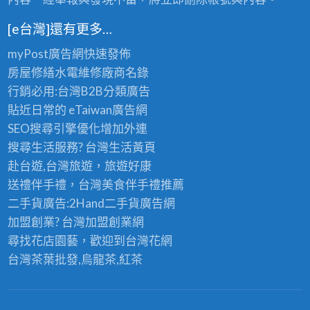
[e台灣]還有更多…
myPost廣告網
快速發佈
房屋修繕
水電維修廠商名錄
行銷必用:台灣B2B
分類廣告
貼近日常的
eTaiwan廣告網
SEO搜尋引擎優化
增加外連
搜尋生活服務? 台灣
生活黃頁
赴台遊,台灣旅遊
，旅遊好康
送禮伴手禮，台灣美食
伴手禮
推薦
二手貨廣告:2Hand
二手貨
廣告網
加盟創業? 台灣
加盟創業
網
尋找花店園藝，歡迎到
台灣花網
台灣茶葉批發
,烏龍茶,紅茶