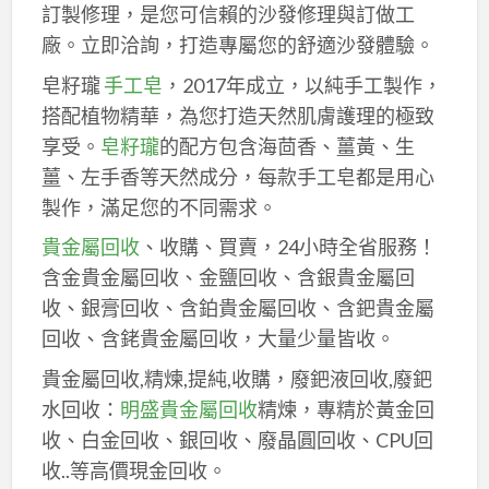
訂製修理，是您可信賴的沙發修理與訂做工
廠。立即洽詢，打造專屬您的舒適沙發體驗。
皂籽瓏
手工皂
，2017年成立，以純手工製作，
搭配植物精華，為您打造天然肌膚護理的極致
享受。
皂籽瓏
的配方包含海茴香、薑黃、生
薑、左手香等天然成分，每款手工皂都是用心
製作，滿足您的不同需求。
貴金屬回收
、收購、買賣，24小時全省服務！
含金貴金屬回收、金鹽回收、含銀貴金屬回
收、銀膏回收、含鉑貴金屬回收、含鈀貴金屬
回收、含銠貴金屬回收，大量少量皆收。
貴金屬回收,精煉,提純,收購，廢鈀液回收,廢鈀
水回收：
明盛貴金屬回收
精煉，專精於黃金回
收、白金回收、銀回收、廢晶圓回收、CPU回
收..等高價現金回收。