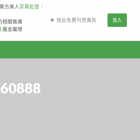
,東方美人
茶葉批發
：
按此免費刊登廣告
登入
薩的相關推廣
燈
,複金屬燈
0888