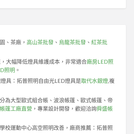
園、茶廠，
高山茶批發
、
烏龍茶批發
、
紅茶批
速，大幅降低燈具維護成本，非常適合
廠房LED照
ED照明
。
明燈具：拓普照明自由光LED燈具是
取代水銀燈
,複
分為大型歐式組合帳、波浪帳篷、歐式帳篷、帝
帳篷工廠直營
，專業設計開發，歡迎洽詢
舜盛帳
學校運動中心高空照明改善，廠商推薦：拓普照