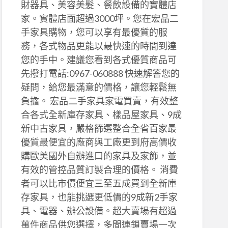
財器具、美容美髮、餐飲設備的實體店
家。實體店面超過3000坪。您在宏品二
手家具購物，您可以享有最優質的服
務，各式物品更能以最快速的時間到達
您的手中。建議您看到各式優質商品可
先撥打電話:0967-060888 快速解答您的
疑問，給您最滿意的價格，讓您輕鬆無
負擔。 宏品二手家具家電買賣，有效整
合各式全新庫存家具、樣品屋家具、9成
新中古家具，嚴格篩選整合全省百家最
優質最便宜的廠商與工廠更到府高價收
購歐美國外自辦進口的家具及家飾，並
有效的管控品質訂製合理的價格。 消費
者可以比市價便宜三至五成買到全新庫
存家具，也能挑選更低價的9成新2手家
具、電器、辦公設備。超大賣場有超過
萬件商品供您選擇，多間連鎖賣場一次