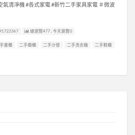
 #空氣清淨機 #各式家電 #新竹二手家具家電 ＃微波
91722367
總瀏覽477 , 今天瀏覽0
手書櫃
二手櫥櫃
二手沙發
二手洗衣機
二手鞋櫃