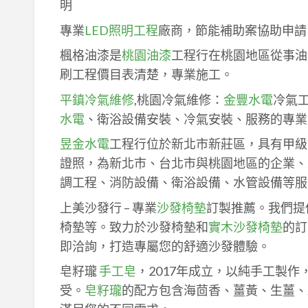
明
專業
LED照明工程
廠商，節能補助案協助申請
楓格油漆是
桃園油漆
工程行在桃園地區從事油
刷工程價目表清楚，專業施工。
平鎮冷氣維修
,桃園冷氣維修：
金豐水電
冷氣
水電
、衛浴設備安裝、冷氣安裝、服務的專業
昱金水電
工程行位於新北市新莊區，具有甲級
證照，為新北市、台北市與桃園地區的企業、
調工程、消防設備、衛浴設備、水管設備等服
上美沙發行 – 專業
沙發椅墊
訂製推薦。我們提
椅墊等。致力於沙發椅墊和
實木沙發椅墊
的訂
即洽詢，打造專屬您的舒適沙發體驗。
皂籽瓏
手工皂
，2017年成立，以純手工製
受。
皂籽瓏
的配方包含海茴香、薑黃、生薑、