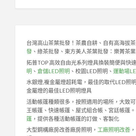
台灣高山茶葉批發！茶農自耕、自有高海拔茶
發
、綠茶批發、東方美人茶葉批發：樂菁茶業
拓普TOP 高效自由光系列燈具換裝簡便與快
明
、
倉儲LED照明
、校園LED照明、
運動場L
水銀燈,複金屬燈超耗電，最佳的取代LED照
金屬燈的最佳LED照明燈具
活動帳篷種類很多，按照適用的場所，大致可
王帳篷、快速帳篷、屋式組合帳、宮廷帳篷。
篷
，提供各種活動帳篷的訂做、客製化
大型鋼構廠房改善廠房照明，
工廠照明改善
，