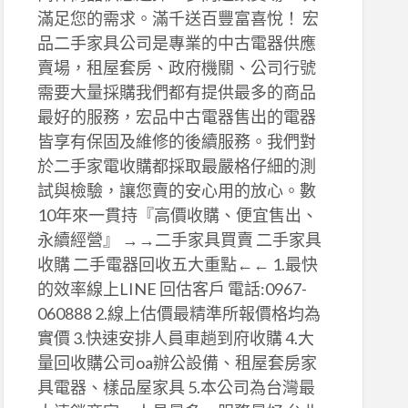
滿足您的需求。滿千送百豐富喜悅！ 宏
品二手家具公司是專業的中古電器供應
賣場，租屋套房、政府機關、公司行號
需要大量採購我們都有提供最多的商品
最好的服務，宏品中古電器售出的電器
皆享有保固及維修的後續服務。我們對
於二手家電收購都採取最嚴格仔細的測
試與檢驗，讓您賣的安心用的放心。數
10年來一貫持『高價收購、便宜售出、
永續經營』 →→二手家具買賣 二手家具
收購 二手電器回收五大重點←← 1.最快
的效率線上LINE 回估客戶 電話:0967-
060888 2.線上估價最精準所報價格均為
實價 3.快速安排人員車趟到府收購 4.大
量回收購公司oa辦公設備、租屋套房家
具電器、樣品屋家具 5.本公司為台灣最