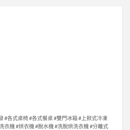
發 #各式桌椅 #各式餐桌 #雙門冰箱 #上掀式冷凍
洗衣機 #烘衣機 #脫水機 #洗脫烘洗衣機 #分離式