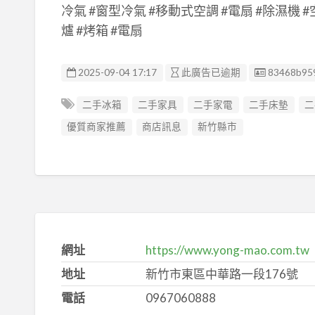
冷氣 #窗型冷氣 #移動式空調 #電扇 #除濕機
爐 #烤箱 #電扇
廣告编號
2025-09-04 17:17
此廣告已逾期
83468b95
二手冰箱
二手家具
二手家電
二手床墊
二
優質商家推薦
商店訊息
新竹縣市
網址
https://www.yong-mao.com.tw
地址
新竹市東區中華路一段176號
電話
0967060888