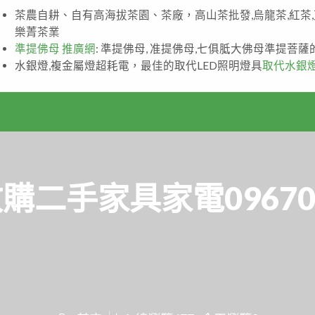
茶農自耕、自有高海拔茶園、茶廠，高山茶批發,烏龍茶,紅茶
樂菁茶業
準提佛母 推廣網
: 準提佛母, 准提佛母,七俱胝大佛母準提菩
水銀燈,複金屬燈超耗電，最佳的取代LED照明燈具
取代水銀
購二手家具家電096706