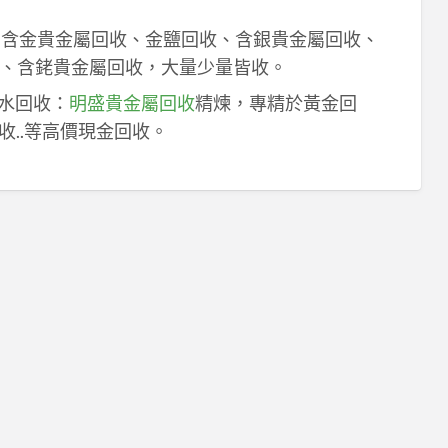
！含金貴金屬回收、金鹽回收、含銀貴金屬回收、
、含銠貴金屬回收，大量少量皆收。
鈀水回收：
明盛貴金屬回收
精煉，專精於黃金回
收..等高價現金回收。