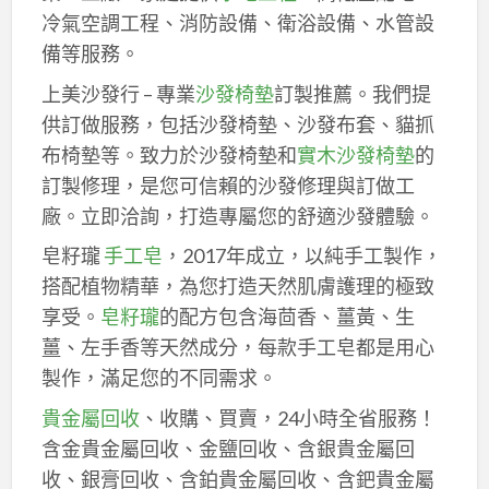
冷氣空調工程、消防設備、衛浴設備、水管設
備等服務。
上美沙發行 – 專業
沙發椅墊
訂製推薦。我們提
供訂做服務，包括沙發椅墊、沙發布套、貓抓
布椅墊等。致力於沙發椅墊和
實木沙發椅墊
的
訂製修理，是您可信賴的沙發修理與訂做工
廠。立即洽詢，打造專屬您的舒適沙發體驗。
皂籽瓏
手工皂
，2017年成立，以純手工製作，
搭配植物精華，為您打造天然肌膚護理的極致
享受。
皂籽瓏
的配方包含海茴香、薑黃、生
薑、左手香等天然成分，每款手工皂都是用心
製作，滿足您的不同需求。
貴金屬回收
、收購、買賣，24小時全省服務！
含金貴金屬回收、金鹽回收、含銀貴金屬回
收、銀膏回收、含鉑貴金屬回收、含鈀貴金屬