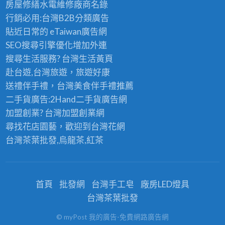
房屋修繕
水電維修廠商名錄
行銷必用:台灣B2B
分類廣告
貼近日常的
eTaiwan廣告網
SEO搜尋引擎優化
增加外連
搜尋生活服務? 台灣
生活黃頁
赴台遊,台灣旅遊
，旅遊好康
送禮伴手禮，台灣美食
伴手禮
推薦
二手貨廣告:2Hand
二手貨
廣告網
加盟創業? 台灣
加盟創業
網
尋找花店園藝，歡迎到
台灣花網
台灣茶葉批發
,烏龍茶,紅茶
首頁
批發網
台灣手工皂
廠房LED燈具
台灣茶葉批發
© myPost 我的廣告-免費網路廣告網