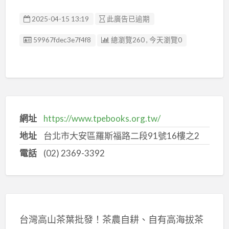
2025-04-15 13:19
此廣告已逾期
廣告编號
59967fdec3e7f4f8
總瀏覽260 , 今天瀏覽0
網址
https://www.tpebooks.org.tw/
地址
台北市大安區羅斯福路二段91號16樓之2
電話
(02) 2369-3392
台灣高山茶葉批發！茶農自耕、自有高海拔茶