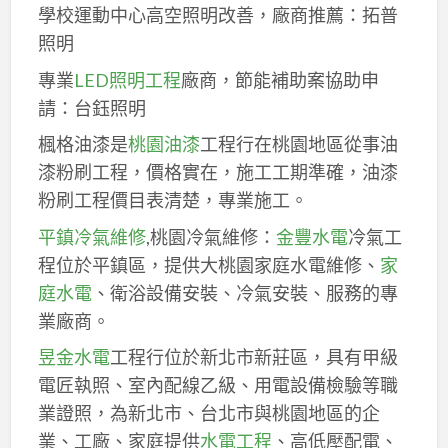
學校運動中心高空照明改善，廠商推薦：拓普
照明
專業
LED照明工程
廠商，節能補助案協助申
請：台鈺照明
楓格油漆是
桃園油漆
工程行在桃園地區從事油
漆粉刷工程，價格實在，施工工期準確，油漆
粉刷工程價目表清楚，專業施工。
平鎮冷氣維修
,桃園冷氣維修：
金豐水電
冷氣工
程位於平鎮區，提供大桃園家庭水電維修、
家
庭水電
、衛浴設備安裝、冷氣安裝、服務的專
業廠商。
昱金水電
工程行位於新北市新莊區，具有甲級
電匠執照、室內配線乙級、用電設備檢驗等職
業證照，為新北市、台北市與桃園地區的企
業、工廠、家庭提供
水電工程
、高低壓配電、