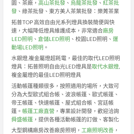
園、茶廠，
高山茶批發
、
烏龍茶批發
、
紅茶批
發
、綠茶批發、東方美人茶葉批發：樂菁茶業
拓普TOP 高效自由光系列燈具換裝簡便與快
速，大幅降低燈具維護成本，非常適合
廠房
LED照明
、
倉儲LED照明
、校園LED照明、
運
動場LED照明
。
水銀燈,複金屬燈超耗電，最佳的取代LED照明
燈具：拓普照明自由光LED燈具是
取代水銀燈
,
複金屬燈的最佳LED照明燈具
活動帳篷種類很多，按照適用的場所，大致可
分為大型歐式組合帳、波浪帳篷、歐式帳篷、
帝王帳篷、快速帳篷、屋式組合帳、宮廷帳
篷。
帳篷工廠直營
，專業設計開發，歡迎洽詢
舜盛帳篷
，提供各種活動帳篷的訂做、客製化
大型鋼構廠房改善廠房照明，
工廠照明改善
，