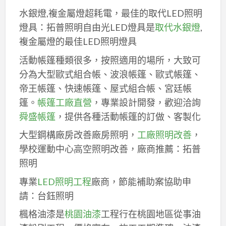
水銀燈,複金屬燈超耗電，最佳的取代LED照明
燈具：拓普照明自由光LED燈具是
取代水銀燈
,
複金屬燈的最佳LED照明燈具
活動帳篷種類很多，按照適用的場所，大致可
分為大型歐式組合帳、波浪帳篷、歐式帳篷、
帝王帳篷、快速帳篷、屋式組合帳、宮廷帳
篷。
帳篷工廠直營
，專業設計開發，歡迎洽詢
舜盛帳篷
，提供各種活動帳篷的訂做、客製化
大型鋼構廠房改善廠房照明，
工廠照明改善
，
學校運動中心高空照明改善，廠商推薦：拓普
照明
專業
LED照明工程
廠商，節能補助案協助申
請：台鈺照明
楓格油漆是
桃園油漆
工程行在桃園地區從事油