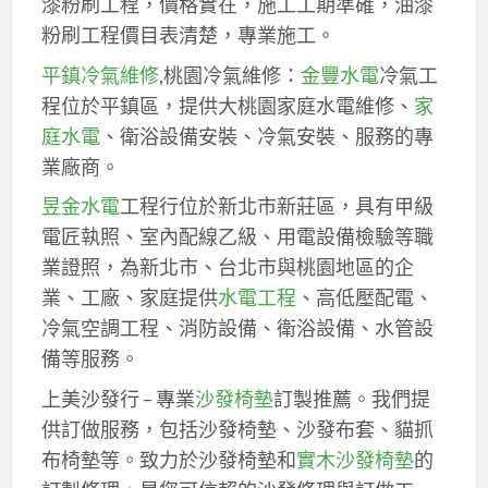
漆粉刷工程，價格實在，施工工期準確，油漆
粉刷工程價目表清楚，專業施工。
平鎮冷氣維修
,桃園冷氣維修：
金豐水電
冷氣工
程位於平鎮區，提供大桃園家庭水電維修、
家
庭水電
、衛浴設備安裝、冷氣安裝、服務的專
業廠商。
昱金水電
工程行位於新北市新莊區，具有甲級
電匠執照、室內配線乙級、用電設備檢驗等職
業證照，為新北市、台北市與桃園地區的企
業、工廠、家庭提供
水電工程
、高低壓配電、
冷氣空調工程、消防設備、衛浴設備、水管設
備等服務。
上美沙發行 – 專業
沙發椅墊
訂製推薦。我們提
供訂做服務，包括沙發椅墊、沙發布套、貓抓
布椅墊等。致力於沙發椅墊和
實木沙發椅墊
的