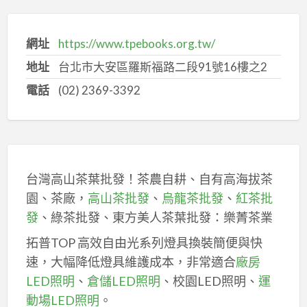
網址
https://www.tpebooks.org.tw/
地址
台北市大安區羅斯福路二段91號16樓之2
電話
(02) 2369-3392
台灣高山茶葉批發！茶農自耕、自有高海拔茶
園、茶廠，
高山茶批發
、
烏龍茶批發
、
紅茶批
發
、綠茶批發、東方美人茶葉批發：樂菁茶業
拓普TOP 高效自由光系列燈具換裝簡便與快
速，大幅降低燈具維護成本，非常適合
廠房
LED照明
、
倉儲LED照明
、校園LED照明、
運
動場LED照明
。