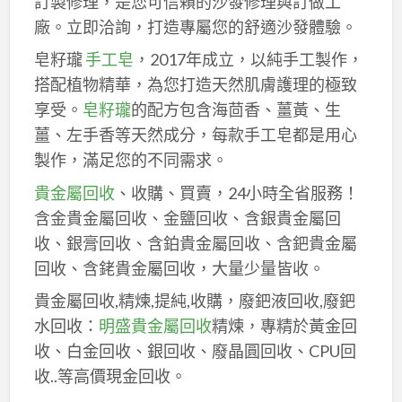
訂製修理，是您可信賴的沙發修理與訂做工
廠。立即洽詢，打造專屬您的舒適沙發體驗。
皂籽瓏
手工皂
，2017年成立，以純手工製作，
搭配植物精華，為您打造天然肌膚護理的極致
享受。
皂籽瓏
的配方包含海茴香、薑黃、生
薑、左手香等天然成分，每款手工皂都是用心
製作，滿足您的不同需求。
貴金屬回收
、收購、買賣，24小時全省服務！
含金貴金屬回收、金鹽回收、含銀貴金屬回
收、銀膏回收、含鉑貴金屬回收、含鈀貴金屬
回收、含銠貴金屬回收，大量少量皆收。
貴金屬回收,精煉,提純,收購，廢鈀液回收,廢鈀
水回收：
明盛貴金屬回收
精煉，專精於黃金回
收、白金回收、銀回收、廢晶圓回收、CPU回
收..等高價現金回收。