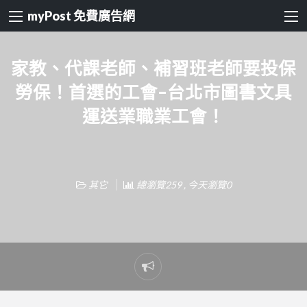
myPost 免費廣告網
家教、代課老師、補習班老師要投保
勞保！首選的工會–台北市圖書文具
運送業職業工會！
其它
總瀏覽259 , 今天瀏覽0
Report
problem