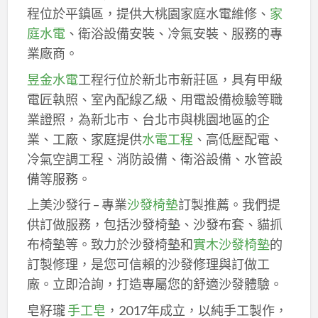
程位於平鎮區，提供大桃園家庭水電維修、
家
庭水電
、衛浴設備安裝、冷氣安裝、服務的專
業廠商。
昱金水電
工程行位於新北市新莊區，具有甲級
電匠執照、室內配線乙級、用電設備檢驗等職
業證照，為新北市、台北市與桃園地區的企
業、工廠、家庭提供
水電工程
、高低壓配電、
冷氣空調工程、消防設備、衛浴設備、水管設
備等服務。
上美沙發行 – 專業
沙發椅墊
訂製推薦。我們提
供訂做服務，包括沙發椅墊、沙發布套、貓抓
布椅墊等。致力於沙發椅墊和
實木沙發椅墊
的
訂製修理，是您可信賴的沙發修理與訂做工
廠。立即洽詢，打造專屬您的舒適沙發體驗。
皂籽瓏
手工皂
，2017年成立，以純手工製作，