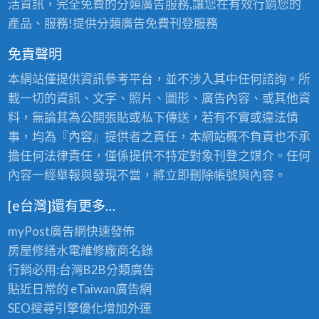
活資訊，完全免費的分類廣告服務,讓您在有效行銷您的
產品、服務!提供分類廣告免費刊登服務
免責聲明
本網站僅提供資訊參考平台，並不涉入其中任何諮詢。所
載一切的資訊、文字、照片、圖形、廣告內容、或其他資
料，無論其為公開張貼或私下傳送，若有不實或違法情
事，均為『內容』提供者之責任，本網站概不負責也不承
擔任何法律責任，僅係提供不特定對象刊登之媒介。任何
內容一經舉報與發現不當，將立即刪除帳號與內容。
[e台灣]還有更多…
myPost廣告網
快速發佈
房屋修繕
水電維修廠商名錄
行銷必用:台灣B2B
分類廣告
貼近日常的
eTaiwan廣告網
SEO搜尋引擎優化
增加外連