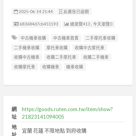
2025-06-14 21:44
此廣告已逾期
廣告编號
683684d7cb451593
總瀏覽413 , 今天瀏覽0
中古機車收購
中古機車買賣
二手摩托車收購
二手機車收購
摩托車收購
收購中古摩托車
收購中古機車
收購二手摩托車
收購二手機車
收購摩托車
收購機車
機車收購
網
https://goods.ruten.com.tw/item/show?
址
21823141094005
地
宜蘭 花蓮 不限地點 到府收購
址