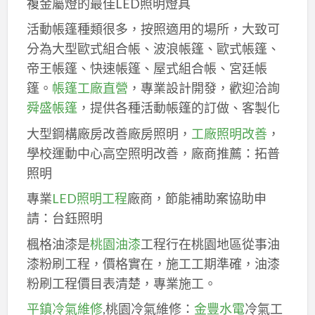
複金屬燈的最佳LED照明燈具
活動帳篷種類很多，按照適用的場所，大致可
分為大型歐式組合帳、波浪帳篷、歐式帳篷、
帝王帳篷、快速帳篷、屋式組合帳、宮廷帳
篷。
帳篷工廠直營
，專業設計開發，歡迎洽詢
舜盛帳篷
，提供各種活動帳篷的訂做、客製化
大型鋼構廠房改善廠房照明，
工廠照明改善
，
學校運動中心高空照明改善，廠商推薦：拓普
照明
專業
LED照明工程
廠商，節能補助案協助申
請：台鈺照明
楓格油漆是
桃園油漆
工程行在桃園地區從事油
漆粉刷工程，價格實在，施工工期準確，油漆
粉刷工程價目表清楚，專業施工。
平鎮冷氣維修
,桃園冷氣維修：
金豐水電
冷氣工