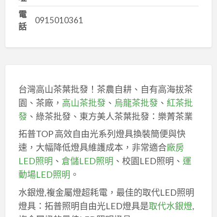
電
0915010361
話
台灣高山茶葉批發！茶農自耕、自有高海拔茶
園、茶廠，
高山茶批發
、
烏龍茶批發
、
紅茶批
發
、綠茶批發、東方美人茶葉批發：樂菁茶業
拓普TOP 高效自由光系列燈具換裝簡便與快
速，大幅降低燈具維護成本，非常適合
廠房
LED照明
、
倉儲LED照明
、校園LED照明、
運
動場LED照明
。
水銀燈,複金屬燈超耗電，最佳的取代LED照明
燈具：拓普照明自由光LED燈具是
取代水銀燈
,