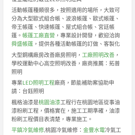
活動帳篷種類很多，按照適用的場所，大致可
分為大型歐式組合帳、波浪帳篷、歐式帳篷、
帝王帳篷、快速帳篷、屋式組合帳、宮廷帳
篷。
帳篷工廠直營
，專業設計開發，歡迎洽詢
舜盛帳篷
，提供各種活動帳篷的訂做、客製化
大型鋼構廠房改善廠房照明，
工廠照明改善
，
學校運動中心高空照明改善，廠商推薦：拓普
照明
專業
LED照明工程
廠商，節能補助案協助申
請：台鈺照明
楓格油漆是
桃園油漆
工程行在桃園地區從事油
漆粉刷工程，價格實在，施工工期準確，油漆
粉刷工程價目表清楚，專業施工。
平鎮冷氣維修
,桃園冷氣維修：
金豐水電
冷氣工