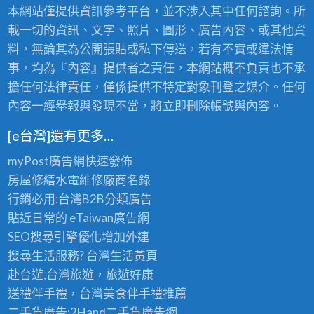
本網站僅提供資訊參考平台，並不涉入其中任何諮詢。所
載一切的資訊、文字、照片、圖形、廣告內容、或其他資
料，無論其為公開張貼或私下傳送，若有不實或違法情
事，均為『內容』提供者之責任，本網站概不負責也不承
擔任何法律責任，僅係提供不特定對象刊登之媒介。任何
內容一經舉報與發現不當，將立即刪除帳號與內容。
[e台灣]還有更多…
myPost廣告網
快速發佈
房屋修繕
水電維修廠商名錄
行銷必用:台灣B2B
分類廣告
貼近日常的
eTaiwan廣告網
SEO搜尋引擎優化
增加外連
搜尋生活服務? 台灣
生活黃頁
赴台遊,台灣旅遊
，旅遊好康
送禮伴手禮，台灣美食
伴手禮
推薦
二手貨廣告:2Hand
二手貨
廣告網