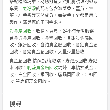
搭配植物精華，為您打造天然肌膚護理的極致
享受。
皂籽瓏
的配方包含海茴香、薑黃、生
薑、左手香等天然成分，每款手工皂都是用心
製作，滿足您的不同需求。
貴金屬回收
、收購、買賣，24小時全省服務！
含金貴金屬回收、金鹽回收、含銀貴金屬回
收、銀膏回收、含鉑貴金屬回收、含鈀貴金屬
回收、含銠貴金屬回收，大量少量皆收。
貴金屬回收,精煉,提純,收購，廢鈀液回收,廢鈀
水回收：
明盛貴金屬回收
精煉，專精於黃金回
收、白金回收、銀回收、廢晶圓回收、CPU回
收..等高價現金回收。
搜尋