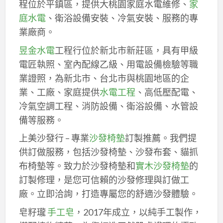
程位於平鎮區，提供大桃園家庭水電維修、
家
庭水電
、衛浴設備安裝、冷氣安裝、服務的專
業廠商。
昱金水電
工程行位於新北市新莊區，具有甲級
電匠執照、室內配線乙級、用電設備檢驗等職
業證照，為新北市、台北市與桃園地區的企
業、工廠、家庭提供
水電工程
、高低壓配電、
冷氣空調工程、消防設備、衛浴設備、水管設
備等服務。
上美沙發行 – 專業
沙發椅墊
訂製推薦。我們提
供訂做服務，包括沙發椅墊、沙發布套、貓抓
布椅墊等。致力於沙發椅墊和
實木沙發椅墊
的
訂製修理，是您可信賴的沙發修理與訂做工
廠。立即洽詢，打造專屬您的舒適沙發體驗。
皂籽瓏
手工皂
，2017年成立，以純手工製作，