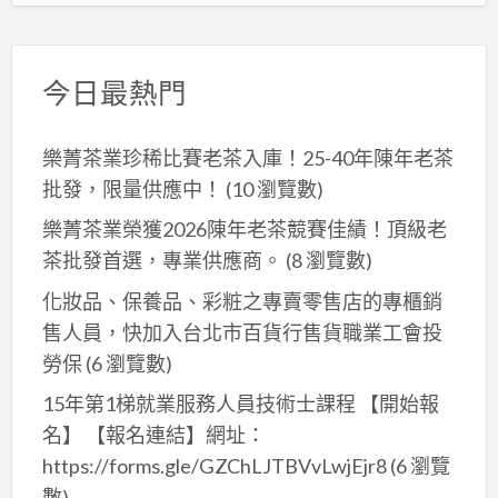
今日最熱門
樂菁茶業珍稀比賽老茶入庫！25-40年陳年老茶
批發，限量供應中！
(10 瀏覽數)
樂菁茶業榮獲2026陳年老茶競賽佳績！頂級老
茶批發首選，專業供應商。
(8 瀏覽數)
化妝品、保養品、彩粧之專賣零售店的專櫃銷
售人員，快加入台北市百貨行售貨職業工會投
勞保
(6 瀏覽數)
15年第1梯就業服務人員技術士課程 【開始報
名】 【報名連結】網址：
https://forms.gle/GZChLJTBVvLwjEjr8
(6 瀏覽
數)