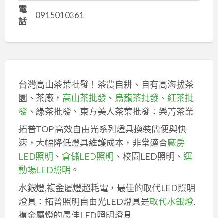
電
0915010361
話
台灣高山茶葉批發！茶農自耕、自有高海拔茶
園、茶廠，
高山茶批發
、
烏龍茶批發
、
紅茶批
發
、綠茶批發、東方美人茶葉批發：樂菁茶業
拓普TOP 高效自由光系列燈具換裝簡便與快
速，大幅降低燈具維護成本，非常適合
廠房
LED照明
、
倉儲LED照明
、校園LED照明、
運
動場LED照明
。
水銀燈,複金屬燈超耗電，最佳的取代LED照明
燈具：拓普照明自由光LED燈具是
取代水銀燈
,
複金屬燈的最佳LED照明燈具