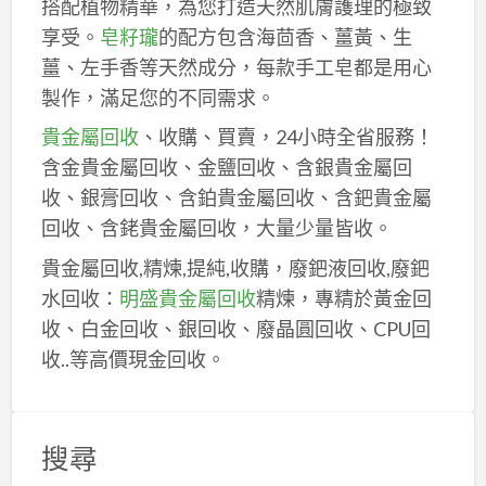
搭配植物精華，為您打造天然肌膚護理的極致
享受。
皂籽瓏
的配方包含海茴香、薑黃、生
薑、左手香等天然成分，每款手工皂都是用心
製作，滿足您的不同需求。
貴金屬回收
、收購、買賣，24小時全省服務！
含金貴金屬回收、金鹽回收、含銀貴金屬回
收、銀膏回收、含鉑貴金屬回收、含鈀貴金屬
回收、含銠貴金屬回收，大量少量皆收。
貴金屬回收,精煉,提純,收購，廢鈀液回收,廢鈀
水回收：
明盛貴金屬回收
精煉，專精於黃金回
收、白金回收、銀回收、廢晶圓回收、CPU回
收..等高價現金回收。
搜尋