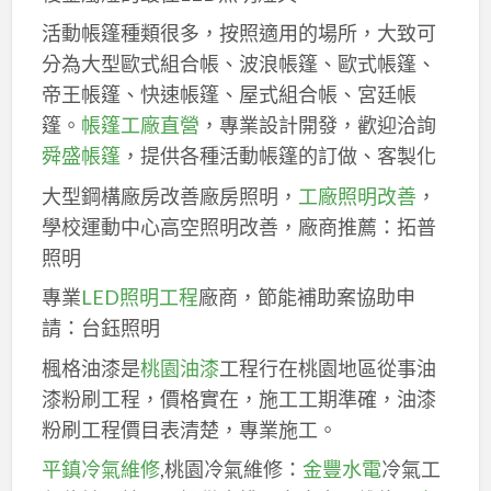
活動帳篷種類很多，按照適用的場所，大致可
分為大型歐式組合帳、波浪帳篷、歐式帳篷、
帝王帳篷、快速帳篷、屋式組合帳、宮廷帳
篷。
帳篷工廠直營
，專業設計開發，歡迎洽詢
舜盛帳篷
，提供各種活動帳篷的訂做、客製化
大型鋼構廠房改善廠房照明，
工廠照明改善
，
學校運動中心高空照明改善，廠商推薦：拓普
照明
專業
LED照明工程
廠商，節能補助案協助申
請：台鈺照明
楓格油漆是
桃園油漆
工程行在桃園地區從事油
漆粉刷工程，價格實在，施工工期準確，油漆
粉刷工程價目表清楚，專業施工。
平鎮冷氣維修
,桃園冷氣維修：
金豐水電
冷氣工