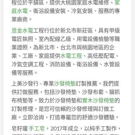
程位於平鎮區，提供大桃園家庭水電維修、
家
庭水電
、衛浴設備安裝、冷氣安裝、服務的專
業廠商。
昱金水電
工程行位於新北市新莊區，具有甲級
電匠執照、室內配線乙級、用電設備檢驗等職
業證照，為新北市、台北市與桃園地區的企
業、工廠、家庭提供
水電工程
、高低壓配電、
冷氣空調工程、消防設備、衛浴設備、水管設
備等服務。
上美沙發行 – 專業
沙發椅墊
訂製推薦。我們提
供訂做服務，包括沙發椅墊、沙發布套、貓抓
布椅墊等。致力於沙發椅墊和
實木沙發椅墊
的
訂製修理，是您可信賴的沙發修理與訂做工
廠。立即洽詢，打造專屬您的舒適沙發體驗。
皂籽瓏
手工皂
，2017年成立，以純手工製作，