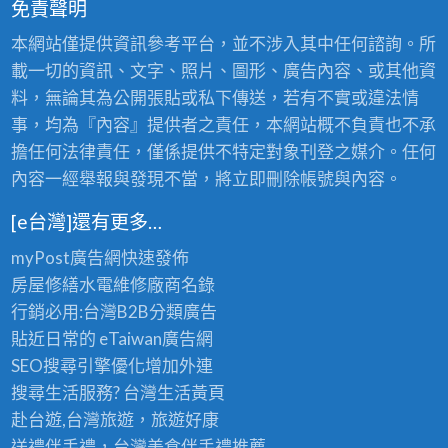
免責聲明
本網站僅提供資訊參考平台，並不涉入其中任何諮詢。所
載一切的資訊、文字、照片、圖形、廣告內容、或其他資
料，無論其為公開張貼或私下傳送，若有不實或違法情
事，均為『內容』提供者之責任，本網站概不負責也不承
擔任何法律責任，僅係提供不特定對象刊登之媒介。任何
內容一經舉報與發現不當，將立即刪除帳號與內容。
[e台灣]還有更多…
myPost廣告網
快速發佈
房屋修繕
水電維修廠商名錄
行銷必用:台灣B2B
分類廣告
貼近日常的
eTaiwan廣告網
SEO搜尋引擎優化
增加外連
搜尋生活服務? 台灣
生活黃頁
赴台遊,台灣旅遊
，旅遊好康
送禮伴手禮，台灣美食
伴手禮
推薦