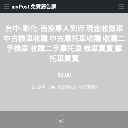
myPost 免費廣告網
台中-彰化-南投專人到府 現金收機車
中古機車收購 中古摩托車收購 收購二
手機車 收購二手摩托車 機車買賣 摩
托車買賣
$1.00
機車
總瀏覽480 , 今天瀏覽0
Report