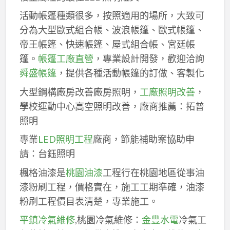
活動帳篷種類很多，按照適用的場所，大致可
分為大型歐式組合帳、波浪帳篷、歐式帳篷、
帝王帳篷、快速帳篷、屋式組合帳、宮廷帳
篷。
帳篷工廠直營
，專業設計開發，歡迎洽詢
舜盛帳篷
，提供各種活動帳篷的訂做、客製化
大型鋼構廠房改善廠房照明，
工廠照明改善
，
學校運動中心高空照明改善，廠商推薦：拓普
照明
專業
LED照明工程
廠商，節能補助案協助申
請：台鈺照明
楓格油漆是
桃園油漆
工程行在桃園地區從事油
漆粉刷工程，價格實在，施工工期準確，油漆
粉刷工程價目表清楚，專業施工。
平鎮冷氣維修
,桃園冷氣維修：
金豐水電
冷氣工