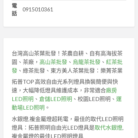
電
0915010361
話
台灣高山茶葉批發！茶農自耕、自有高海拔茶
園、茶廠，
高山茶批發
、
烏龍茶批發
、
紅茶批
發
、綠茶批發、東方美人茶葉批發：樂菁茶業
拓普TOP 高效自由光系列燈具換裝簡便與快
速，大幅降低燈具維護成本，非常適合
廠房
LED照明
、
倉儲LED照明
、校園LED照明、
運
動場LED照明
。
水銀燈,複金屬燈超耗電，最佳的取代LED照明
燈具：拓普照明自由光LED燈具是
取代水銀燈
,
複金屬燈的最佳LED照明燈具