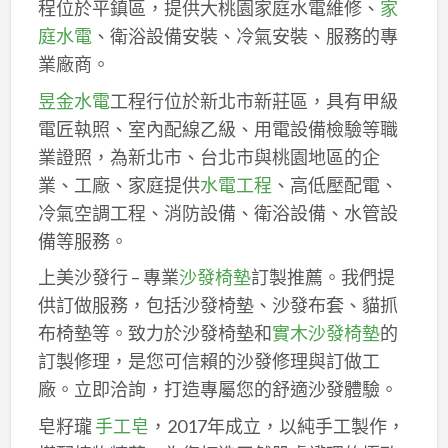
程位於平鎮區，提供大桃園家庭水電維修、
家
庭水電
、衛浴設備安裝、冷氣安裝、服務的專
業廠商。
昱金水電
工程行位於新北市新莊區，具有甲級
電匠執照、室內配線乙級、用電設備檢驗等職
業證照，為新北市、台北市與桃園地區的企
業、工廠、家庭提供
水電工程
、高低壓配電、
冷氣空調工程、消防設備、衛浴設備、水管設
備等服務。
上美沙發行 – 專業
沙發椅墊
訂製推薦。我們提
供訂做服務，包括沙發椅墊、沙發布套、貓抓
布椅墊等。致力於沙發椅墊和
實木沙發椅墊
的
訂製修理，是您可信賴的沙發修理與訂做工
廠。立即洽詢，打造專屬您的舒適沙發體驗。
皂籽瓏
手工皂
，2017年成立，以純手工製作，