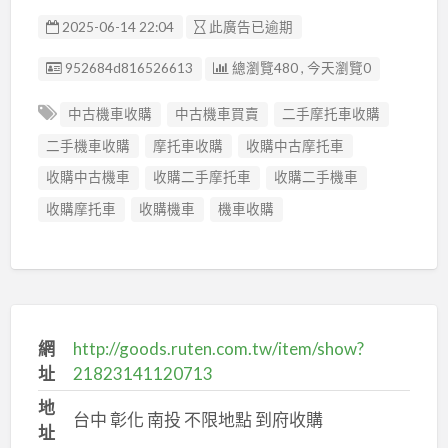
2025-06-14 22:04
此廣告已逾期
廣告编號
952684d816526613
總瀏覽480 , 今天瀏覽0
中古機車收購
中古機車買賣
二手摩托車收購
二手機車收購
摩托車收購
收購中古摩托車
收購中古機車
收購二手摩托車
收購二手機車
收購摩托車
收購機車
機車收購
網
http://goods.ruten.com.tw/item/show?
址
21823141120713
地
台中 彰化 南投 不限地點 到府收購
址