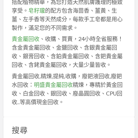
搭配植物精華，為您打造天然肌膚護理的極致
享受。
皂籽瓏
的配方包含海茴香、薑黃、生
薑、左手香等天然成分，每款手工皂都是用心
製作，滿足您的不同需求。
貴金屬回收
、收購、買賣，24小時全省服務！
含金貴金屬回收、金鹽回收、含銀貴金屬回
收、銀膏回收、含鉑貴金屬回收、含鈀貴金屬
回收、含銠貴金屬回收，大量少量皆收。
貴金屬回收,精煉,提純,收購，廢鈀液回收,廢鈀
水回收：
明盛貴金屬回收
精煉，專精於黃金回
收、白金回收、銀回收、廢晶圓回收、CPU回
收..等高價現金回收。
搜尋