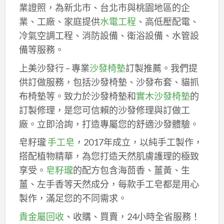
業證照，為新北市、台北市與桃園地區的企
業、工廠、家庭提供
水電工程
、高低壓配電、
冷氣空調工程、消防設備、衛浴設備、水管設
備等服務。
上美沙發行 – 專業
沙發椅墊
訂製推薦。我們提
供訂做服務，包括沙發椅墊、沙發布套、貓抓
布椅墊等。致力於沙發椅墊和
實木沙發椅墊
的
訂製修理，是您可信賴的沙發修理與訂做工
廠。立即洽詢，打造專屬您的舒適沙發體驗。
皂籽瓏
手工皂
，2017年成立，以純手工製作，
搭配植物精華，為您打造天然肌膚護理的極致
享受。
皂籽瓏
的配方包含海茴香、薑黃、生
薑、左手香等天然成分，每款手工皂都是用心
製作，滿足您的不同需求。
貴金屬回收
、收購、買賣，24小時全省服務！