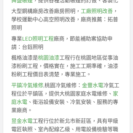
舜盛帳篷
，提供各種活動帳篷的訂做、客製化
大型鋼構廠房改善廠房照明，
工廠照明改善
，
學校運動中心高空照明改善，廠商推薦：拓普
照明
專業
LED照明工程
廠商，節能補助案協助申
請：台鈺照明
楓格油漆是
桃園油漆
工程行在桃園地區從事油
漆粉刷工程，價格實在，施工工期準確，油漆
粉刷工程價目表清楚，專業施工。
平鎮冷氣維修
,桃園冷氣維修：
金豐水電
冷氣工
程位於平鎮區，提供大桃園家庭水電維修、
家
庭水電
、衛浴設備安裝、冷氣安裝、服務的專
業廠商。
昱金水電
工程行位於新北市新莊區，具有甲級
電匠執照、室內配線乙級、用電設備檢驗等職