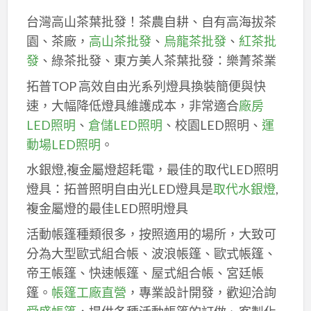
台灣高山茶葉批發！茶農自耕、自有高海拔茶
園、茶廠，
高山茶批發
、
烏龍茶批發
、
紅茶批
發
、綠茶批發、東方美人茶葉批發：樂菁茶業
拓普TOP 高效自由光系列燈具換裝簡便與快
速，大幅降低燈具維護成本，非常適合
廠房
LED照明
、
倉儲LED照明
、校園LED照明、
運
動場LED照明
。
水銀燈,複金屬燈超耗電，最佳的取代LED照明
燈具：拓普照明自由光LED燈具是
取代水銀燈
,
複金屬燈的最佳LED照明燈具
活動帳篷種類很多，按照適用的場所，大致可
分為大型歐式組合帳、波浪帳篷、歐式帳篷、
帝王帳篷、快速帳篷、屋式組合帳、宮廷帳
篷。
帳篷工廠直營
，專業設計開發，歡迎洽詢