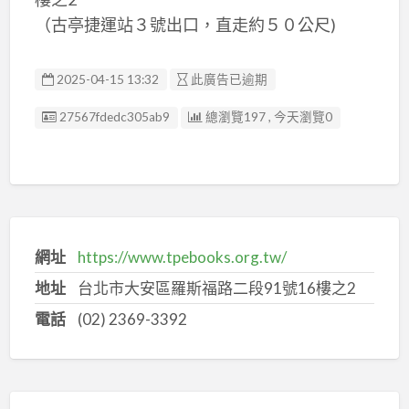
（古亭捷運站３號出口，直走約５０公尺)
2025-04-15 13:32
此廣告已逾期
廣告编號
27567fdedc305ab9
總瀏覽197 , 今天瀏覽0
網址
https://www.tpebooks.org.tw/
地址
台北市大安區羅斯福路二段91號16樓之2
電話
(02) 2369-3392