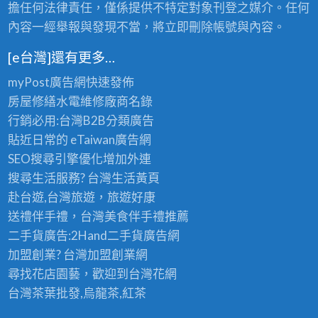
擔任何法律責任，僅係提供不特定對象刊登之媒介。任何
內容一經舉報與發現不當，將立即刪除帳號與內容。
[e台灣]還有更多…
myPost廣告網
快速發佈
房屋修繕
水電維修廠商名錄
行銷必用:台灣B2B
分類廣告
貼近日常的
eTaiwan廣告網
SEO搜尋引擎優化
增加外連
搜尋生活服務? 台灣
生活黃頁
赴台遊,台灣旅遊
，旅遊好康
送禮伴手禮，台灣美食
伴手禮
推薦
二手貨廣告:2Hand
二手貨
廣告網
加盟創業? 台灣
加盟創業
網
尋找花店園藝，歡迎到
台灣花網
台灣茶葉批發
,烏龍茶,紅茶