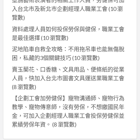
塗鴉藝術表演者的相關工作人員，勞健保可加
入台北市及新北巿企劃經理人職業工會
(10 瀏
覽數)
資料處理人員如何投保勞保與健保，職業工會
是最佳選擇
(10 瀏覽數)
泥地陷車自救全攻略：不用拖吊車也能無傷脫
困，私藏的3個關鍵技巧
(10 瀏覽數)
賣玉蘭花、口香糖、文具用品、便條紙的從業
人員，快加入台北市圖書文具運送業職業工會
(8 瀏覽數)
【企劃工會加勞健保】寵物溝通師、寵物行為
教學、寵物傳意師，沒有勞保，不想繳國民年
金，可加入企劃經理人職業工會投保勞健保並
累績勞保年資。
(8 瀏覽數)