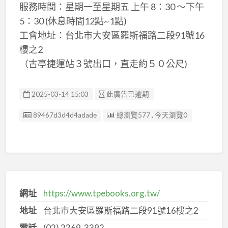
服務時間：星期一至星期五 上午 8：30 ～下午
5：30 (休息時間12點~1點)
工會地址：台北市大安區羅斯福路二段91號16
樓之2
（古亭捷運站３號出口，直走約５０公尺)
2025-03-14 15:03
此廣告已逾期
廣告编號
89467d3d4d4adade
總瀏覽577 , 今天瀏覽0
網址
https://www.tpebooks.org.tw/
地址
台北市大安區羅斯福路二段91號16樓之2
電話
(02) 2369-3392