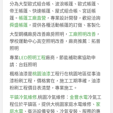
分為大型歐式組合帳、波浪帳篷、歐式帳篷、
帝王帳篷、快速帳篷、屋式組合帳、宮廷帳
篷。
帳篷工廠直營
，專業設計開發，歡迎洽詢
舜盛帳篷
，提供各種活動帳篷的訂做、客製化
大型鋼構廠房改善廠房照明，
工廠照明改善
，
學校運動中心高空照明改善，廠商推薦：拓普
照明
專業
LED照明工程
廠商，節能補助案協助申
請：台鈺照明
楓格油漆是
桃園油漆
工程行在桃園地區從事油
漆粉刷工程，價格實在，施工工期準確，油漆
粉刷工程價目表清楚，專業施工。
平鎮冷氣維修
,桃園冷氣維修：
金豐水電
冷氣工
程位於平鎮區，提供大桃園家庭水電維修、
家
庭水電
、衛浴設備安裝、冷氣安裝、服務的專