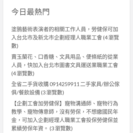
今日最熱門
塗鴉藝術表演者的相關工作人員，勞健保可加
入台北市及新北巿企劃經理人職業工會
(4 瀏覽
數)
賣玉蘭花、口香糖、文具用品、便條紙的從業
人員，快加入台北市圖書文具運送業職業工會
(4 瀏覽數)
全省二手貨收購 0914259911 二手家具/辦公傢
俱/餐飲設備
(3 瀏覽數)
【企劃工會加勞健保】寵物溝通師、寵物行為
教學、寵物傳意師，沒有勞保，不想繳國民年
金，可加入企劃經理人職業工會投保勞健保並
累績勞保年資。
(3 瀏覽數)