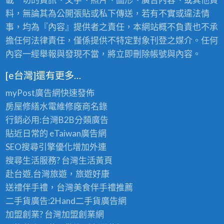
料，無論其為公開張貼或私下傳送，若有不實或違法情
事，均為『內容』提供者之責任，本網站概不負責也不承
擔任何法律責任，僅係提供不特定對象刊登之媒介。任何
內容一經舉報與發現不當，將立即刪除帳號與內容。
[e台灣]還有更多…
myPost廣告網
快速發佈
房屋修繕
水電維修廠商名錄
行銷必用:台灣B2B
分類廣告
貼近日常的
eTaiwan廣告網
SEO搜尋引擎優化
增加外連
搜尋生活服務? 台灣
生活黃頁
赴台遊,台灣旅遊
，旅遊好康
送禮伴手禮，台灣美食
伴手禮
推薦
二手貨廣告:2Hand
二手貨
廣告網
加盟創業? 台灣
加盟創業
網