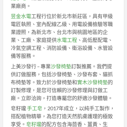
業廠商。
昱金水電
工程行位於新北市新莊區，具有甲級
電匠執照、室內配線乙級、用電設備檢驗等職
業證照，為新北市、台北市與桃園地區的企
業、工廠、家庭提供
水電工程
、高低壓配電、
冷氣空調工程、消防設備、衛浴設備、水管設
備等服務。
上美沙發行 – 專業
沙發椅墊
訂製推薦。我們提
供訂做服務，包括沙發椅墊、沙發布套、貓抓
布椅墊等。致力於沙發椅墊和
實木沙發椅墊
的
訂製修理，是您可信賴的沙發修理與訂做工
廠。立即洽詢，打造專屬您的舒適沙發體驗。
皂籽瓏
手工皂
，2017年成立，以純手工製作，
搭配植物精華，為您打造天然肌膚護理的極致
享受。
皂籽瓏
的配方包含海茴香、薑黃、生