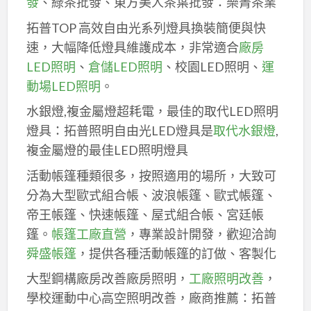
發
、綠茶批發、東方美人茶葉批發：樂菁茶業
拓普TOP 高效自由光系列燈具換裝簡便與快
速，大幅降低燈具維護成本，非常適合
廠房
LED照明
、
倉儲LED照明
、校園LED照明、
運
動場LED照明
。
水銀燈,複金屬燈超耗電，最佳的取代LED照明
燈具：拓普照明自由光LED燈具是
取代水銀燈
,
複金屬燈的最佳LED照明燈具
活動帳篷種類很多，按照適用的場所，大致可
分為大型歐式組合帳、波浪帳篷、歐式帳篷、
帝王帳篷、快速帳篷、屋式組合帳、宮廷帳
篷。
帳篷工廠直營
，專業設計開發，歡迎洽詢
舜盛帳篷
，提供各種活動帳篷的訂做、客製化
大型鋼構廠房改善廠房照明，
工廠照明改善
，
學校運動中心高空照明改善，廠商推薦：拓普