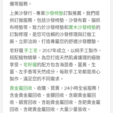
備等服務。
上美沙發行 – 專業
沙發椅墊
訂製推薦。我們提
供訂做服務，包括沙發椅墊、沙發布套、貓抓
布椅墊等。致力於沙發椅墊和
實木沙發椅墊
的
訂製修理，是您可信賴的沙發修理與訂做工
廠。立即洽詢，打造專屬您的舒適沙發體驗。
皂籽瓏
手工皂
，2017年成立，以純手工製作，
搭配植物精華，為您打造天然肌膚護理的極致
享受。
皂籽瓏
的配方包含海茴香、薑黃、生
薑、左手香等天然成分，每款手工皂都是用心
製作，滿足您的不同需求。
貴金屬回收
、收購、買賣，24小時全省服務！
含金貴金屬回收、金鹽回收、含銀貴金屬回
收、銀膏回收、含鉑貴金屬回收、含鈀貴金屬
回收、含銠貴金屬回收，大量少量皆收。