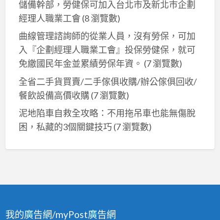
儲備幹部，勞健保可加入台北市及新北巿企劃
經理人職業工會
(8 瀏覽數)
曲線管理諮詢師的從業人員，沒有勞保，可加
入『企劃經理人職業工會』投保勞健保，就可
免繳國民年金並累績勞保年資。
(7 瀏覽數)
全省二手貨買賣/二手傢俱收購/辦公傢俱回收/
餐飲設備高價收購
(7 瀏覽數)
泥地陷車自救全攻略：不用拖吊車也能無傷脫
困，私藏的3個關鍵技巧
(7 瀏覽數)
我的廣告網/myPost廣告網