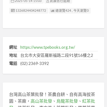
2025-05-14 15:03
此廣告已逾期
廣告编號
1326824404248772
總瀏覽424 , 今天瀏覽0
網址
https://www.tpebooks.org.tw/
地址
台北市大安區羅斯福路二段91號16樓之2
電話
(02) 2369-3392
台灣高山茶葉批發！茶農自耕、自有高海拔茶
園、茶廠，
高山茶批發
、
烏龍茶批發
、
紅茶批