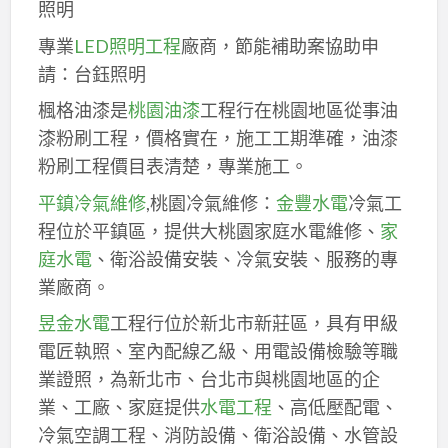
照明
專業
LED照明工程
廠商，節能補助案協助申
請：台鈺照明
楓格油漆是
桃園油漆
工程行在桃園地區從事油
漆粉刷工程，價格實在，施工工期準確，油漆
粉刷工程價目表清楚，專業施工。
平鎮冷氣維修
,桃園冷氣維修：
金豐水電
冷氣工
程位於平鎮區，提供大桃園家庭水電維修、
家
庭水電
、衛浴設備安裝、冷氣安裝、服務的專
業廠商。
昱金水電
工程行位於新北市新莊區，具有甲級
電匠執照、室內配線乙級、用電設備檢驗等職
業證照，為新北市、台北市與桃園地區的企
業、工廠、家庭提供
水電工程
、高低壓配電、
冷氣空調工程、消防設備、衛浴設備、水管設