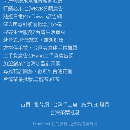
房屋修繕
水電維修廠商名錄
行銷必用:台灣B2B
分類廣告
貼近日常的
eTaiwan廣告網
SEO搜尋引擎優化
增加外連
搜尋生活服務? 台灣
生活黃頁
赴台遊,台灣旅遊
，旅遊好康
送禮伴手禮，台灣美食
伴手禮
推薦
二手貨廣告:2Hand
二手貨
廣告網
加盟創業? 台灣
加盟創業
網
尋找花店園藝，歡迎到
台灣花網
台灣茶葉批發
,烏龍茶,紅茶
首頁
批發網
台灣手工皂
廠房LED燈具
台灣茶葉批發
© myPost 我的廣告-免費網路廣告網