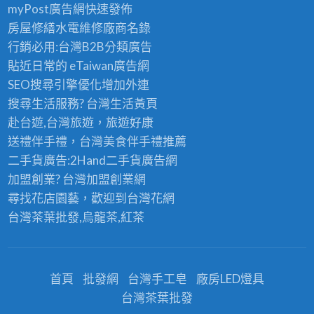
myPost廣告網
快速發佈
房屋修繕
水電維修廠商名錄
行銷必用:台灣B2B
分類廣告
貼近日常的
eTaiwan廣告網
SEO搜尋引擎優化
增加外連
搜尋生活服務? 台灣
生活黃頁
赴台遊,台灣旅遊
，旅遊好康
送禮伴手禮，台灣美食
伴手禮
推薦
二手貨廣告:2Hand
二手貨
廣告網
加盟創業? 台灣
加盟創業
網
尋找花店園藝，歡迎到
台灣花網
台灣茶葉批發
,烏龍茶,紅茶
首頁
批發網
台灣手工皂
廠房LED燈具
台灣茶葉批發