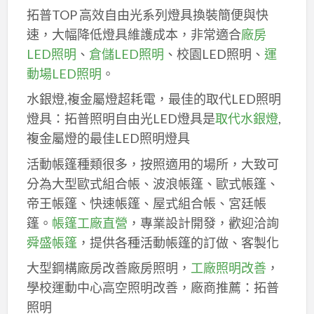
拓普TOP 高效自由光系列燈具換裝簡便與快
速，大幅降低燈具維護成本，非常適合
廠房
LED照明
、
倉儲LED照明
、校園LED照明、
運
動場LED照明
。
水銀燈,複金屬燈超耗電，最佳的取代LED照明
燈具：拓普照明自由光LED燈具是
取代水銀燈
,
複金屬燈的最佳LED照明燈具
活動帳篷種類很多，按照適用的場所，大致可
分為大型歐式組合帳、波浪帳篷、歐式帳篷、
帝王帳篷、快速帳篷、屋式組合帳、宮廷帳
篷。
帳篷工廠直營
，專業設計開發，歡迎洽詢
舜盛帳篷
，提供各種活動帳篷的訂做、客製化
大型鋼構廠房改善廠房照明，
工廠照明改善
，
學校運動中心高空照明改善，廠商推薦：拓普
照明