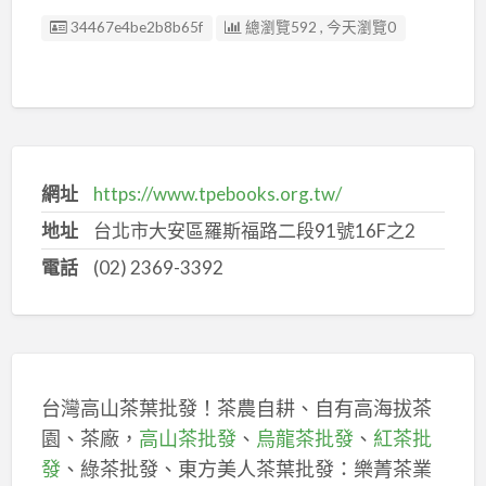
廣告编號
34467e4be2b8b65f
總瀏覽592 , 今天瀏覽0
網址
https://www.tpebooks.org.tw/
地址
台北市大安區羅斯福路二段91號16F之2
電話
(02) 2369-3392
台灣高山茶葉批發！茶農自耕、自有高海拔茶
園、茶廠，
高山茶批發
、
烏龍茶批發
、
紅茶批
發
、綠茶批發、東方美人茶葉批發：樂菁茶業