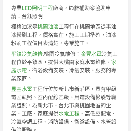
專業
LED照明工程
廠商，節能補助案協助申
請：台鈺照明
楓格油漆是
桃園油漆
工程行在桃園地區從事油
漆粉刷工程，價格實在，施工工期準確，油漆
粉刷工程價目表清楚，專業施工。
平鎮冷氣維修
,桃園冷氣維修：
金豐水電
冷氣工
程位於平鎮區，提供大桃園家庭水電維修、
家
庭水電
、衛浴設備安裝、冷氣安裝、服務的專
業廠商。
昱金水電
工程行位於新北市新莊區，具有甲級
電匠執照、室內配線乙級、用電設備檢驗等職
業證照，為新北市、台北市與桃園地區的企
業、工廠、家庭提供
水電工程
、高低壓配電、
冷氣空調工程、消防設備、衛浴設備、水管設
備等服務。