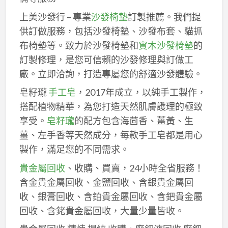
上美沙發行 – 專業
沙發椅墊
訂製推薦。我們提
供訂做服務，包括沙發椅墊、沙發布套、貓抓
布椅墊等。致力於沙發椅墊和
實木沙發椅墊
的
訂製修理，是您可信賴的沙發修理與訂做工
廠。立即洽詢，打造專屬您的舒適沙發體驗。
皂籽瓏
手工皂
，2017年成立，以純手工製作，
搭配植物精華，為您打造天然肌膚護理的極致
享受。
皂籽瓏
的配方包含海茴香、薑黃、生
薑、左手香等天然成分，每款手工皂都是用心
製作，滿足您的不同需求。
貴金屬回收
、收購、買賣，24小時全省服務！
含金貴金屬回收、金鹽回收、含銀貴金屬回
收、銀膏回收、含鉑貴金屬回收、含鈀貴金屬
回收、含銠貴金屬回收，大量少量皆收。