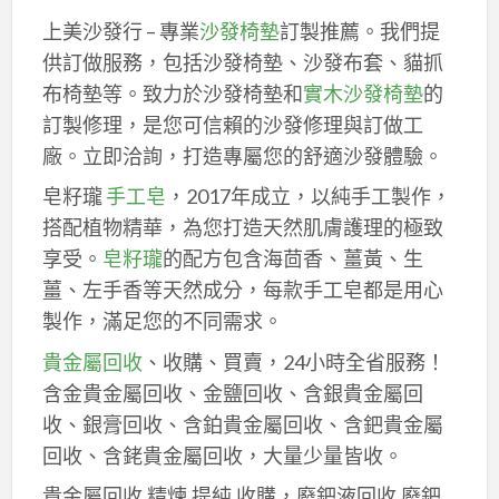
上美沙發行 – 專業
沙發椅墊
訂製推薦。我們提
供訂做服務，包括沙發椅墊、沙發布套、貓抓
布椅墊等。致力於沙發椅墊和
實木沙發椅墊
的
訂製修理，是您可信賴的沙發修理與訂做工
廠。立即洽詢，打造專屬您的舒適沙發體驗。
皂籽瓏
手工皂
，2017年成立，以純手工製作，
搭配植物精華，為您打造天然肌膚護理的極致
享受。
皂籽瓏
的配方包含海茴香、薑黃、生
薑、左手香等天然成分，每款手工皂都是用心
製作，滿足您的不同需求。
貴金屬回收
、收購、買賣，24小時全省服務！
含金貴金屬回收、金鹽回收、含銀貴金屬回
收、銀膏回收、含鉑貴金屬回收、含鈀貴金屬
回收、含銠貴金屬回收，大量少量皆收。
貴金屬回收,精煉,提純,收購，廢鈀液回收,廢鈀