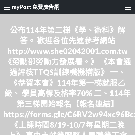
myPost 免費廣告網
公布114年第二梯《學、術科》解
答。 歡迎各位先進參考網站
http://www.she02042001.com.tw
《勞動部勞動力發展署。》 《本會通
過評核TTQS訓練機機構版》 一、
《恭賀本會》114年第一梯就服乙
級、 學員高標及格率70% 二、114年
第三梯開始報名【報名連結】
https://forms.gle/C6RV2w94xc96B
《上課時間8/19-10/7每星期二晚