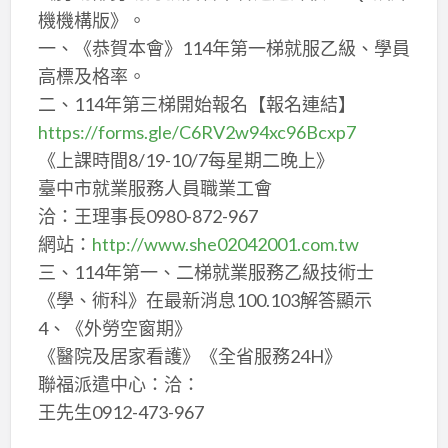
機機構版》。
一、《恭賀本會》114年第一梯就服乙級、學員
高標及格率。
二、114年第三梯開始報名【報名連結】
https://forms.gle/C6RV2w94xc96Bcxp7
《上課時間8/19-10/7每星期二晚上》
臺中市就業服務人員職業工會
洽：王理事長0980-872-967
網站：
http://www.she02042001.com.tw
三、114年第一、二梯就業服務乙級技術士
《學、術科》在最新消息100.103解答顯示
4、《外勞空窗期》
《醫院及居家看護》《全省服務24H》
聯福派遣中心：洽：
王先生0912-473-967