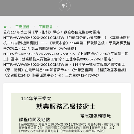
Report
problem
工商服務
工商協會
公布114年第二梯《學、術科》解答。 歡迎各位先進參考網站
HTTP://WWW.SHE02042001.COM.TW 《勞動部勞動力發展署。》 《本會通過評
核TTQS訓練機機構版》 一、《恭賀本會》114年第一梯就服乙級、 學員高標及格
率70% 二、114年第三梯開始報名【報名連結】
HTTPS://FORMS.GLE/C6RV2W94XC96BCXP7 《上課時間8/19-10/7每星期二晚
上》 臺中市就業服務人員職業工會 洽：王理事長0980-872-967 網站：
HTTP://WWW.SHE02042001.COM.TW 三、114年第一梯就業服務乙級技術士
《學、術科》在最新消息100.解答顯示 4、《外勞空窗期》 《醫院及居家看護》
《全省服務24H》 聯福派遣中心：洽： 王先生0912-473-967