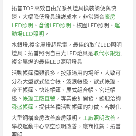
拓普TOP 高效自由光系列燈具換裝簡便與快
速，大幅降低燈具維護成本，非常適合
廠房
LED照明
、
倉儲LED照明
、校園LED照明、
運
動場LED照明
。
水銀燈,複金屬燈超耗電，最佳的取代LED照明
燈具：拓普照明自由光LED燈具是
取代水銀燈
,
複金屬燈的最佳LED照明燈具
活動帳篷種類很多，按照適用的場所，大致可
分為大型歐式組合帳、波浪帳篷、歐式帳篷、
帝王帳篷、快速帳篷、屋式組合帳、宮廷帳
篷。
帳篷工廠直營
，專業設計開發，歡迎洽詢
舜盛帳篷
，提供各種活動帳篷的訂做、客製化
大型鋼構廠房改善廠房照明，
工廠照明改善
，
學校運動中心高空照明改善，廠商推薦：拓普
照明