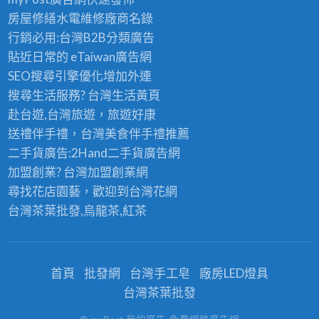
房屋修繕
水電維修廠商名錄
行銷必用:台灣B2B
分類廣告
貼近日常的
eTaiwan廣告網
SEO搜尋引擎優化
增加外連
搜尋生活服務? 台灣
生活黃頁
赴台遊,台灣旅遊
，旅遊好康
送禮伴手禮，台灣美食
伴手禮
推薦
二手貨廣告:2Hand
二手貨
廣告網
加盟創業? 台灣
加盟創業
網
尋找花店園藝，歡迎到
台灣花網
台灣茶葉批發
,烏龍茶,紅茶
首頁
批發網
台灣手工皂
廠房LED燈具
台灣茶葉批發