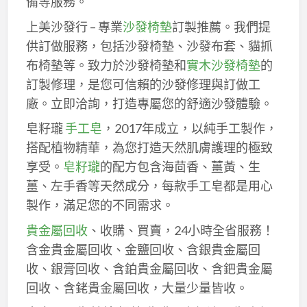
備等服務。
上美沙發行 – 專業
沙發椅墊
訂製推薦。我們提
供訂做服務，包括沙發椅墊、沙發布套、貓抓
布椅墊等。致力於沙發椅墊和
實木沙發椅墊
的
訂製修理，是您可信賴的沙發修理與訂做工
廠。立即洽詢，打造專屬您的舒適沙發體驗。
皂籽瓏
手工皂
，2017年成立，以純手工製作，
搭配植物精華，為您打造天然肌膚護理的極致
享受。
皂籽瓏
的配方包含海茴香、薑黃、生
薑、左手香等天然成分，每款手工皂都是用心
製作，滿足您的不同需求。
貴金屬回收
、收購、買賣，24小時全省服務！
含金貴金屬回收、金鹽回收、含銀貴金屬回
收、銀膏回收、含鉑貴金屬回收、含鈀貴金屬
回收、含銠貴金屬回收，大量少量皆收。