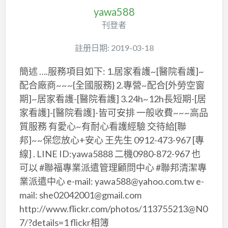
yawa588
刊登者
註册日期: 2019-03-18
簡述 ….服務項目如下: 1.居家看護~[醫院看護]~
配合廠商~~~{全國服務} 2.專營~配合[外勞空窗
期]~居家看護-[醫院看護] 3.24h~12h長短期-[居
家看護]-[醫院看護]-皆可安排 一般收費~~~高品
質服務 有愛心~有耐心看護經驗 交待給[聯
邦]~~保您放心+安心 王先生 0912-473-967 [專
線] . LINE ID:yawa5888 二機0980-872-967 也
可以 #聯福專業派遣管理顧問中心 #聯邦清潔專
業派遣中心 e-mail: yawa588@yahoo.com.tw e-
mail: she02042001@gmail.com
http://www.flickr.com/photos/113755213@N0
7/?details=1 flickr相簿