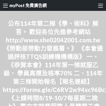
myPost 免費廣告網
公布114年第二梯《學、術科》解
答。 歡迎各位先進參考網站
http://www.she02042001.com.tw
《勞動部勞動力發展署。》 《本會通
過評核TTQS訓練機機構版》 一、
《恭賀本會》114年第一梯就服乙
級、 學員高標及格率70% 二、114年
第三梯開始報名【報名連結】
https://forms.gle/C6RV2w94xc96B
《上課時間8/19-10/7每星期二晚