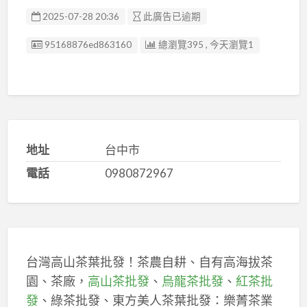
2025-07-28 20:36
此廣告已逾期
廣告编號
95168876ed863160
總瀏覽395 , 今天瀏覽1
地址
台中市
電話
0980872967
台灣高山茶葉批發！茶農自耕、自有高海拔茶
園、茶廠，
高山茶批發
、
烏龍茶批發
、
紅茶批
發
、綠茶批發、東方美人茶葉批發：樂菁茶業