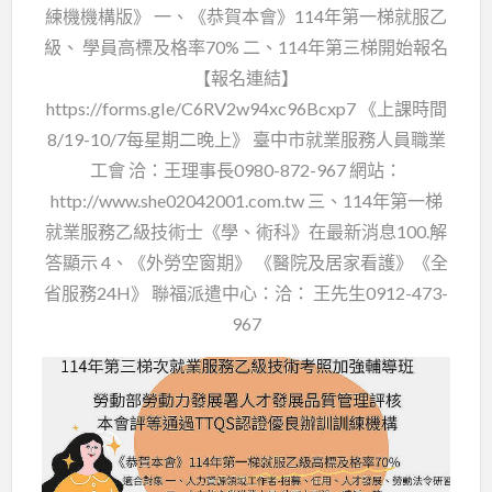
練機機構版》 一、《恭賀本會》114年第一梯就服乙
級、 學員高標及格率70% 二、114年第三梯開始報名
【報名連結】
https://forms.gle/C6RV2w94xc96Bcxp7 《上課時間
8/19-10/7每星期二晚上》 臺中市就業服務人員職業
工會 洽：王理事長0980-872-967 網站：
http://www.she02042001.com.tw 三、114年第一梯
就業服務乙級技術士《學、術科》在最新消息100.解
答顯示 4、《外勞空窗期》 《醫院及居家看護》《全
省服務24H》 聯福派遣中心：洽： 王先生0912-473-
967