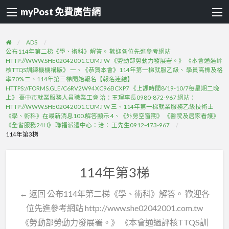
myPost 免費廣告網
ADS
公布114年第二梯《學、術科》解答。 歡迎各位先進參考網站
HTTP://WWW.SHE02042001.COM.TW 《勞動部勞動力發展署。》 《本會通過評
核TTQS訓練機機構版》 一、《恭賀本會》114年第一梯就服乙級、 學員高標及格
率70% 二、114年第三梯開始報名【報名連結】
HTTPS://FORMS.GLE/C6RV2W94XC96BCXP7 《上課時間8/19-10/7每星期二晚
上》 臺中市就業服務人員職業工會 洽：王理事長0980-872-967 網站：
HTTP://WWW.SHE02042001.COM.TW 三、114年第一梯就業服務乙級技術士
《學、術科》在最新消息100.解答顯示 4、《外勞空窗期》 《醫院及居家看護》
《全省服務24H》 聯福派遣中心：洽： 王先生0912-473-967
114年第3梯
114年第3梯
← 返回 公布114年第二梯《學、術科》解答。 歡迎各
位先進參考網站 http://www.she02042001.com.tw
《勞動部勞動力發展署。》 《本會通過評核TTQS訓