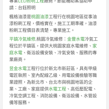
專業
LED照明工程
廠商，節能補助案協助申
請：台鈺照明
楓格油漆是
桃園油漆
工程行在桃園地區從事油
漆粉刷工程，價格實在，施工工期準確，油漆
粉刷工程價目表清楚，專業施工。
平鎮冷氣維修
,桃園冷氣維修：
金豐水電
冷氣工
程位於平鎮區，提供大桃園家庭水電維修、
家
庭水電
、衛浴設備安裝、冷氣安裝、服務的專
業廠商。
昱金水電
工程行位於新北市新莊區，具有甲級
電匠執照、室內配線乙級、用電設備檢驗等職
業證照，為新北市、台北市與桃園地區的企
業、工廠、家庭提供
水電工程
、高低壓配電、
冷氣空調工程、消防設備、衛浴設備、水管設
備等服務。