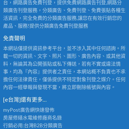
台，網路廣告免費刊登，提供免費網路廣告刊登,網路分
類廣告刊登服務，分類廣告、免費刊登、免費張貼各種生
活資訊，完全免費的分類廣告服務,讓您在有效行銷您的
產品、服務!提供分類廣告免費刊登服務
免責聲明
本網站僅提供資訊參考平台，並不涉入其中任何諮詢。所
載一切的資訊、文字、照片、圖形、廣告內容、或其他資
料，無論其為公開張貼或私下傳送，若有不實或違法情
事，均為『內容』提供者之責任，本網站概不負責也不承
擔任何法律責任，僅係提供不特定對象刊登之媒介。任何
內容一經舉報與發現不當，將立即刪除帳號與內容。
[e台灣]還有更多…
myPost廣告網
快速發佈
房屋修繕
水電維修廠商名錄
行銷必用:台灣B2B
分類廣告