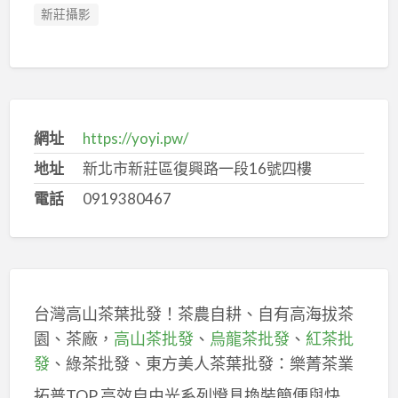
新莊攝影
網址
https://yoyi.pw/
地址
新北市新莊區復興路一段16號四樓
電話
0919380467
台灣高山茶葉批發！茶農自耕、自有高海拔茶
園、茶廠，
高山茶批發
、
烏龍茶批發
、
紅茶批
發
、綠茶批發、東方美人茶葉批發：樂菁茶業
拓普TOP 高效自由光系列燈具換裝簡便與快