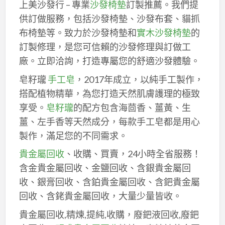
上美沙發行 – 專業
沙發椅墊
訂製推薦。我們提
供訂做服務，包括沙發椅墊、沙發布套、貓抓
布椅墊等。致力於沙發椅墊和
實木沙發椅墊
的
訂製修理，是您可信賴的沙發修理與訂做工
廠。立即洽詢，打造專屬您的舒適沙發體驗。
皂籽瓏
手工皂
，2017年成立，以純手工製作，
搭配植物精華，為您打造天然肌膚護理的極致
享受。
皂籽瓏
的配方包含海茴香、薑黃、生
薑、左手香等天然成分，每款手工皂都是用心
製作，滿足您的不同需求。
貴金屬回收
、收購、買賣，24小時全省服務！
含金貴金屬回收、金鹽回收、含銀貴金屬回
收、銀膏回收、含鉑貴金屬回收、含鈀貴金屬
回收、含銠貴金屬回收，大量少量皆收。
貴金屬回收,精煉,提純,收購，廢鈀液回收,廢鈀