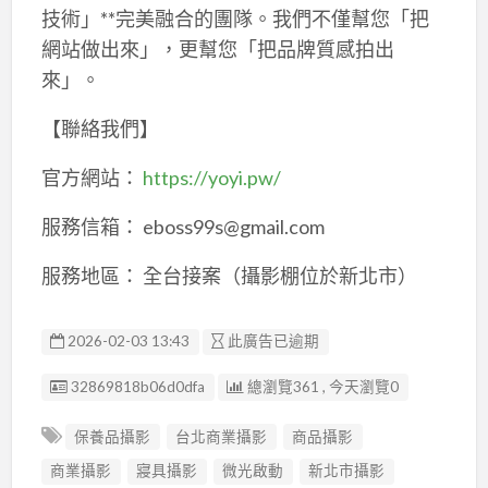
技術」**完美融合的團隊。我們不僅幫您「把
網站做出來」，更幫您「把品牌質感拍出
來」。
【聯絡我們】
官方網站：
https://yoyi.pw/
服務信箱： eboss99s@gmail.com
服務地區： 全台接案（攝影棚位於新北市）
2026-02-03 13:43
此廣告已逾期
廣告编號
32869818b06d0dfa
總瀏覽361 , 今天瀏覽0
保養品攝影
台北商業攝影
商品攝影
商業攝影
寢具攝影
微光啟動
新北市攝影