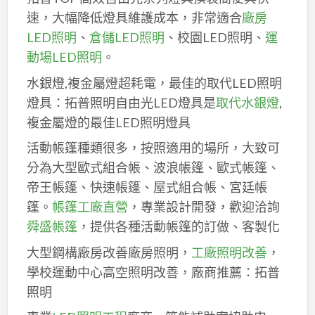
速，大幅降低燈具維護成本，非常適合
廠房
LED照明
、
倉儲LED照明
、校園LED照明、
運
動場LED照明
。
水銀燈,複金屬燈超耗電，最佳的取代LED照明
燈具：拓普照明自由光LED燈具是
取代水銀燈
,
複金屬燈的最佳LED照明燈具
活動帳篷種類很多，按照適用的場所，大致可
分為大型歐式組合帳、波浪帳篷、歐式帳篷、
帝王帳篷、快速帳篷、屋式組合帳、宮廷帳
篷。
帳篷工廠直營
，專業設計開發，歡迎洽詢
舜盛帳篷
，提供各種活動帳篷的訂做、客製化
大型鋼構廠房改善廠房照明，
工廠照明改善
，
學校運動中心高空照明改善，廠商推薦：拓普
照明