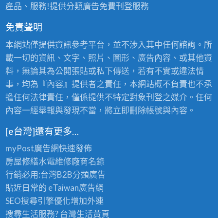
產品、服務!提供分類廣告免費刊登服務
免責聲明
本網站僅提供資訊參考平台，並不涉入其中任何諮詢。所
載一切的資訊、文字、照片、圖形、廣告內容、或其他資
料，無論其為公開張貼或私下傳送，若有不實或違法情
事，均為『內容』提供者之責任，本網站概不負責也不承
擔任何法律責任，僅係提供不特定對象刊登之媒介。任何
內容一經舉報與發現不當，將立即刪除帳號與內容。
[e台灣]還有更多…
myPost廣告網
快速發佈
房屋修繕
水電維修廠商名錄
行銷必用:台灣B2B
分類廣告
貼近日常的
eTaiwan廣告網
SEO搜尋引擎優化
增加外連
搜尋生活服務? 台灣
生活黃頁