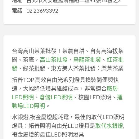
地址
台北市大安區羅斯福路二段91號16樓之2
電話
02 23693392
台灣高山茶葉批發！茶農自耕、自有高海拔茶
園、茶廠，
高山茶批發
、
烏龍茶批發
、
紅茶批
發
、綠茶批發、東方美人茶葉批發：樂菁茶業
拓普TOP 高效自由光系列燈具換裝簡便與快
速，大幅降低燈具維護成本，非常適合
廠房
LED照明
、
倉儲LED照明
、校園LED照明、
運
動場LED照明
。
水銀燈,複金屬燈超耗電，最佳的取代LED照明
燈具：拓普照明自由光LED燈具是
取代水銀燈
,
複金屬燈的最佳LED照明燈具