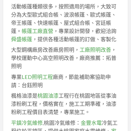
活動帳篷種類很多，按照適用的場所，大致可
分為大型歐式組合帳、波浪帳篷、歐式帳篷、
帝王帳篷、快速帳篷、屋式組合帳、宮廷帳
篷。
帳篷工廠直營
，專業設計開發，歡迎洽詢
舜盛帳篷
，提供各種活動帳篷的訂做、客製化
大型鋼構廠房改善廠房照明，
工廠照明改善
，
學校運動中心高空照明改善，廠商推薦：拓普
照明
專業
LED照明工程
廠商，節能補助案協助申
請：台鈺照明
楓格油漆是
桃園油漆
工程行在桃園地區從事油
漆粉刷工程，價格實在，施工工期準確，油漆
粉刷工程價目表清楚，專業施工。
平鎮冷氣維修
,桃園冷氣維修：
金豐水電
冷氣工
程位於平鎮區，提供大桃園家庭水電維修、
家