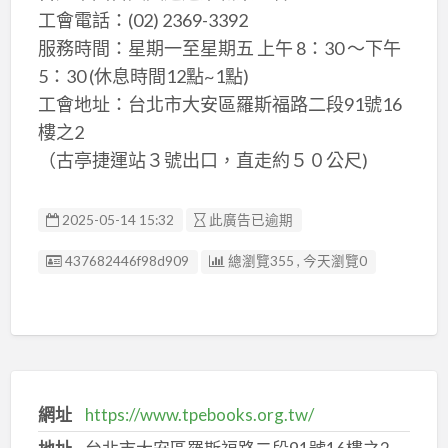
工會電話：(02) 2369-3392
服務時間：星期一至星期五 上午 8：30 ～下午
5：30 (休息時間12點~1點)
工會地址：台北市大安區羅斯福路二段91號16
樓之2
（古亭捷運站３號出口，直走約５０公尺)
2025-05-14 15:32
此廣告已逾期
廣告编號
437682446f98d909
總瀏覽355 , 今天瀏覽0
網址
https://www.tpebooks.org.tw/