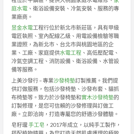
庭水電
、衛浴設備安裝、冷氣安裝、服務的專
業廠商。
昱金水電
工程行位於新北市新莊區，具有甲級
電匠執照、室內配線乙級、用電設備檢驗等職
業證照，為新北市、台北市與桃園地區的企
業、工廠、家庭提供
水電工程
、高低壓配電、
冷氣空調工程、消防設備、衛浴設備、水管設
備等服務。
上美沙發行 – 專業
沙發椅墊
訂製推薦。我們提
供訂做服務，包括沙發椅墊、沙發布套、貓抓
布椅墊等。致力於沙發椅墊和
實木沙發椅墊
的
訂製修理，是您可信賴的沙發修理與訂做工
廠。立即洽詢，打造專屬您的舒適沙發體驗。
皂籽瓏
手工皂
，2017年成立，以純手工製作，
搭配植物精華，為您打造天然肌膚護理的極致