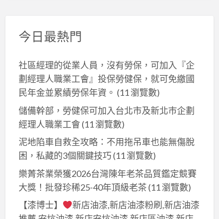
今日最熱門
社區經理的從業人員，沒有勞保，可加入『企
劃經理人職業工會』投保勞健保，就可免繳國
民年金並累績勞保年資。
(11 瀏覽數)
儲備幹部，勞健保可加入台北市及新北巿企劃
經理人職業工會
(11 瀏覽數)
泥地陷車自救全攻略：不用拖吊車也能無傷脫
困，私藏的3個關鍵技巧
(11 瀏覽數)
樂菁茶業榮獲2026台灣陳年老茶品質鑑定競賽
大獎！批發珍稀25-40年頂級老茶
(11 瀏覽數)
【漆博士】
新店油漆,新店油漆粉刷,新店油漆
推薦,安坑油漆,新店安坑油漆,新店區油漆,新店