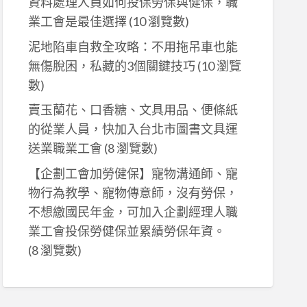
資料處理人員如何投保勞保與健保，職
業工會是最佳選擇
(10 瀏覽數)
泥地陷車自救全攻略：不用拖吊車也能
無傷脫困，私藏的3個關鍵技巧
(10 瀏覽
數)
賣玉蘭花、口香糖、文具用品、便條紙
的從業人員，快加入台北市圖書文具運
送業職業工會
(8 瀏覽數)
【企劃工會加勞健保】寵物溝通師、寵
物行為教學、寵物傳意師，沒有勞保，
不想繳國民年金，可加入企劃經理人職
業工會投保勞健保並累績勞保年資。
(8 瀏覽數)