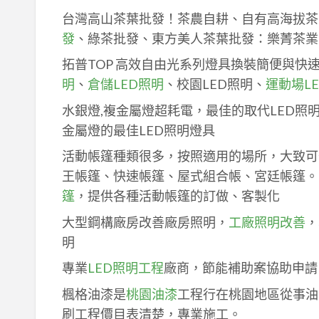
台灣高山茶葉批發！茶農自耕、自有高海拔茶
發
、綠茶批發、東方美人茶葉批發：樂菁茶業
拓普TOP 高效自由光系列燈具換裝簡便與快
明
、
倉儲LED照明
、校園LED照明、
運動場L
水銀燈,複金屬燈超耗電，最佳的取代LED照
金屬燈的最佳LED照明燈具
活動帳篷種類很多，按照適用的場所，大致可
王帳篷、快速帳篷、屋式組合帳、宮廷帳篷。
篷
，提供各種活動帳篷的訂做、客製化
大型鋼構廠房改善廠房照明，
工廠照明改善
，
明
專業
LED照明工程
廠商，節能補助案協助申請
楓格油漆是
桃園油漆
工程行在桃園地區從事油
刷工程價目表清楚，專業施工。