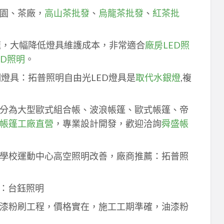
園、茶廠，
高山茶批發
、
烏龍茶批發
、
紅茶批
速，大幅降低燈具維護成本，非常適合
廠房LED照
ED照明
。
明燈具：拓普照明自由光LED燈具是
取代水銀燈
,複
分為大型歐式組合帳、波浪帳篷、歐式帳篷、帝
帳篷工廠直營
，專業設計開發，歡迎洽詢
舜盛帳
學校運動中心高空照明改善，廠商推薦：拓普照
：台鈺照明
漆粉刷工程，價格實在，施工工期準確，油漆粉