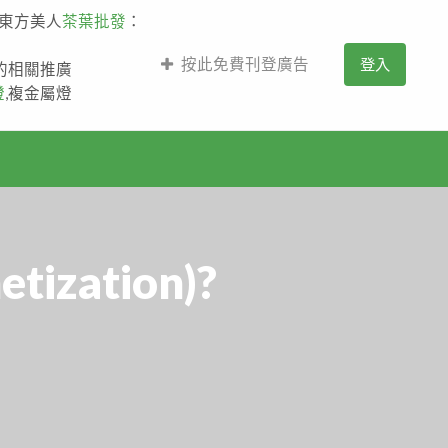
,東方美人
茶葉批發
：
按此免費刊登廣告
登入
薩的相關推廣
燈
,複金屬燈
zation)?