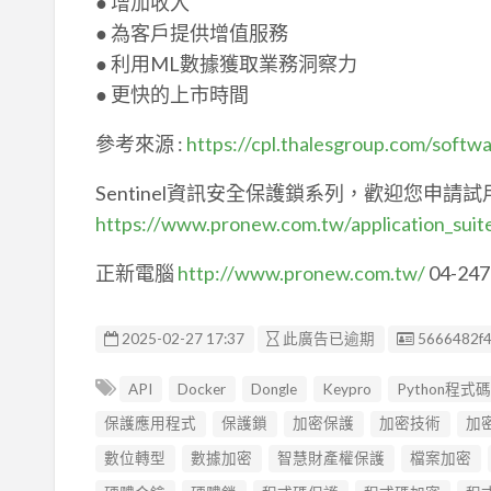
● 增加收入
● 為客戶提供增值服務
● 利用ML數據獲取業務洞察力
● 更快的上市時間
參考來源 :
https://cpl.thalesgroup.com/softw
Sentinel資訊安全保護鎖系列，歡迎您申請試
https://www.pronew.com.tw/application_suit
正新電腦
http://www.pronew.com.tw/
04-247
廣告编號
2025-02-27 17:37
此廣告已逾期
5666482f
API
Docker
Dongle
Keypro
Python程式
保護應用程式
保護鎖
加密保護
加密技術
加
數位轉型
數據加密
智慧財產權保護
檔案加密