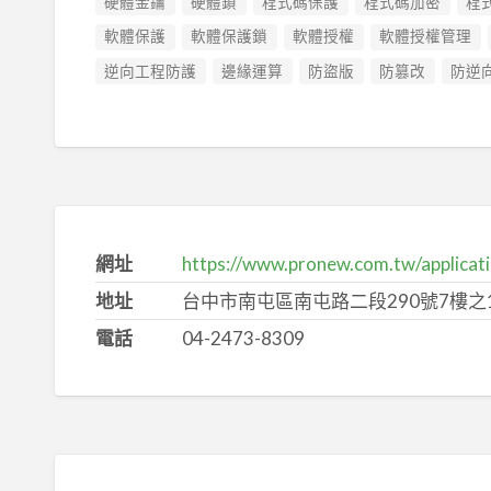
硬體金鑰
硬體鎖
程式碼保護
程式碼加密
程
軟體保護
軟體保護鎖
軟體授權
軟體授權管理
逆向工程防護
邊緣運算
防盜版
防篡改
防逆
網址
https://www.pronew.com.tw/applicati
地址
台中市南屯區南屯路二段290號7樓之
電話
04-2473-8309