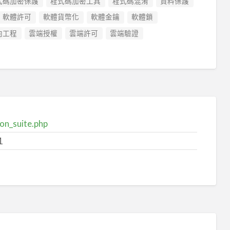
式碼加密保護
程式碼加密工具
程式碼混淆
資料保護
軟體許可
軟體貨幣化
軟體金鑰
軟體鎖
向工程
雲端授權
雲端許可
雲端驗證
on_suite.php
1