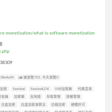
are-monetization/what-is-software-monetization
用
e.php
38309
438e4e34
總瀏覽703 , 今天瀏覽0
碼加密
Sentinel
SentinelLDK
USB加密鎖
代碼混淆
密金鑰
加密鎖
反除錯
存取管理
授權管理
白盒加密
白盒加密演算法
白箱加密
硬體許可