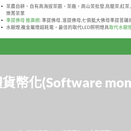
茶農自耕、自有高海拔茶園、茶廠，高山茶批發,烏龍茶,紅茶
樂菁茶業
準提佛母 推廣網
: 準提佛母, 准提佛母,七俱胝大佛母準提菩
水銀燈,複金屬燈超耗電，最佳的取代LED照明燈具
取代水銀
化(Software moneti