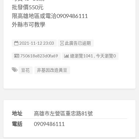
批發價550元
限高雄地區或電洽0909486111
外縣市可教學
2021-11-12 23:03
此廣告已逾期
廣告编號
750618e823d0fa69
總瀏覽1041 , 今天瀏覽0
豆花
非基因改造黃豆
地址
高雄市左營區重忠路81號
電話
0909486111