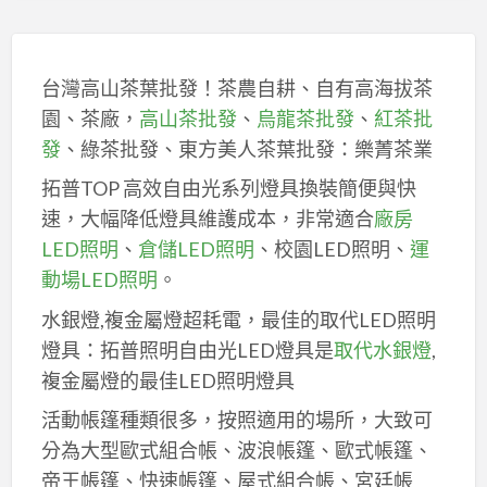
台灣高山茶葉批發！茶農自耕、自有高海拔茶
園、茶廠，
高山茶批發
、
烏龍茶批發
、
紅茶批
發
、綠茶批發、東方美人茶葉批發：樂菁茶業
拓普TOP 高效自由光系列燈具換裝簡便與快
速，大幅降低燈具維護成本，非常適合
廠房
LED照明
、
倉儲LED照明
、校園LED照明、
運
動場LED照明
。
水銀燈,複金屬燈超耗電，最佳的取代LED照明
燈具：拓普照明自由光LED燈具是
取代水銀燈
,
複金屬燈的最佳LED照明燈具
活動帳篷種類很多，按照適用的場所，大致可
分為大型歐式組合帳、波浪帳篷、歐式帳篷、
帝王帳篷、快速帳篷、屋式組合帳、宮廷帳