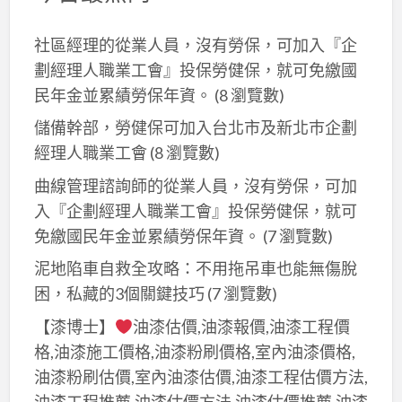
社區經理的從業人員，沒有勞保，可加入『企
劃經理人職業工會』投保勞健保，就可免繳國
民年金並累績勞保年資。
(8 瀏覽數)
儲備幹部，勞健保可加入台北市及新北巿企劃
經理人職業工會
(8 瀏覽數)
曲線管理諮詢師的從業人員，沒有勞保，可加
入『企劃經理人職業工會』投保勞健保，就可
免繳國民年金並累績勞保年資。
(7 瀏覽數)
泥地陷車自救全攻略：不用拖吊車也能無傷脫
困，私藏的3個關鍵技巧
(7 瀏覽數)
【漆博士】
油漆估價,油漆報價,油漆工程價
格,油漆施工價格,油漆粉刷價格,室內油漆價格,
油漆粉刷估價,室內油漆估價,油漆工程估價方法,
油漆工程推薦,油漆估價方法,油漆估價推薦,油漆