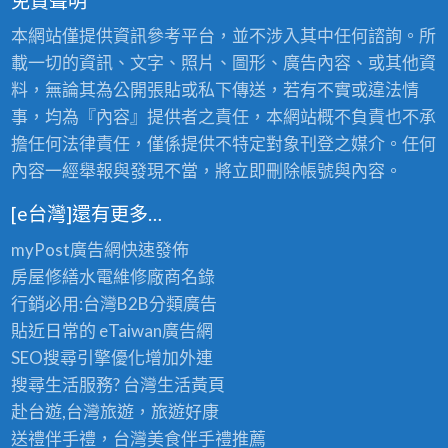
免責聲明
本網站僅提供資訊參考平台，並不涉入其中任何諮詢。所
載一切的資訊、文字、照片、圖形、廣告內容、或其他資
料，無論其為公開張貼或私下傳送，若有不實或違法情
事，均為『內容』提供者之責任，本網站概不負責也不承
擔任何法律責任，僅係提供不特定對象刊登之媒介。任何
內容一經舉報與發現不當，將立即刪除帳號與內容。
[e台灣]還有更多…
myPost廣告網
快速發佈
房屋修繕
水電維修廠商名錄
行銷必用:台灣B2B
分類廣告
貼近日常的
eTaiwan廣告網
SEO搜尋引擎優化
增加外連
搜尋生活服務? 台灣
生活黃頁
赴台遊,台灣旅遊
，旅遊好康
送禮伴手禮，台灣美食
伴手禮
推薦