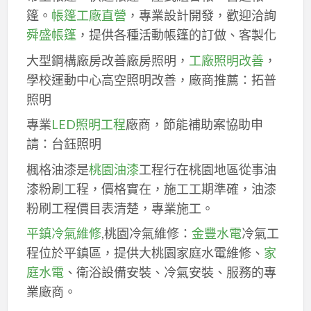
篷。
帳篷工廠直營
，專業設計開發，歡迎洽詢
舜盛帳篷
，提供各種活動帳篷的訂做、客製化
大型鋼構廠房改善廠房照明，
工廠照明改善
，
學校運動中心高空照明改善，廠商推薦：拓普
照明
專業
LED照明工程
廠商，節能補助案協助申
請：台鈺照明
楓格油漆是
桃園油漆
工程行在桃園地區從事油
漆粉刷工程，價格實在，施工工期準確，油漆
粉刷工程價目表清楚，專業施工。
平鎮冷氣維修
,桃園冷氣維修：
金豐水電
冷氣工
程位於平鎮區，提供大桃園家庭水電維修、
家
庭水電
、衛浴設備安裝、冷氣安裝、服務的專
業廠商。