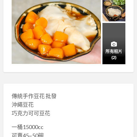
所有相片
(2)
傳統手作豆花 批發
沖繩豆花
巧克力可可豆花
一桶15000cc
可賣45~50碗