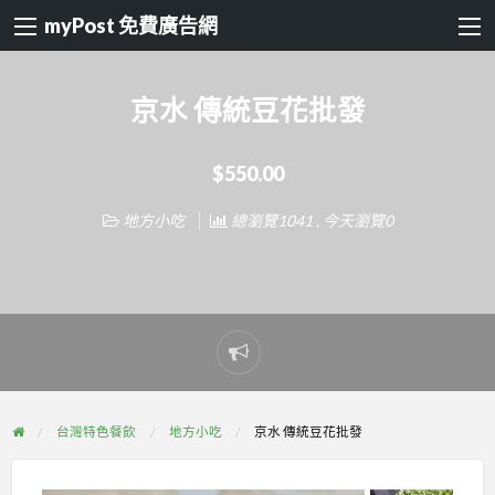
myPost 免費廣告網
京水 傳統豆花批發
$550.00
地方小吃
總瀏覽1041 , 今天瀏覽0
Report
problem
台灣特色餐飲
地方小吃
京水 傳統豆花批發