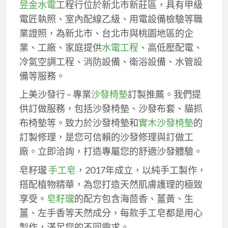
昱金水電
工程行位於新北市新莊區，具有甲級
電匠執照、室內配線乙級、用電設備檢驗等職
業證照，為新北市、台北市與桃園地區的企
業、工廠、家庭提供
水電工程
、高低壓配電、
冷氣空調工程、消防設備、衛浴設備、水管設
備等服務。
上美沙發行 – 專業
沙發椅墊
訂製推薦。我們提
供訂做服務，包括沙發椅墊、沙發布套、貓抓
布椅墊等。致力於沙發椅墊和
實木沙發椅墊
的
訂製修理，是您可信賴的沙發修理與訂做工
廠。立即洽詢，打造專屬您的舒適沙發體驗。
皂籽瓏
手工皂
，2017年成立，以純手工製作，
搭配植物精華，為您打造天然肌膚護理的極致
享受。
皂籽瓏
的配方包含海茴香、薑黃、生
薑、左手香等天然成分，每款手工皂都是用心
製作，滿足您的不同需求。