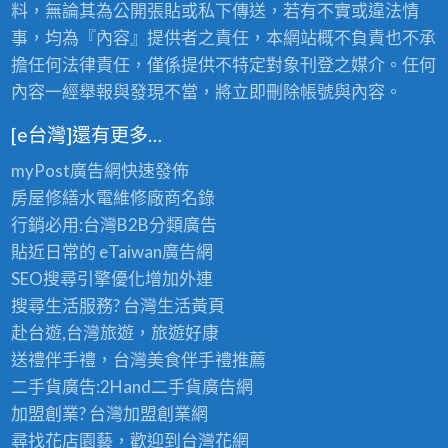
料，無論其為公開張貼或私下傳送，若有不實或違法情
事，均為『內容』提供者之責任，本網站概不負責也不承
擔任何法律責任，僅係提供不特定對象刊登之媒介。任何
內容一經舉報與發現不當，將立即刪除帳號與內容。
[e台灣]還有更多…
myPost廣告網
快速發佈
房屋修繕
水電維修廠商名錄
行銷必用:台灣B2B
分類廣告
貼近日常的
eTaiwan廣告網
SEO搜尋引擎優化
增加外連
搜尋生活服務? 台灣
生活黃頁
赴台遊,台灣旅遊
，旅遊好康
送禮伴手禮，台灣美食
伴手禮
推薦
二手貨廣告:2Hand
二手貨
廣告網
加盟創業? 台灣
加盟創業
網
尋找花店園藝，歡迎到
台灣花網