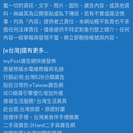
載一切的資訊、文字、照片、圖形、廣告內容、或其他資
料，無論其為公開張貼或私下傳送，若有不實或違法情
事，均為『內容』提供者之責任，本網站概不負責也不承
擔任何法律責任，僅係提供不特定對象刊登之媒介。任何
內容一經舉報與發現不當，將立即刪除帳號與內容。
[e台灣]還有更多…
myPost廣告網
快速發佈
房屋修繕
水電維修廠商名錄
行銷必用:台灣B2B
分類廣告
貼近日常的
eTaiwan廣告網
SEO搜尋引擎優化
增加外連
搜尋生活服務? 台灣
生活黃頁
赴台遊,台灣旅遊
，旅遊好康
送禮伴手禮，台灣美食
伴手禮
推薦
二手貨廣告:2Hand
二手貨
廣告網