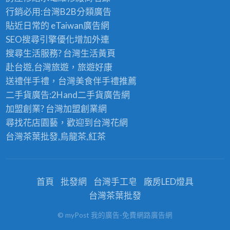
行銷必用:台灣B2B
分類廣告
貼近日常的
eTaiwan廣告網
SEO搜尋引擎優化
增加外連
搜尋生活服務? 台灣
生活黃頁
赴台遊,台灣旅遊
，旅遊好康
送禮伴手禮，台灣美食
伴手禮
推薦
二手貨廣告:2Hand
二手貨
廣告網
加盟創業? 台灣
加盟創業
網
尋找花店園藝，歡迎到
台灣花網
台灣茶葉批發
,烏龍茶,紅茶
首頁
批發網
台灣手工皂
廠房LED燈具
台灣茶葉批發
© myPost 我的廣告-免費網路廣告網