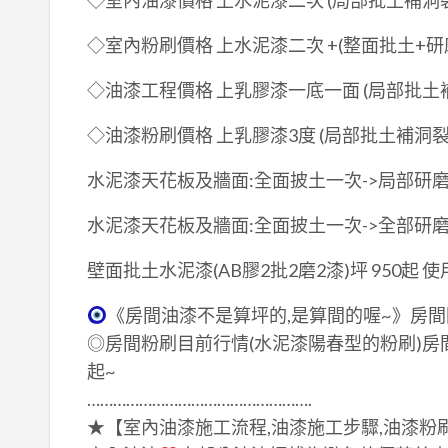
◇室內油漆價格 上水泥漆二次 (局部批土補洞裂縫)
◇室內粉刷價格 上水泥漆二次 +(整面批土+研磨) 
◇油漆工程價格 上乳膠漆一底一面 (局部批土補洞
◇油漆粉刷價格 上乳膠漆3度 (局部批土補洞裂縫
水泥漆天花板及牆面:全面披土一次->局部研磨->
水泥漆天花板及牆面:全面披土一次->全部研磨->
壁面批土水泥漆(AB膠2批2磨2漆)坪 950起
《房間油漆不是算坪的,是算間的喔~》房間
◎房間粉刷目前行情(水泥漆陽春型的粉刷)房間油
起~
…………………………………………….
★【室內油漆施工流程,油漆施工步驟,油漆粉