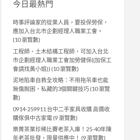
今日最熱門
時事評論家的從業人員，要投保勞保，
應加入台北市企劃經理人職業工會。
(10 瀏覽數)
工程師、土木結構工程師，可加入台北
市企劃經理人職業工會加勞健保((加保工
會請找黃小姐))
(10 瀏覽數)
泥地陷車自救全攻略：不用拖吊車也能
無傷脫困，私藏的3個關鍵技巧
(10 瀏覽
數)
0914-259911 台中二手家具收購 高價收
購傢俱中古家電
(9 瀏覽數)
樂菁茶業珍稀比賽老茶入庫！25-40年陳
年老茶批發，限量供應中！
(9 瀏覽數)