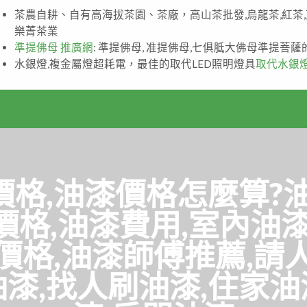
茶農自耕、自有高海拔茶園、茶廠，高山茶批發,烏龍茶,紅茶
樂菁茶業
準提佛母 推廣網
: 準提佛母, 准提佛母,七俱胝大佛母準提菩
水銀燈,複金屬燈超耗電，最佳的取代LED照明燈具
取代水銀
價格,油漆價格怎麼算?
價格,油漆費用,室內油漆
價格,油漆師傅推薦,請
油漆,找人刷油漆,住家油