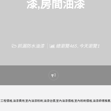
漆,房間油漆
抓漏防水油漆
總瀏覽465 , 今天瀏覽1
Report
problem
工程價格,油漆費用,室內油漆粉刷,油漆估價,室內油漆價格,室內粉刷價格,油漆師傅推薦,