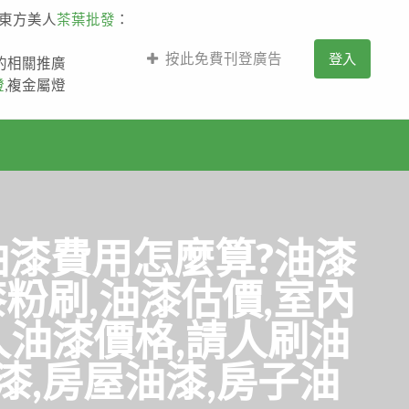
,東方美人
茶葉批發
：
按此免費刊登廣告
登入
薩的相關推廣
燈
,複金屬燈
油漆費用怎麼算?油漆
粉刷,油漆估價,室內
人油漆價格,請人刷油
漆,房屋油漆,房子油