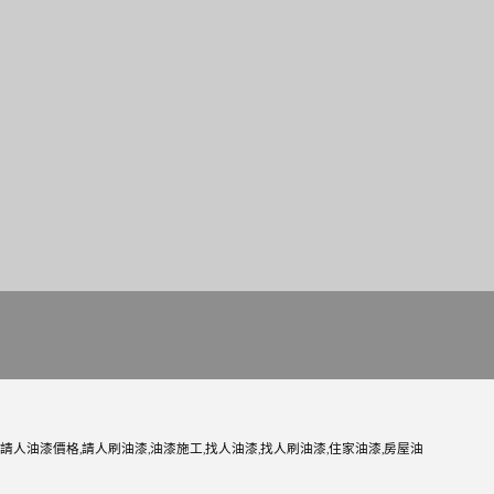
請人油漆價格,請人刷油漆,油漆施工,找人油漆,找人刷油漆,住家油漆,房屋油