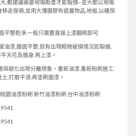
大,都建議需要現場勘查才能報價~並大都以現場
會移走傢俱,並用大薄膜膠布遮蓋物品,地板,以確保
牆面平整乾淨,一般只需要直接上漆翻刷即可
屋油漆,牆面平整,但有出現輕微破損情況如裂縫,
平天花及牆身,再上漆。
層與碳化出現分離現象。重新油漆,重新粉刷施工
土,打磨平滑,再塗刷面漆。
 桃園油漆粉刷 新竹油漆粉刷 台中油漆粉刷
19541
19541