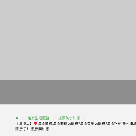
居家生活服務
抓漏防水油漆
【漆博士】
油漆價格,油漆價格怎麼算?油漆費用怎麼算?油漆粉刷價格,油漆
漆,房子油漆,房間油漆