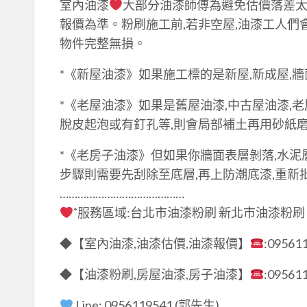
室內油漆
大部分油漆師傅為避免估價落差太
報價為準。粉刷施工前,若非空屋,油漆工人們
物件完整無損。
*《新屋油漆》如果施工標的是新屋,新成屋,
*《老屋油漆》如果是舊屋油漆,中古屋油漆,老
脫皮起泡或有釘孔等,則會局部補土再用砂紙磨
*《老房子油漆》但如果你牆面表層剝落,水泥
步驟則需要先刮除至底層,再上防潮底漆,重新批
……………………………………
˚服務區域:台北市油漆粉刷 新北市油漆粉刷
◆【室內油漆,油漆估價,油漆報價】
:09561
◆【油漆粉刷,房屋油漆,房子油漆】
:09561
Line: 0956119541 (郭先生)