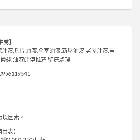
推薦】
宅油漆,房間油漆,全室油漆,新屋油漆,老屋油漆,重
漆價錢,油漆師傅推薦,壁癌處理
:0956119541
環境因素。
價目表】