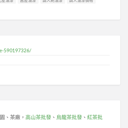
老屋油漆
舊屋油漆
請人刷油漆
請人油漆價格
te-590197326/
園、茶廠，
高山茶批發
、
烏龍茶批發
、
紅茶批