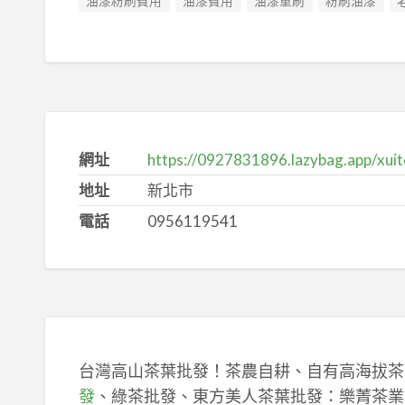
油漆粉刷費用
油漆費用
油漆重刷
粉刷油漆
網址
https://0927831896.lazybag.app/xui
地址
新北市
電話
0956119541
台灣高山茶葉批發！茶農自耕、自有高海拔茶
發
、綠茶批發、東方美人茶葉批發：樂菁茶業