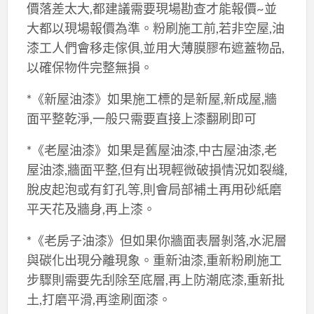
價落差太大,都建議需要現場勘查才能報價~並
大都以現場報價為準。粉刷施工前,若非空屋,油
漆工人們會移走傢俱,並用大薄膜膠布遮蓋物品,
以確保物件完整無損。
*《新屋油漆》如果施工標的是新屋,新成屋,牆
面平整乾淨,一般只需要直接上漆翻刷即可
*《老屋油漆》如果是舊屋油漆,中古屋油漆,老
屋油漆,牆面平整,但有出現輕微破損情況如裂縫,
脫皮起泡或有釘孔等,則會局部補土再用砂紙磨
平天花及牆身,再上漆。
*《老房子油漆》但如果你牆面表層剝落,水泥層
與碳化出現分離現象。重新油漆,重新粉刷施工
步驟則需要先刮除至底層,再上防潮底漆,重新批
土,打磨平滑,再塗刷面漆。