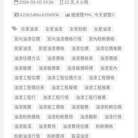
2026-03-03 19:36
22 天, 8 小時
廣告编號
62261dbbc620d906
總瀏覽996 , 今天瀏覽0
住家油漆
全室油漆
全室粉刷
全屋油漆
室內油漆估價
室內油漆價格行情
室內粉刷價格
居家油漆
房屋油漆價格
油漆估價
油漆估價推薦
油漆估價方法
油漆價格
油漆價格表
油漆價錢
油漆報價
油漆報價單
油漆報價師傅
油漆室內
油漆工程估價
油漆工程估價方法
油漆工程價格
油漆工程價目表
油漆工程報價
油漆工程推薦
油漆工程行
油漆工程行情
油漆工程行推薦
油漆推薦
油漆施工價格
油漆服務
油漆粉刷估價
油漆粉刷價格
油漆粉刷費用
油漆翻新
油漆行情
油漆裝潢
油漆費用
油漆費用估價
粉刷價格
粉刷油漆行情
粉刷費用
裝潢油漆