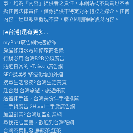
事，均為『內容』提供者之責任，本網站概不負責也不承
擔任何法律責任，僅係提供不特定對象刊登之媒介。任何
內容一經舉報與發現不當，將立即刪除帳號與內容。
[e台灣]還有更多…
myPost廣告網
快速發佈
房屋修繕
水電維修廠商名錄
行銷必用:台灣B2B
分類廣告
貼近日常的
eTaiwan廣告網
SEO搜尋引擎優化
增加外連
搜尋生活服務? 台灣
生活黃頁
赴台遊,台灣旅遊
，旅遊好康
送禮伴手禮，台灣美食
伴手禮
推薦
二手貨廣告:2Hand
二手貨
廣告網
加盟創業? 台灣
加盟創業
網
尋找花店園藝，歡迎到
台灣花網
台灣茶葉批發
,烏龍茶,紅茶