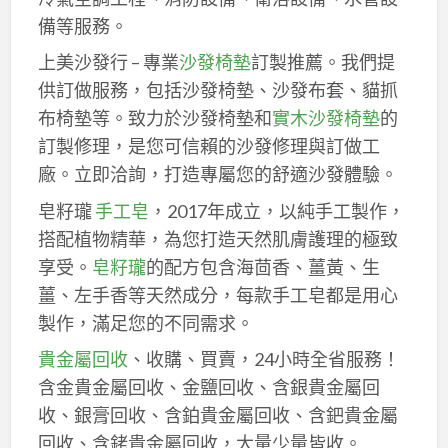
備等服務。
上美沙發行 – 專業
沙發椅墊
訂製推薦。我們提
供訂做服務，包括沙發椅墊、沙發布套、貓抓
布椅墊等。致力於沙發椅墊和
實木沙發椅墊
的
訂製修理，是您可信賴的沙發修理與訂做工
廠。立即洽詢，打造專屬您的舒適沙發體驗。
皂籽瓏
手工皂
，2017年成立，以純手工製作，
搭配植物精華，為您打造天然肌膚護理的極致
享受。
皂籽瓏
的配方包含海茴香、薑黃、生
薑、左手香等天然成分，每款手工皂都是用心
製作，滿足您的不同需求。
貴金屬回收
、收購、買賣，24小時全省服務！
含金貴金屬回收、金鹽回收、含銀貴金屬回
收、銀膏回收、含鉑貴金屬回收、含鈀貴金屬
回收、含銠貴金屬回收，大量少量皆收。