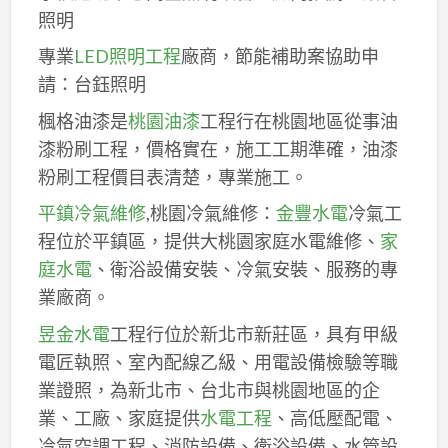
照明
專業
LED照明工程
廠商，節能補助案協助申
請：台鈺照明
楓格油漆是
桃園油漆
工程行在桃園地區從事油
漆粉刷工程，價格實在，施工工期準確，油漆
粉刷工程價目表清楚，專業施工。
平鎮冷氣維修
,桃園冷氣維修：
金豐水電
冷氣工
程位於平鎮區，提供大桃園家庭水電維修、
家
庭水電
、衛浴設備安裝、冷氣安裝、服務的專
業廠商。
昱金水電
工程行位於新北市新莊區，具有甲級
電匠執照、室內配線乙級、用電設備檢驗等職
業證照，為新北市、台北市與桃園地區的企
業、工廠、家庭提供
水電工程
、高低壓配電、
冷氣空調工程、消防設備、衛浴設備、水管設