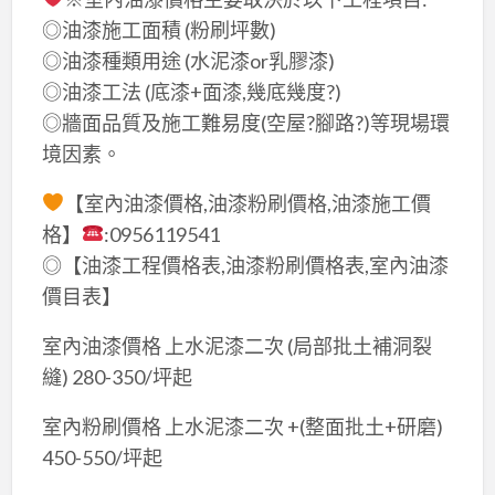
◎油漆施工面積 (粉刷坪數)
◎油漆種類用途 (水泥漆or乳膠漆)
◎油漆工法 (底漆+面漆,幾底幾度?)
◎牆面品質及施工難易度(空屋?腳路?)等現場環
境因素。
【室內油漆價格,油漆粉刷價格,油漆施工價
格】
:0956119541
◎【油漆工程價格表,油漆粉刷價格表,室內油漆
價目表】
室內油漆價格 上水泥漆二次 (局部批土補洞裂
縫) 280-350/坪起
室內粉刷價格 上水泥漆二次 +(整面批土+研磨)
450-550/坪起