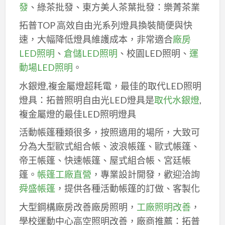
發
、綠茶批發、東方美人茶葉批發：樂菁茶業
拓普TOP 高效自由光系列燈具換裝簡便與快
速，大幅降低燈具維護成本，非常適合
廠房
LED照明
、
倉儲LED照明
、校園LED照明、
運
動場LED照明
。
水銀燈,複金屬燈超耗電，最佳的取代LED照明
燈具：拓普照明自由光LED燈具是
取代水銀燈
,
複金屬燈的最佳LED照明燈具
活動帳篷種類很多，按照適用的場所，大致可
分為大型歐式組合帳、波浪帳篷、歐式帳篷、
帝王帳篷、快速帳篷、屋式組合帳、宮廷帳
篷。
帳篷工廠直營
，專業設計開發，歡迎洽詢
舜盛帳篷
，提供各種活動帳篷的訂做、客製化
大型鋼構廠房改善廠房照明，
工廠照明改善
，
學校運動中心高空照明改善，廠商推薦：拓普