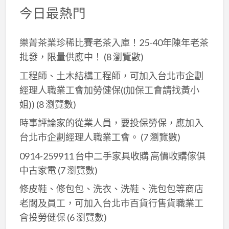
今日最熱門
樂菁茶業珍稀比賽老茶入庫！25-40年陳年老茶
批發，限量供應中！
(8 瀏覽數)
工程師、土木結構工程師，可加入台北市企劃
經理人職業工會加勞健保((加保工會請找黃小
姐))
(8 瀏覽數)
時事評論家的從業人員，要投保勞保，應加入
台北市企劃經理人職業工會。
(7 瀏覽數)
0914-259911 台中二手家具收購 高價收購傢俱
中古家電
(7 瀏覽數)
修皮鞋、修包包、洗衣、洗鞋、洗包包等商店
老闆及員工，可加入台北巿百貨行售貨職業工
會投勞健保
(6 瀏覽數)