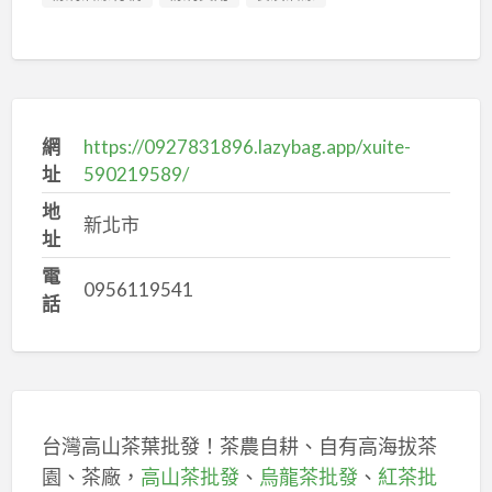
網
https://0927831896.lazybag.app/xuite-
址
590219589/
地
新北市
址
電
0956119541
話
台灣高山茶葉批發！茶農自耕、自有高海拔茶
園、茶廠，
高山茶批發
、
烏龍茶批發
、
紅茶批