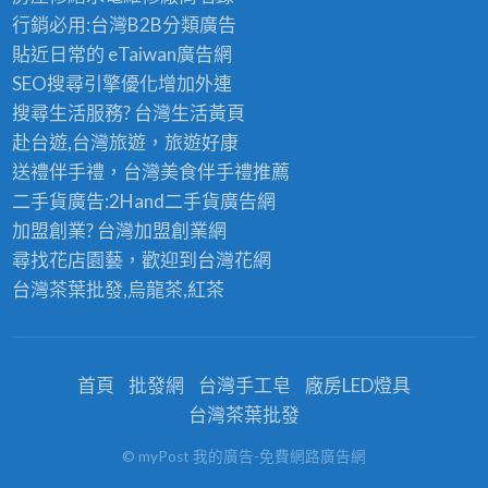
行銷必用:台灣B2B
分類廣告
貼近日常的
eTaiwan廣告網
SEO搜尋引擎優化
增加外連
搜尋生活服務? 台灣
生活黃頁
赴台遊,台灣旅遊
，旅遊好康
送禮伴手禮，台灣美食
伴手禮
推薦
二手貨廣告:2Hand
二手貨
廣告網
加盟創業? 台灣
加盟創業
網
尋找花店園藝，歡迎到
台灣花網
台灣茶葉批發
,烏龍茶,紅茶
首頁
批發網
台灣手工皂
廠房LED燈具
台灣茶葉批發
© myPost 我的廣告-免費網路廣告網