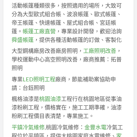
活動帳篷種類很多，按照適用的場所，大致可
分為大型歐式組合帳、波浪帳篷、歐式帳篷、
帝王帳篷、快速帳篷、屋式組合帳、宮廷帳
篷。
帳篷工廠直營
，專業設計開發，歡迎洽詢
舜盛帳篷
，提供各種活動帳篷的訂做、客製化
大型鋼構廠房改善廠房照明，
工廠照明改善
，
學校運動中心高空照明改善，廠商推薦：拓普
照明
專業
LED照明工程
廠商，節能補助案協助申
請：台鈺照明
楓格油漆是
桃園油漆
工程行在桃園地區從事油
漆粉刷工程，價格實在，施工工期準確，油漆
粉刷工程價目表清楚，專業施工。
平鎮冷氣維修
,桃園冷氣維修：
金豐水電
冷氣工
程位於平鎮區，提供大桃園家庭水電維修、
家