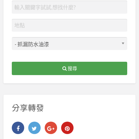
搜尋
分享轉發