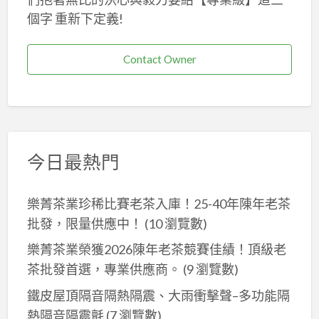
個字 重新下定義!
Contact Owner
今日最熱門
樂菁茶業珍稀比賽老茶入庫！25-40年陳年老茶
批發，限量供應中！
(10 瀏覽數)
樂菁茶業榮獲2026陳年老茶競賽佳績！頂級老
茶批發首選，專業供應商。
(9 瀏覽數)
鐵皮屋頂隔音隔熱隔震、大雨衝擊聲–多功能隔
熱隔音隔震氈
(7 瀏覽數)