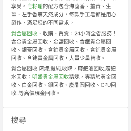
享受。
皂籽瓏
的配方包含海茴香、薑黃、生
薑、左手香等天然成分，每款手工皂都是用心
製作，滿足您的不同需求。
貴金屬回收
、收購、買賣，24小時全省服務！
含金貴金屬回收、金鹽回收、含銀貴金屬回
收、銀膏回收、含鉑貴金屬回收、含鈀貴金屬
回收、含銠貴金屬回收，大量少量皆收。
貴金屬回收,精煉,提純,收購，廢鈀液回收,廢鈀
水回收：
明盛貴金屬回收
精煉，專精於黃金回
收、白金回收、銀回收、廢晶圓回收、CPU回
收..等高價現金回收。
搜尋