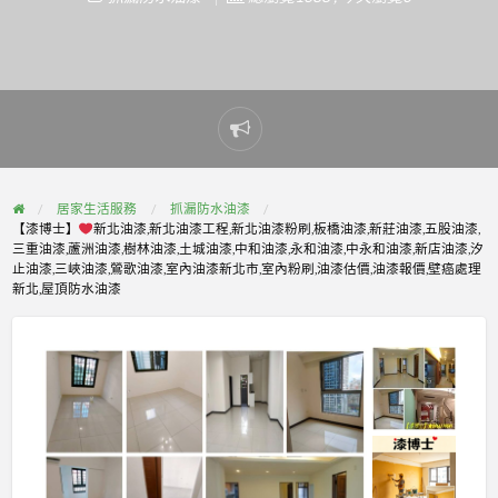
Report
problem
居家生活服務
抓漏防水油漆
【漆博士】
新北油漆,新北油漆工程,新北油漆粉刷,板橋油漆,新莊油漆,五股油漆,
三重油漆,蘆洲油漆,樹林油漆,土城油漆,中和油漆,永和油漆,中永和油漆,新店油漆,汐
止油漆,三峽油漆,鶯歌油漆,室內油漆新北市,室內粉刷,油漆估價,油漆報價,壁癌處理
新北,屋頂防水油漆