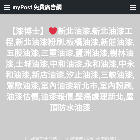
myPost 免費廣告網
【漆博士】
新北油漆,新北油漆工
程,新北油漆粉刷,板橋油漆,新莊油漆,
五股油漆,三重油漆,蘆洲油漆,樹林油
漆,土城油漆,中和油漆,永和油漆,中永
和油漆,新店油漆,汐止油漆,三峽油漆,
鶯歌油漆,室內油漆新北市,室內粉刷,
油漆估價,油漆報價,壁癌處理新北,屋
頂防水油漆
抓漏防水油漆
總瀏覽1688 , 今天瀏覽0