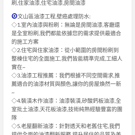
刷,住家油漆,住宅油漆,房間油漆
文山區油漆工程,壁癌處理防水:
◇1.室內油漆與粉刷：無論是房間油漆,客廳還
是全室粉刷,我們都能依據您的需求提供最適合
的施工方案
◇2.住宅與住家油漆：從小範圍的房間粉刷到
整棟住宅的全面施工,我們皆能精準完成,工細人
實在~
◇3.油漆工程推薦：我們根據不同空間需求,推
薦適合的油漆材質與顏色,讓你的房屋煥然一新
~
◇4.裝潢木作油漆：油漆裝潢,矽酸鈣板油漆,全
室批土油漆,天花板油漆,技術純熟經驗豐富的團
隊
◇5.老屋翻新油漆：針對透天和老舊住宅,我們
提供全面的油漆翻新服務,提升居住的品質及美