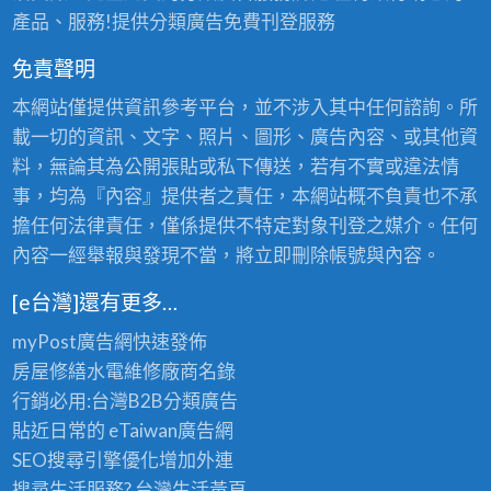
產品、服務!提供分類廣告免費刊登服務
免責聲明
本網站僅提供資訊參考平台，並不涉入其中任何諮詢。所
載一切的資訊、文字、照片、圖形、廣告內容、或其他資
料，無論其為公開張貼或私下傳送，若有不實或違法情
事，均為『內容』提供者之責任，本網站概不負責也不承
擔任何法律責任，僅係提供不特定對象刊登之媒介。任何
內容一經舉報與發現不當，將立即刪除帳號與內容。
[e台灣]還有更多…
myPost廣告網
快速發佈
房屋修繕
水電維修廠商名錄
行銷必用:台灣B2B
分類廣告
貼近日常的
eTaiwan廣告網
SEO搜尋引擎優化
增加外連
搜尋生活服務? 台灣
生活黃頁