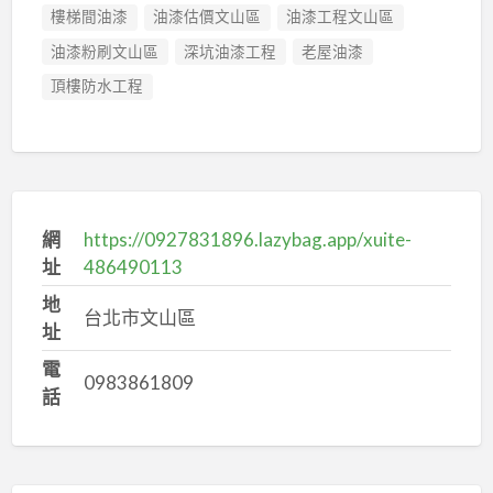
樓梯間油漆
油漆估價文山區
油漆工程文山區
油漆粉刷文山區
深坑油漆工程
老屋油漆
頂樓防水工程
網
https://0927831896.lazybag.app/xuite-
址
486490113
地
台北市文山區
址
電
0983861809
話