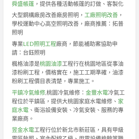
舜盛帳篷
，提供各種活動帳篷的訂做、客製化
大型鋼構廠房改善廠房照明，
工廠照明改善
，
學校運動中心高空照明改善，廠商推薦：拓普
照明
專業
LED照明工程
廠商，節能補助案協助申
請：台鈺照明
楓格油漆是
桃園油漆
工程行在桃園地區從事油
漆粉刷工程，價格實在，施工工期準確，油漆
粉刷工程價目表清楚，專業施工。
平鎮冷氣維修
,桃園冷氣維修：
金豐水電
冷氣工
程位於平鎮區，提供大桃園家庭水電維修、
家
庭水電
、衛浴設備安裝、冷氣安裝、服務的專
業廠商。
昱金水電
工程行位於新北市新莊區，具有甲級
電匠執照、室內配線乙級、用電設備檢驗等職