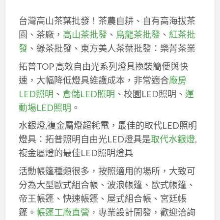
台灣高山茶葉批發！茶農自耕、自有高海拔茶
園、茶廠，
高山茶批發
、
烏龍茶批發
、
紅茶批
發
、綠茶批發、東方美人茶葉批發：樂菁茶業
拓普TOP 高效自由光系列燈具換裝簡便與快
速，大幅降低燈具維護成本，非常適合
廠房
LED照明
、
倉儲LED照明
、校園LED照明、
運
動場LED照明
。
水銀燈,複金屬燈超耗電，最佳的取代LED照明
燈具：拓普照明自由光LED燈具是
取代水銀燈
,
複金屬燈的最佳LED照明燈具
活動帳篷種類很多，按照適用的場所，大致可
分為大型歐式組合帳、波浪帳篷、歐式帳篷、
帝王帳篷、快速帳篷、屋式組合帳、宮廷帳
篷。
帳篷工廠直營
，專業設計開發，歡迎洽詢