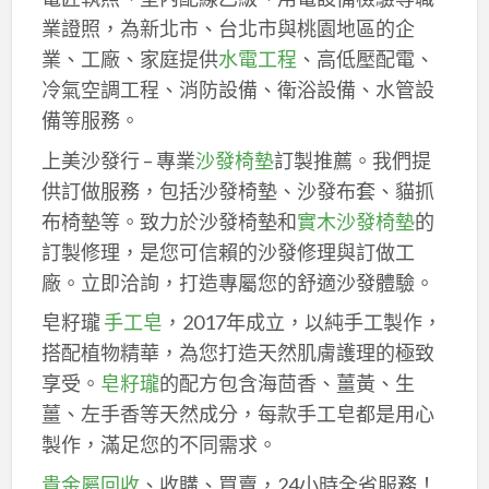
業證照，為新北市、台北市與桃園地區的企
業、工廠、家庭提供
水電工程
、高低壓配電、
冷氣空調工程、消防設備、衛浴設備、水管設
備等服務。
上美沙發行 – 專業
沙發椅墊
訂製推薦。我們提
供訂做服務，包括沙發椅墊、沙發布套、貓抓
布椅墊等。致力於沙發椅墊和
實木沙發椅墊
的
訂製修理，是您可信賴的沙發修理與訂做工
廠。立即洽詢，打造專屬您的舒適沙發體驗。
皂籽瓏
手工皂
，2017年成立，以純手工製作，
搭配植物精華，為您打造天然肌膚護理的極致
享受。
皂籽瓏
的配方包含海茴香、薑黃、生
薑、左手香等天然成分，每款手工皂都是用心
製作，滿足您的不同需求。
貴金屬回收
、收購、買賣，24小時全省服務！