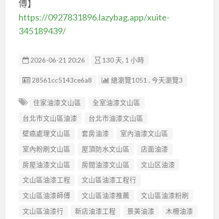
傅】
https://0927831896.lazybag.app/xuite-
345189439/
2026-06-21 20:26
130 天, 1 小時
廣告编號
28561cc5143ce6a8
總瀏覽1051 , 今天瀏覽3
住家油漆文山區
全室油漆文山區
台北市文山區油漆
台北市油漆文山區
壁癌處理文山區
套房油漆
室內油漆文山區
室內粉刷文山區
屋頂防水文山區
店面油漆
房屋油漆文山區
房間油漆文山區
文山区油漆
文山區油漆工程
文山區油漆工程行
文山區油漆師傅
文山區油漆推薦
文山區油漆粉刷
文山區油漆行
新店油漆工程
景美油漆
木柵油漆