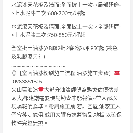
水泥漆天花板及牆面:全面披土一次->局部研磨-
>上水泥漆二次:600-700元/坪起
水泥漆天花板及牆面:全面披土一次->全部研磨-
>上水泥漆二次:750-850元/坪起
全室批土油漆(AB膠2批2磨2漆)坪 950起 (跳色
及乳膠漆另計)
……………………………………
◎【室內油漆粉刷施工流程,油漆施工步驟】
:0983861809
文山區油漆
大部分油漆師傅為避免估價落差
太大,都建議需要現場勘查才能報價~並大都以
現場報價為準。粉刷施工前,若非空屋,油漆工人
們會移走傢俱,並用大膠布遮蓋物品,地板,以確保
物件完整無損。