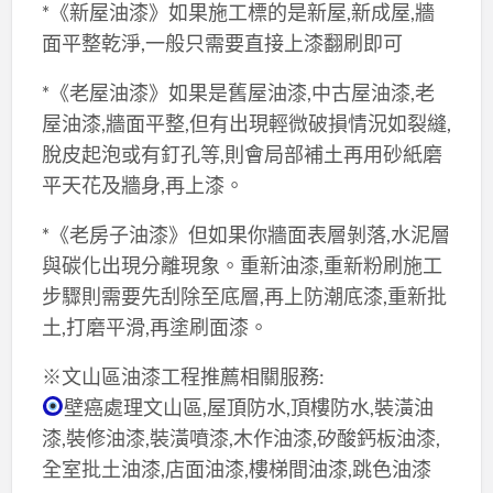
*《新屋油漆》如果施工標的是新屋,新成屋,牆
面平整乾淨,一般只需要直接上漆翻刷即可
*《老屋油漆》如果是舊屋油漆,中古屋油漆,老
屋油漆,牆面平整,但有出現輕微破損情況如裂縫,
脫皮起泡或有釘孔等,則會局部補土再用砂紙磨
平天花及牆身,再上漆。
*《老房子油漆》但如果你牆面表層剝落,水泥層
與碳化出現分離現象。重新油漆,重新粉刷施工
步驟則需要先刮除至底層,再上防潮底漆,重新批
土,打磨平滑,再塗刷面漆。
※文山區油漆工程推薦相關服務:
壁癌處理文山區,屋頂防水,頂樓防水,裝潢油
漆,裝修油漆,裝潢噴漆,木作油漆,矽酸鈣板油漆,
全室批土油漆,店面油漆,樓梯間油漆,跳色油漆