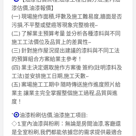
漆估價,油漆報價】
(一) 現場施作面積,坪數及施工難易度,牆面是否
污損,不平整或壁癌等現象完整檢視~
(二) 了解業主預算考量 並分析各種漆料與不同
施工工法價位及品質上的差異性~
(三) 針對施作屋況提出建議的漆料與不同工法
的預算組合方案給業主參考！
(四) 業主決定選取施作方案後 簽約(註明漆料及
工法)並安排施工日期,施工天數~
(五) 案場施工工期中 隨時傳送施作進度照片給
業主 讓業主完全掌握整個施工過程,品質與進
度！
˚
油漆粉刷估價,油漆施工項目:
◇1.室內油漆與粉刷：無論是房間油漆,客廳還
是全室粉刷,我們都能依據您的需求提供最適合