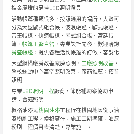
複金屬燈的最佳LED照明燈具
活動帳篷種類很多，按照適用的場所，大致可
分為大型歐式組合帳、波浪帳篷、歐式帳篷、
帝王帳篷、快速帳篷、屋式組合帳、宮廷帳
篷。
帳篷工廠直營
，專業設計開發，歡迎洽詢
舜盛帳篷
，提供各種活動帳篷的訂做、客製化
大型鋼構廠房改善廠房照明，
工廠照明改善
，
學校運動中心高空照明改善，廠商推薦：拓普
照明
專業
LED照明工程
廠商，節能補助案協助申
請：台鈺照明
楓格油漆是
桃園油漆
工程行在桃園地區從事油
漆粉刷工程，價格實在，施工工期準確，油漆
粉刷工程價目表清楚，專業施工。