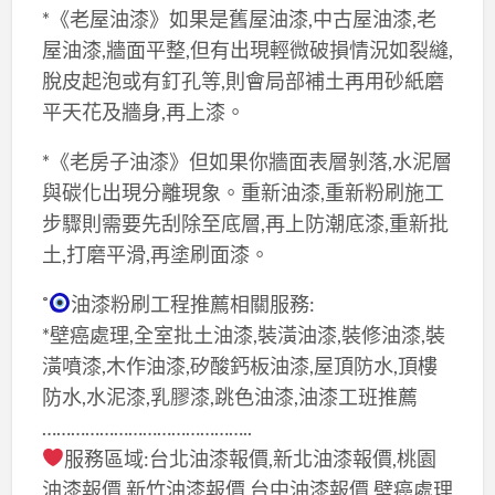
*《老屋油漆》如果是舊屋油漆,中古屋油漆,老
屋油漆,牆面平整,但有出現輕微破損情況如裂縫,
脫皮起泡或有釘孔等,則會局部補土再用砂紙磨
平天花及牆身,再上漆。
*《老房子油漆》但如果你牆面表層剝落,水泥層
與碳化出現分離現象。重新油漆,重新粉刷施工
步驟則需要先刮除至底層,再上防潮底漆,重新批
土,打磨平滑,再塗刷面漆。
˚
油漆粉刷工程推薦相關服務:
*壁癌處理,全室批土油漆,裝潢油漆,裝修油漆,裝
潢噴漆,木作油漆,矽酸鈣板油漆,屋頂防水,頂樓
防水,水泥漆,乳膠漆,跳色油漆,油漆工班推薦
……………………………………..
服務區域:台北油漆報價,新北油漆報價,桃園
油漆報價,新竹油漆報價,台中油漆報價,壁癌處理