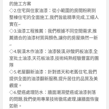
的施工方案
◇2.住宅與住家油漆：從小範圍的房間粉刷到
整棟住宅的全面施工,我們皆能精準完成,工細人
實在~
◇3.油漆工程推薦：我們根據不同空間需求,推
薦適合的油漆材質與顏色,讓你的房屋煥然一新
~
◇4.裝潢木作油漆：油漆裝潢,矽酸鈣板油漆,全
室批土油漆,天花板油漆,技術純熟經驗豐富的團
隊
◇5.老屋翻新油漆：針對透天和老舊住宅,我們
提供全面的油漆翻新服務,提升居住的品質及美
觀度。
◇6.壁癌處理防水：牆面潮濕壁癌或油漆剝落
的問題,我們使用專業技術徹底處理,讓牆面恢復
如新。