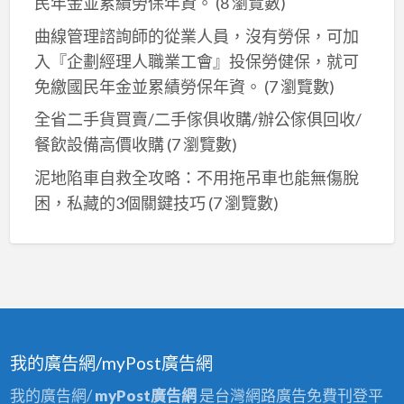
民年金並累績勞保年資。
(8 瀏覽數)
曲線管理諮詢師的從業人員，沒有勞保，可加
入『企劃經理人職業工會』投保勞健保，就可
免繳國民年金並累績勞保年資。
(7 瀏覽數)
全省二手貨買賣/二手傢俱收購/辦公傢俱回收/
餐飲設備高價收購
(7 瀏覽數)
泥地陷車自救全攻略：不用拖吊車也能無傷脫
困，私藏的3個關鍵技巧
(7 瀏覽數)
我的廣告網/myPost廣告網
我的廣告網/
myPost廣告網
是台灣網路廣告免費刊登平