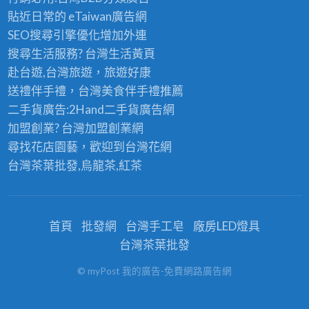
貼近日常的
eTaiwan廣告網
SEO搜尋引擎優化
增加外連
搜尋生活服務? 台灣
生活黃頁
赴台遊,台灣旅遊
，旅遊好康
送禮伴手禮，台灣美食
伴手禮
推薦
二手貨廣告:2Hand
二手貨
廣告網
加盟創業? 台灣
加盟創業
網
尋找花店園藝，歡迎到
台灣花網
台灣茶葉批發
,烏龍茶,紅茶
首頁
批發網
台灣手工皂
廠房LED燈具
台灣茶葉批發
© myPost 我的廣告-免費網路廣告網