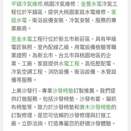
平鎮冷氣維修
,桃園冷氣維修：
金豐水電
冷氣工
程位於平鎮區，提供大桃園家庭水電維修、
家
庭水電
、衛浴設備安裝、冷氣安裝、服務的專
業廠商。
昱金水電
工程行位於新北市新莊區，具有甲級
電匠執照、室內配線乙級、用電設備檢驗等職
業證照，為新北市、台北市與桃園地區的企
業、工廠、家庭提供
水電工程
、高低壓配電、
冷氣空調工程、消防設備、衛浴設備、水管設
備等服務。
上美沙發行 – 專業
沙發椅墊
訂製推薦。我們提
供訂做服務，包括沙發椅墊、沙發布套、貓抓
布椅墊等。致力於沙發椅墊和
實木沙發椅墊
的
訂製修理，是您可信賴的沙發修理與訂做工
廠。立即洽詢，打造專屬您的舒適沙發體驗。