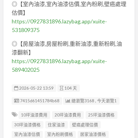
◎【室內油漆,室內油漆估價,室內粉刷,壁癌處理
估價】
https://0927831896.lazybag.app/xuite-
531809375
◎【房屋油漆,房屋粉刷,重新油漆,重新粉刷,油
漆翻新】
https://0927831896.lazybag.app/xuite-
589402025
2026-05-22 13:59
104 天
廣告编號
7415d61451784b68
總瀏覽3168 , 今天瀏覽1
10坪油漆費用
20坪油漆費用
25坪油漆價格
30坪油漆價格
住家油漆
壁癌處理估價
室內油漆估價
室內粉刷價格
居家油漆價格