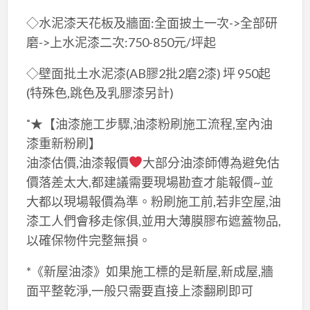
◇水泥漆天花板及牆面:全面披土一次->全部研
磨->上水泥漆二次:750-850元/坪起
◇壁面批土水泥漆(AB膠2批2磨2漆) 坪 950起
(特殊色,跳色及乳膠漆另計)
˚★【油漆施工步驟,油漆粉刷施工流程,室內油
漆重新粉刷】
油漆估價,油漆報價
大部分油漆師傅為避免估
價落差太大,都建議需要現場勘查才能報價~並
大都以現場報價為準。粉刷施工前,若非空屋,油
漆工人們會移走傢俱,並用大薄膜膠布遮蓋物品,
以確保物件完整無損。
*《新屋油漆》如果施工標的是新屋,新成屋,牆
面平整乾淨,一般只需要直接上漆翻刷即可