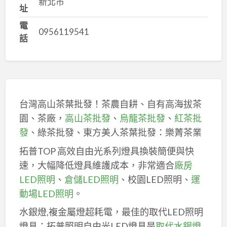
新北市
址
電
0956119541
話
台灣高山茶葉批發！茶農自耕、自有高海拔茶
園、茶廠，
高山茶批發
、
烏龍茶批發
、
紅茶批
發
、綠茶批發、東方美人茶葉批發：樂菁茶業
拓普TOP 高效自由光系列燈具換裝簡便與快
速，大幅降低燈具維護成本，非常適合
廠房
LED照明
、
倉儲LED照明
、校園LED照明、
運
動場LED照明
。
水銀燈,複金屬燈超耗電，最佳的取代LED照明
燈具：拓普照明自由光LED燈具是
取代水銀燈
,