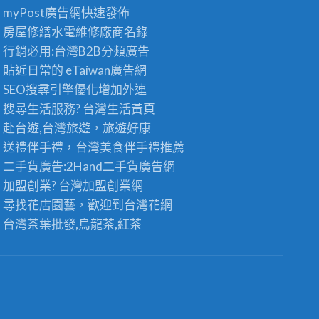
myPost廣告網
快速發佈
房屋修繕
水電維修廠商名錄
行銷必用:台灣B2B
分類廣告
貼近日常的
eTaiwan廣告網
SEO搜尋引擎優化
增加外連
搜尋生活服務? 台灣
生活黃頁
赴台遊,台灣旅遊
，旅遊好康
送禮伴手禮，台灣美食
伴手禮
推薦
二手貨廣告:2Hand
二手貨
廣告網
加盟創業? 台灣
加盟創業
網
尋找花店園藝，歡迎到
台灣花網
台灣茶葉批發
,烏龍茶,紅茶