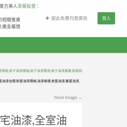
,東方美人
茶葉批發
：
按此免費刊登廣告
登入
薩的相關推廣
燈
,複金屬燈
油漆價格,房子油漆價格,房子油漆費用,房子油漆推薦,房屋粉
屋油漆估價,新屋油漆價格,油漆面積,老屋油漆,舊屋油漆,
Next Image →
住宅油漆,全室油