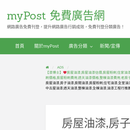
myPost 免費廣告網
網路廣告免費刊登，提升網路廣告行銷成效，免費刊登分類廣告！
首頁
關於myPost
廣告分類
新聞/宣傳
ADS
【漆博士】
房屋油漆,房屋油漆估價,房屋粉刷,住家油漆
刷價格,房屋粉刷費用,透天油漆價格,整棟油漆費用,老房
房屋油漆,房子油漆,房間油漆,房屋粉刷,住宅油漆,全室油
中古屋油漆,透天油漆,整棟油漆,全棟油漆,油漆工程行推
房屋油漆,房子