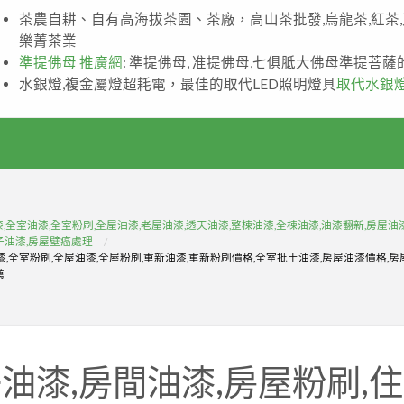
茶農自耕、自有高海拔茶園、茶廠，高山茶批發,烏龍茶,紅茶
樂菁茶業
準提佛母 推廣網
: 準提佛母, 准提佛母,七俱胝大佛母準提菩
水銀燈,複金屬燈超耗電，最佳的取代LED照明燈具
取代水銀
,全室油漆,全室粉刷,全屋油漆,老屋油漆,透天油漆,整棟油漆,全棟油漆,油漆翻新,房屋
子油漆,房屋壁癌處理
漆,全室粉刷,全屋油漆,全屋粉刷,重新油漆,重新粉刷價格,全室批土油漆,房屋油漆價格,房
薦
油漆,房間油漆,房屋粉刷,