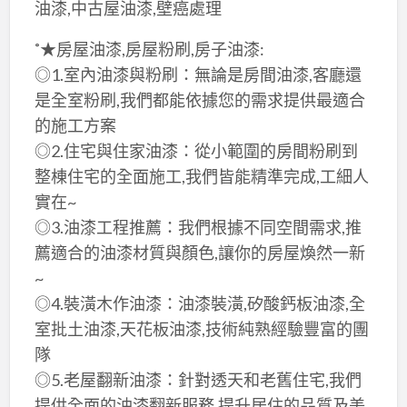
油漆,中古屋油漆,壁癌處理
˚★房屋油漆,房屋粉刷,房子油漆:
◎1.室內油漆與粉刷：無論是房間油漆,客廳還
是全室粉刷,我們都能依據您的需求提供最適合
的施工方案
◎2.住宅與住家油漆：從小範圍的房間粉刷到
整棟住宅的全面施工,我們皆能精準完成,工細人
實在~
◎3.油漆工程推薦：我們根據不同空間需求,推
薦適合的油漆材質與顏色,讓你的房屋煥然一新
~
◎4.裝潢木作油漆：油漆裝潢,矽酸鈣板油漆,全
室批土油漆,天花板油漆,技術純熟經驗豐富的團
隊
◎5.老屋翻新油漆：針對透天和老舊住宅,我們
提供全面的油漆翻新服務,提升居住的品質及美