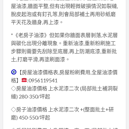
屋油漆,牆面平整,但有出現輕微破損情況如裂縫,
脫皮起泡或有釘孔等,則會局部補土再用砂紙磨
平天花及牆身,再上漆。
*《老房子油漆》但如果你牆面表層剝落,水泥層
與碳化出現分離現象。重新油漆,重新粉刷施工
步驟則需要先刮除至底層,再上防潮底漆,重新批
土,打磨平滑,再塗刷面漆。
【房屋油漆價格表,房屋粉刷費用,全屋油漆價
格】
:0956119541
◇房屋油漆價格 上水泥漆二次 (局部批土補洞裂
縫) 280-350/坪起
◇房子油漆價格 上水泥漆二次 +(整面批土+研
磨) 450-550/坪起