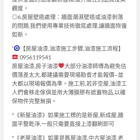
觀度。
◎6.房屋壁癌處理：牆面潮濕壁癌或油漆剝落
的問題,我們使用專業技術徹底處理,讓牆面恢復
如新。
˚
【房屋油漆,油漆施工步驟,油漆施工流程】
:0956119541
房屋油漆,房子油漆
大部分油漆師傅為避免估
價落差太大,都建議需要現場勘查才能報價~並
大都以現場報價為準。施工前,若非空屋,油漆工
人們會移走傢俱並用大薄膜膠布遮蓋物品,以確
保物件完整無損。
*《新屋油漆》如果施工標的是新屋,新成屋,牆
面平整乾淨,一般只需要直接上漆翻刷即可
*《老屋油漆》如果是舊屋油漆,中古屋油漆,老