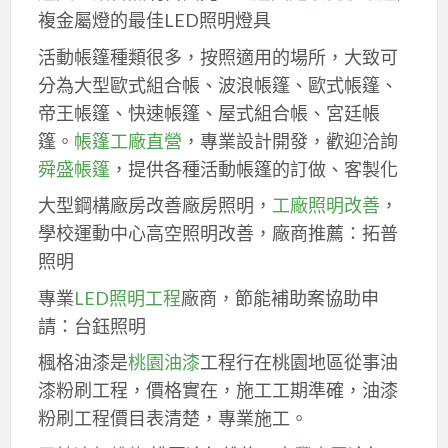
複金屬燈的最佳LED照明燈具
活動帳篷種類很多，按照適用的場所，大致可
分為大型歐式組合帳、波浪帳篷、歐式帳篷、
帝王帳篷、快速帳篷、屋式組合帳、宮廷帳
篷。
帳篷工廠直營
，專業設計開發，歡迎洽詢
舜盛帳篷
，提供各種活動帳篷的訂做、客製化
大型鋼構廠房改善廠房照明，
工廠照明改善
，
學校運動中心高空照明改善，廠商推薦：拓普
照明
專業
LED照明工程
廠商，節能補助案協助申
請：台鈺照明
楓格油漆是
桃園油漆
工程行在桃園地區從事油
漆粉刷工程，價格實在，施工工期準確，油漆
粉刷工程價目表清楚，專業施工。