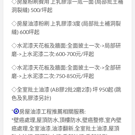
◇房屋粉刷費用 上乳膠漆一底一面 (局部批土補
洞裂縫) 500/坪起
◇房屋油漆粉刷 上乳膠漆3度 (局部批土補洞裂
縫) 600坪起
◇水泥漆天花板及牆面:全面披土一次->局部研
磨->上水泥漆二次:600-700元/坪起
◇水泥漆天花板及牆面:全面披土一次->全部研
磨->上水泥漆二次:750-850元/坪起
◇全室批土油漆 (AB膠2批2磨2漆) 坪 950起 (跳
色及乳膠漆另計)
˚
房屋油漆工程推薦相關服務:
*壁癌處理,屋頂防水,頂樓防水,壁癌整修,室內壁
癌處理,全室油漆,油漆翻新,全室批土油漆,屋頂