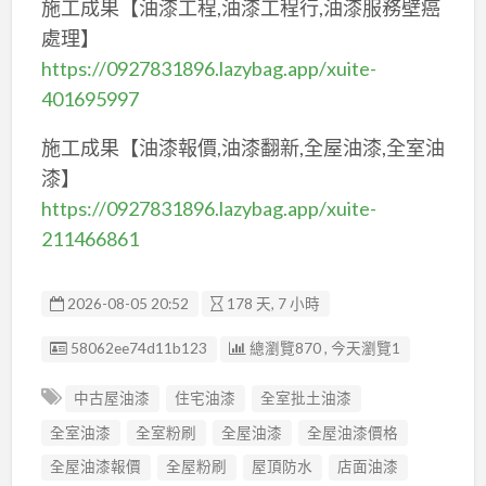
施工成果【油漆工程,油漆工程行,油漆服務壁癌
處理】
https://0927831896.lazybag.app/xuite-
401695997
施工成果【油漆報價,油漆翻新,全屋油漆,全室油
漆】
https://0927831896.lazybag.app/xuite-
211466861
2026-08-05 20:52
178 天, 7 小時
廣告编號
58062ee74d11b123
總瀏覽870 , 今天瀏覽1
中古屋油漆
住宅油漆
全室批土油漆
全室油漆
全室粉刷
全屋油漆
全屋油漆價格
全屋油漆報價
全屋粉刷
屋頂防水
店面油漆