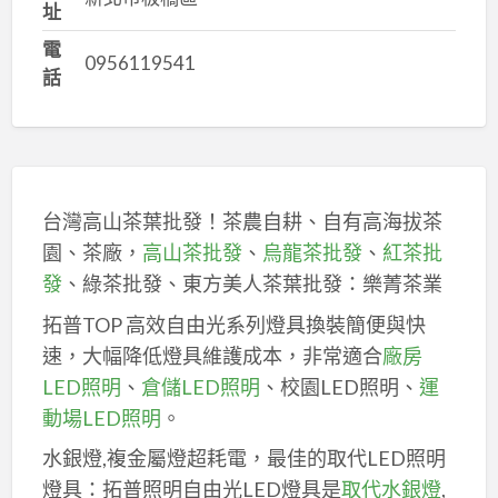
址
電
0956119541
話
台灣高山茶葉批發！茶農自耕、自有高海拔茶
園、茶廠，
高山茶批發
、
烏龍茶批發
、
紅茶批
發
、綠茶批發、東方美人茶葉批發：樂菁茶業
拓普TOP 高效自由光系列燈具換裝簡便與快
速，大幅降低燈具維護成本，非常適合
廠房
LED照明
、
倉儲LED照明
、校園LED照明、
運
動場LED照明
。
水銀燈,複金屬燈超耗電，最佳的取代LED照明
燈具：拓普照明自由光LED燈具是
取代水銀燈
,