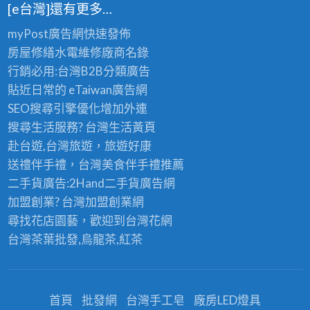
[e台灣]還有更多…
myPost廣告網
快速發佈
房屋修繕
水電維修廠商名錄
行銷必用:台灣B2B
分類廣告
貼近日常的
eTaiwan廣告網
SEO搜尋引擎優化
增加外連
搜尋生活服務? 台灣
生活黃頁
赴台遊,台灣旅遊
，旅遊好康
送禮伴手禮，台灣美食
伴手禮
推薦
二手貨廣告:2Hand
二手貨
廣告網
加盟創業? 台灣
加盟創業
網
尋找花店園藝，歡迎到
台灣花網
台灣茶葉批發
,烏龍茶,紅茶
首頁
批發網
台灣手工皂
廠房LED燈具