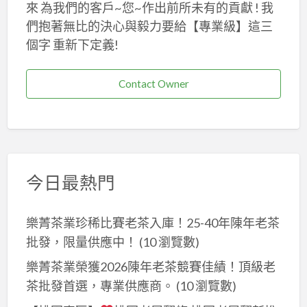
來 為我們的客戶~您~作出前所未有的貢獻 ! 我
們抱著無比的決心與毅力要給【專業級】這三
個字 重新下定義!
Contact Owner
今日最熱門
樂菁茶業珍稀比賽老茶入庫！25-40年陳年老茶
批發，限量供應中！
(10 瀏覽數)
樂菁茶業榮獲2026陳年老茶競賽佳績！頂級老
茶批發首選，專業供應商。
(10 瀏覽數)