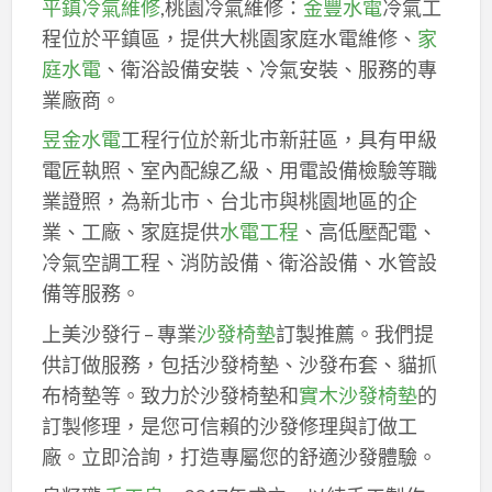
平鎮冷氣維修
,桃園冷氣維修：
金豐水電
冷氣工
程位於平鎮區，提供大桃園家庭水電維修、
家
庭水電
、衛浴設備安裝、冷氣安裝、服務的專
業廠商。
昱金水電
工程行位於新北市新莊區，具有甲級
電匠執照、室內配線乙級、用電設備檢驗等職
業證照，為新北市、台北市與桃園地區的企
業、工廠、家庭提供
水電工程
、高低壓配電、
冷氣空調工程、消防設備、衛浴設備、水管設
備等服務。
上美沙發行 – 專業
沙發椅墊
訂製推薦。我們提
供訂做服務，包括沙發椅墊、沙發布套、貓抓
布椅墊等。致力於沙發椅墊和
實木沙發椅墊
的
訂製修理，是您可信賴的沙發修理與訂做工
廠。立即洽詢，打造專屬您的舒適沙發體驗。