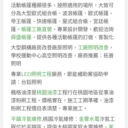
活動帳篷種類很多，按照適用的場所，大致可
分為大型歐式組合帳、波浪帳篷、歐式帳篷、
帝王帳篷、快速帳篷、屋式組合帳、宮廷帳
篷。
帳篷工廠直營
，專業設計開發，歡迎洽詢
舜盛帳篷
，提供各種活動帳篷的訂做、客製化
大型鋼構廠房改善廠房照明，
工廠照明改善
，
學校運動中心高空照明改善，廠商推薦：拓普
照明
專業
LED照明工程
廠商，節能補助案協助申
請：台鈺照明
楓格油漆是
桃園油漆
工程行在桃園地區從事油
漆粉刷工程，價格實在，施工工期準確，油漆
粉刷工程價目表清楚，專業施工。
平鎮冷氣維修
,桃園冷氣維修：
金豐水電
冷氣工
程位於平鎮區，提供大桃園家庭水電維修、
家