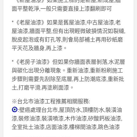
面平整乾淨,一般只需要直接上漆翻刷即可
*《老屋油漆》如果是舊屋油漆,中古屋油漆,老
屋油漆,牆面平整,但有出現輕微破損情況如裂縫,
脫皮起泡或有釘孔等,則會局部補土再用砂紙磨
平天花及牆身,再上漆。
*《老房子油漆》但如果你牆面表層剝落,水泥層
與碳化出現分離現象。重新油漆,重新粉刷施工
步驟則需要先刮除至底層,再上防潮底漆,重新批
土,打磨平滑,再塗刷面漆。
※台北市油漆工程推薦相關服務:
:壁癌處理台北市,屋頂防水,頂樓防水,裝潢油
漆,裝修油漆,裝潢噴漆,木作油漆,矽酸鈣板油漆,
全室批土油漆,店面油漆,樓梯間油漆,跳色油漆
………………………………………