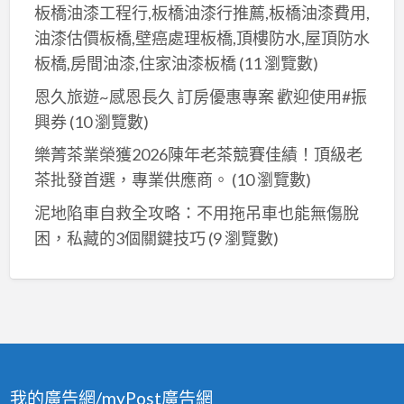
板橋油漆工程行,板橋油漆行推薦,板橋油漆費用,
油漆估價板橋,壁癌處理板橋,頂樓防水,屋頂防水
板橋,房間油漆,住家油漆板橋
(11 瀏覽數)
恩久旅遊~感恩長久 訂房優惠專案 歡迎使用#振
興券
(10 瀏覽數)
樂菁茶業榮獲2026陳年老茶競賽佳績！頂級老
茶批發首選，專業供應商。
(10 瀏覽數)
泥地陷車自救全攻略：不用拖吊車也能無傷脫
困，私藏的3個關鍵技巧
(9 瀏覽數)
我的廣告網/myPost廣告網