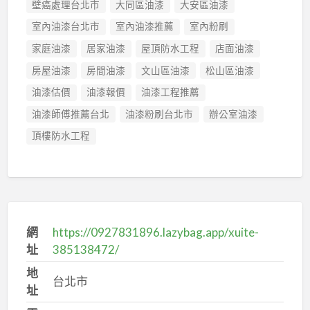
壁癌處理台北市
大同區油漆
大安區油漆
室內油漆台北市
室內油漆推薦
室內粉刷
家庭油漆
居家油漆
屋頂防水工程
店面油漆
房屋油漆
房間油漆
文山區油漆
松山區油漆
油漆估價
油漆報價
油漆工程推薦
油漆師傅推薦台北
油漆粉刷台北市
辦公室油漆
頂樓防水工程
網
https://0927831896.lazybag.app/xuite-
址
385138472/
地
台北市
址