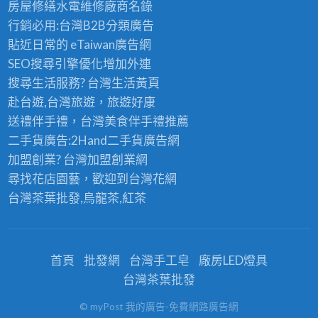
房屋修繕
水電維修廠商名錄
行銷必用:台灣B2B
分類廣告
貼近日常的
eTaiwan廣告網
SEO搜尋引擎優化
增加外連
搜尋生活服務? 台灣
生活黃頁
赴台遊,台灣旅遊
，旅遊好康
送禮伴手禮，台灣美食
伴手禮
推薦
二手貨廣告:2Hand
二手貨
廣告網
加盟創業? 台灣
加盟創業
網
尋找花店園藝，歡迎到
台灣花網
台灣茶葉批發
,烏龍茶,紅茶
首頁
批發網
台灣手工皂
廠房LED燈具
台灣茶葉批發
© myPost 我的廣告-免費網路廣告網