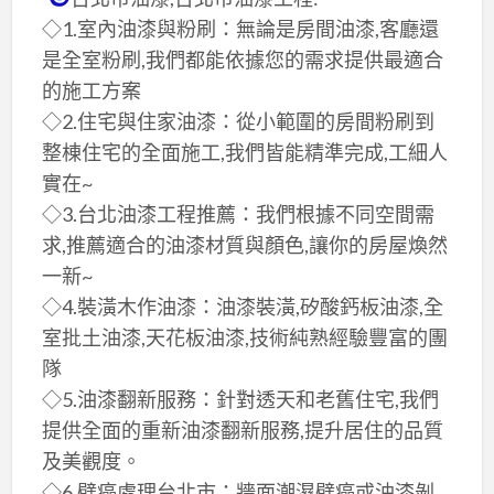
◇1.室內油漆與粉刷：無論是房間油漆,客廳還
是全室粉刷,我們都能依據您的需求提供最適合
的施工方案
◇2.住宅與住家油漆：從小範圍的房間粉刷到
整棟住宅的全面施工,我們皆能精準完成,工細人
實在~
◇3.台北油漆工程推薦：我們根據不同空間需
求,推薦適合的油漆材質與顏色,讓你的房屋煥然
一新~
◇4.裝潢木作油漆：油漆裝潢,矽酸鈣板油漆,全
室批土油漆,天花板油漆,技術純熟經驗豐富的團
隊
◇5.油漆翻新服務：針對透天和老舊住宅,我們
提供全面的重新油漆翻新服務,提升居住的品質
及美觀度。
◇6.壁癌處理台北市：牆面潮濕壁癌或油漆剝