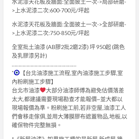
水泥漆天花板及牆面:全面披土一次->局部研磨-
>上水泥漆二次:600-700元/坪起
水泥漆天花板及牆面:全面披土一次->全部研磨-
>上水泥漆二次:750-850元/坪起
全室批土油漆 (AB膠2批2磨2漆) 坪 950起 (跳色
及乳膠漆另計)
…………………………………………
˚
【台北油漆施工流程,室內油漆施工步驟,室
內粉刷施工步驟】
台北市油漆
大部分油漆師傅為避免估價落差
太大,都建議需要現場勘查才能報價~並大都以
現場報價為準。粉刷施工前,若非空屋,油漆工人
們會移走傢俱,並用大薄膜膠布遮蓋物品,地板,以
確保物件完整無損。
*《新屋油漆》如果施工標的是新屋,新成屋,牆