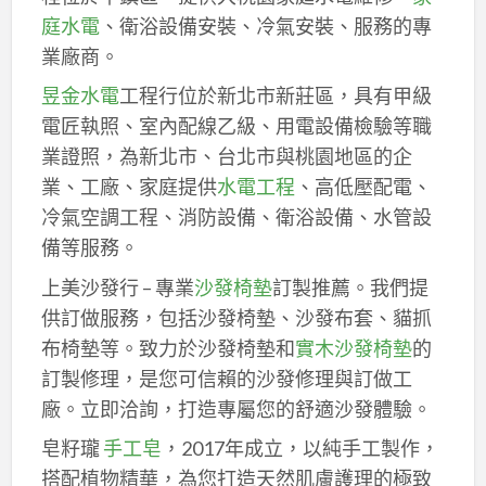
庭水電
、衛浴設備安裝、冷氣安裝、服務的專
業廠商。
昱金水電
工程行位於新北市新莊區，具有甲級
電匠執照、室內配線乙級、用電設備檢驗等職
業證照，為新北市、台北市與桃園地區的企
業、工廠、家庭提供
水電工程
、高低壓配電、
冷氣空調工程、消防設備、衛浴設備、水管設
備等服務。
上美沙發行 – 專業
沙發椅墊
訂製推薦。我們提
供訂做服務，包括沙發椅墊、沙發布套、貓抓
布椅墊等。致力於沙發椅墊和
實木沙發椅墊
的
訂製修理，是您可信賴的沙發修理與訂做工
廠。立即洽詢，打造專屬您的舒適沙發體驗。
皂籽瓏
手工皂
，2017年成立，以純手工製作，
搭配植物精華，為您打造天然肌膚護理的極致