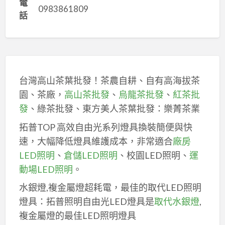
電
0983861809
話
台灣高山茶葉批發！茶農自耕、自有高海拔茶
園、茶廠，
高山茶批發
、
烏龍茶批發
、
紅茶批
發
、綠茶批發、東方美人茶葉批發：樂菁茶業
拓普TOP 高效自由光系列燈具換裝簡便與快
速，大幅降低燈具維護成本，非常適合
廠房
LED照明
、
倉儲LED照明
、校園LED照明、
運
動場LED照明
。
水銀燈,複金屬燈超耗電，最佳的取代LED照明
燈具：拓普照明自由光LED燈具是
取代水銀燈
,
複金屬燈的最佳LED照明燈具