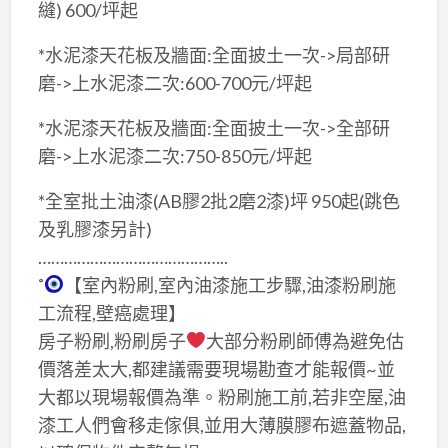
縫) 600/坪起
*水泥漆天花板及牆面:全面披土一次->局部研
磨->上水泥漆二次:600-700元/坪起
*水泥漆天花板及牆面:全面披土一次->全部研
磨->上水泥漆二次:750-850元/坪起
*全室批土油漆(AB膠2批2磨2漆)坪 950起(跳色
及乳膠漆另計)
……………………………………..
˚
【室內粉刷,室內油漆施工步驟,油漆粉刷施
工流程,壁癌處理】
房子粉刷,粉刷房子
大部分粉刷師傅為避免估
價落差太大,都建議需要現場勘查才能報價~並
大都以現場報價為準。粉刷施工前,若非空屋,油
漆工人們會移走傢俱,並用大薄膜膠布遮蓋物品,