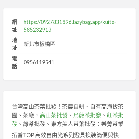
網
https://0927831896.lazybag.app/xuite-
址
585232913
地
新北市板橋區
址
電
0956119541
話
台灣高山茶葉批發！茶農自耕、自有高海拔茶
園、茶廠，
高山茶批發
、
烏龍茶批發
、
紅茶批
發
、綠茶批發、東方美人茶葉批發：樂菁茶業
拓普TOP 高效自由光系列燈具換裝簡便與快