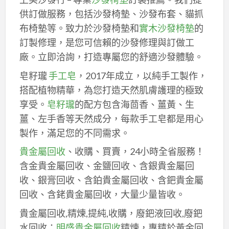
供訂做服務，包括沙發椅墊、沙發布套、貓抓
布椅墊等。致力於沙發椅墊和
實木沙發椅墊
的
訂製修理，是您可信賴的沙發修理與訂做工
廠。立即洽詢，打造專屬您的舒適沙發體驗。
皂籽瓏
手工皂
，2017年成立，以純手工製作，
搭配植物精華，為您打造天然肌膚護理的極致
享受。
皂籽瓏
的配方包含海茴香、薑黃、生
薑、左手香等天然成分，每款手工皂都是用心
製作，滿足您的不同需求。
貴金屬回收
、收購、買賣，24小時全省服務！
含金貴金屬回收、金鹽回收、含銀貴金屬回
收、銀膏回收、含鉑貴金屬回收、含鈀貴金屬
回收、含銠貴金屬回收，大量少量皆收。
貴金屬回收,精煉,提純,收購，廢鈀液回收,廢鈀
水回收：
明盛貴金屬回收
精煉，專精於黃金回