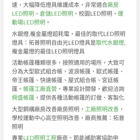
速，大幅降低燈具維護成本，非常適合
廠房
LED照明
、
倉儲LED照明
、校園LED照明、
運
動場LED照明
。
水銀燈,複金屬燈超耗電，最佳的取代LED照明
燈具：拓普照明自由光LED燈具是
取代水銀燈
,
複金屬燈的最佳LED照明燈具
活動帳篷種類很多，按照適用的場所，大致可
分為大型歐式組合帳、波浪帳篷、歐式帳篷、
帝王帳篷、快速帳篷、屋式組合帳、宮廷帳
篷。
帳篷工廠直營
，專業設計開發，歡迎洽詢
舜盛帳篷
，提供各種活動帳篷的訂做、客製化
大型鋼構廠房改善廠房照明，
工廠照明改善
，
學校運動中心高空照明改善，廠商推薦：拓普
照明
專業
LED照明工程
廠商，節能補助案協助申