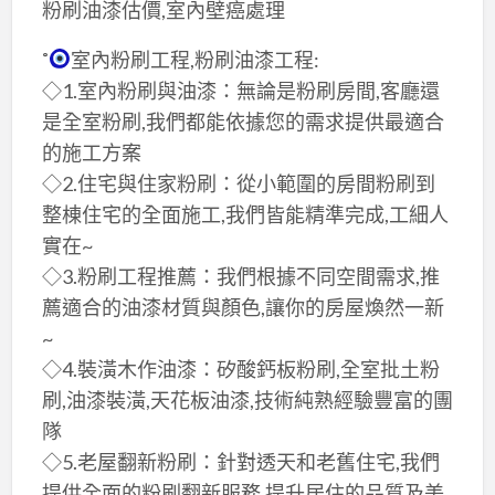
粉刷油漆估價,室內壁癌處理
˚
室內粉刷工程,粉刷油漆工程:
◇1.室內粉刷與油漆：無論是粉刷房間,客廳還
是全室粉刷,我們都能依據您的需求提供最適合
的施工方案
◇2.住宅與住家粉刷：從小範圍的房間粉刷到
整棟住宅的全面施工,我們皆能精準完成,工細人
實在~
◇3.粉刷工程推薦：我們根據不同空間需求,推
薦適合的油漆材質與顏色,讓你的房屋煥然一新
~
◇4.裝潢木作油漆：矽酸鈣板粉刷,全室批土粉
刷,油漆裝潢,天花板油漆,技術純熟經驗豐富的團
隊
◇5.老屋翻新粉刷：針對透天和老舊住宅,我們
提供全面的粉刷翻新服務,提升居住的品質及美