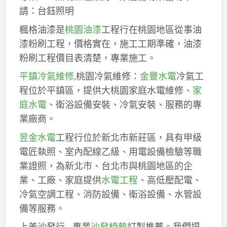
請：台鈺照明
楓格油漆是
桃園油漆
工程行在桃園地區從事油
漆粉刷工程，價格實在，施工工期準確，油漆
粉刷工程價目表清楚，專業施工。
平鎮冷氣維修
,桃園冷氣維修：
金豐水電
冷氣工
程位於平鎮區，提供大桃園家庭水電維修、
家
庭水電
、衛浴設備安裝、冷氣安裝、服務的專
業廠商。
昱金水電
工程行位於新北市新莊區，具有甲級
電匠執照、室內配線乙級、用電設備檢驗等職
業證照，為新北市、台北市與桃園地區的企
業、工廠、家庭提供
水電工程
、高低壓配電、
冷氣空調工程、消防設備、衛浴設備、水管設
備等服務。
上美沙發行 – 專業
沙發椅墊
訂製推薦。我們提