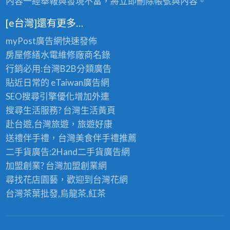
內容一經舉報與發現不當，將立即刪除帳號與內容。
[e台灣]還有更多…
myPost廣告網
快速發佈
房屋修繕
水電維修廠商名錄
行銷必用:台灣B2B
分類廣告
貼近日常的
eTaiwan廣告網
SEO搜尋引擎優化
增加外連
搜尋生活服務? 台灣
生活黃頁
赴台遊,台灣旅遊
，旅遊好康
送禮伴手禮，台灣美食
伴手禮
推薦
二手貨廣告:2Hand
二手貨
廣告網
加盟創業? 台灣
加盟創業
網
尋找花店園藝，歡迎到
台灣花網
台灣茶葉批發
,烏龍茶,紅茶