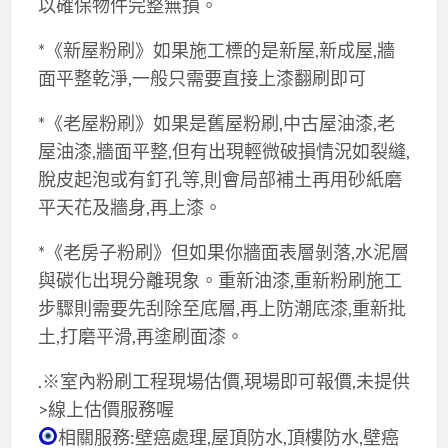
以確保物件完整無損。
*《新屋粉刷》如果施工標的是新屋,新成屋,牆
面平整乾淨,一般只需要直接上漆翻刷即可
*《老屋粉刷》如果是舊屋粉刷,中古屋油漆,老
屋油漆,牆面平整,但有出現輕微破損情況如裂縫,
脫皮起泡或有釘孔等,則會局部補土再用砂紙磨
平天花及牆身,再上漆。
*《老房子粉刷》但如果你牆面表層剝落,水泥層
與碳化出現分離現象。重新油漆,重新粉刷施工
步驟則需要先刮除至底層,再上防潮底漆,重新批
土,打磨平滑,再塗刷面漆。
.※室內粉刷工程現場估價,現場即可報價,未提供
>線上估價服務喔
相關服務:壁癌處理,屋頂防水,頂樓防水,壁癌