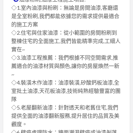
◇1.室內油漆與粉刷：無論是房間油漆,客廳還
是全室粉刷,我們都能依據您的需求提供最適合
的施工方案
◇2.住宅與住家油漆：從小範圍的房間粉刷到
整棟住宅的全面施工,我們皆能精準完成,工細人
實在~
◇3.油漆工程推薦：我們根據不同空間需求,推
薦適合的油漆材質與顏色,讓你的房屋煥然一新
~
◇4.裝潢木作油漆：油漆裝潢,矽酸鈣板油漆,全
室批土油漆,天花板油漆,技術純熟經驗豐富的團
隊
◇5.老屋翻新油漆：針對透天和老舊住宅,我們
提供全面的油漆翻新服務,提升居住的品質及美
觀度。
◇6.壁癌處理防水：牆面潮濕壁癌或油漆剝落