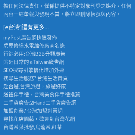
擔任何法律責任，僅係提供不特定對象刊登之媒介。任何
內容一經舉報與發現不當，將立即刪除帳號與內容。
[e台灣]還有更多…
myPost廣告網
快速發佈
房屋修繕
水電維修廠商名錄
行銷必用:台灣B2B
分類廣告
貼近日常的
eTaiwan廣告網
SEO搜尋引擎優化
增加外連
搜尋生活服務? 台灣
生活黃頁
赴台遊,台灣旅遊
，旅遊好康
送禮伴手禮，台灣美食
伴手禮
推薦
二手貨廣告:2Hand
二手貨
廣告網
加盟創業? 台灣
加盟創業
網
尋找花店園藝，歡迎到
台灣花網
台灣茶葉批發
,烏龍茶,紅茶