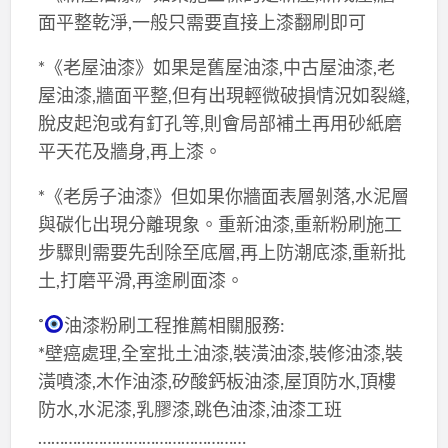
面平整乾淨,一般只需要直接上漆翻刷即可
*《老屋油漆》如果是舊屋油漆,中古屋油漆,老
屋油漆,牆面平整,但有出現輕微破損情況如裂縫,
脫皮起泡或有釘孔等,則會局部補土再用砂紙磨
平天花及牆身,再上漆。
*《老房子油漆》但如果你牆面表層剝落,水泥層
與碳化出現分離現象。重新油漆,重新粉刷施工
步驟則需要先刮除至底層,再上防潮底漆,重新批
土,打磨平滑,再塗刷面漆。
˚
油漆粉刷工程推薦相關服務:
*壁癌處理,全室批土油漆,裝潢油漆,裝修油漆,裝
潢噴漆,木作油漆,矽酸鈣板油漆,屋頂防水,頂樓
防水,水泥漆,乳膠漆,跳色油漆,油漆工班
…………………………………………