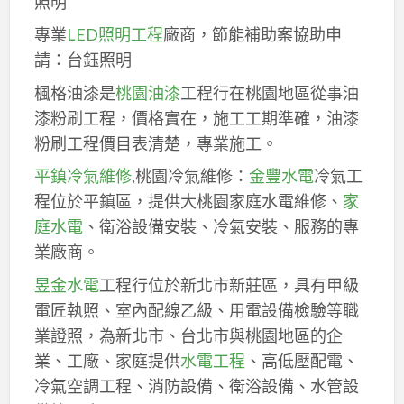
照明
專業
LED照明工程
廠商，節能補助案協助申
請：台鈺照明
楓格油漆是
桃園油漆
工程行在桃園地區從事油
漆粉刷工程，價格實在，施工工期準確，油漆
粉刷工程價目表清楚，專業施工。
平鎮冷氣維修
,桃園冷氣維修：
金豐水電
冷氣工
程位於平鎮區，提供大桃園家庭水電維修、
家
庭水電
、衛浴設備安裝、冷氣安裝、服務的專
業廠商。
昱金水電
工程行位於新北市新莊區，具有甲級
電匠執照、室內配線乙級、用電設備檢驗等職
業證照，為新北市、台北市與桃園地區的企
業、工廠、家庭提供
水電工程
、高低壓配電、
冷氣空調工程、消防設備、衛浴設備、水管設