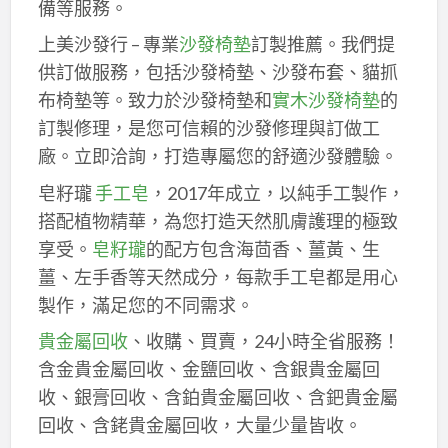
備等服務。
上美沙發行 – 專業
沙發椅墊
訂製推薦。我們提
供訂做服務，包括沙發椅墊、沙發布套、貓抓
布椅墊等。致力於沙發椅墊和
實木沙發椅墊
的
訂製修理，是您可信賴的沙發修理與訂做工
廠。立即洽詢，打造專屬您的舒適沙發體驗。
皂籽瓏
手工皂
，2017年成立，以純手工製作，
搭配植物精華，為您打造天然肌膚護理的極致
享受。
皂籽瓏
的配方包含海茴香、薑黃、生
薑、左手香等天然成分，每款手工皂都是用心
製作，滿足您的不同需求。
貴金屬回收
、收購、買賣，24小時全省服務！
含金貴金屬回收、金鹽回收、含銀貴金屬回
收、銀膏回收、含鉑貴金屬回收、含鈀貴金屬
回收、含銠貴金屬回收，大量少量皆收。