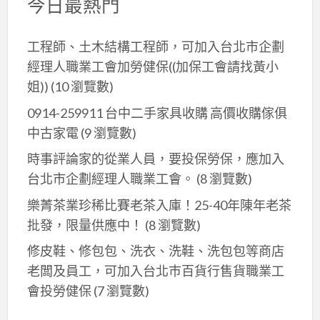
今日最熱門
工程師、土木結構工程師，可加入台北市企劃
經理人職業工會加勞健保((加保工會請找黃小
姐))
(10 瀏覽數)
0914-259911 台中二手家具收購 高價收購傢俱
中古家電
(9 瀏覽數)
時事評論家的從業人員，要投保勞保，應加入
台北市企劃經理人職業工會。
(8 瀏覽數)
樂菁茶業珍稀比賽老茶入庫！25-40年陳年老茶
批發，限量供應中！
(8 瀏覽數)
修皮鞋、修包包、洗衣、洗鞋、洗包包等商店
老闆及員工，可加入台北巿百貨行售貨職業工
會投勞健保
(7 瀏覽數)