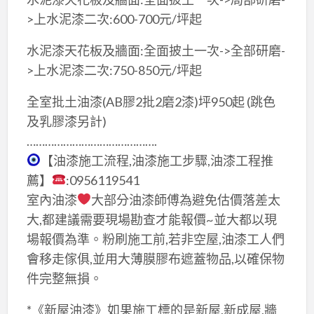
>上水泥漆二次:600-700元/坪起
水泥漆天花板及牆面:全面披土一次->全部研磨-
>上水泥漆二次:750-850元/坪起
全室批土油漆(AB膠2批2磨2漆)坪950起 (跳色
及乳膠漆另計)
…………………………………….
【油漆施工流程,油漆施工步驟,油漆工程推
薦】
:0956119541
室內油漆
大部分油漆師傅為避免估價落差太
大,都建議需要現場勘查才能報價~並大都以現
場報價為準。粉刷施工前,若非空屋,油漆工人們
會移走傢俱,並用大薄膜膠布遮蓋物品,以確保物
件完整無損。
*《新屋油漆》如果施工標的是新屋,新成屋,牆