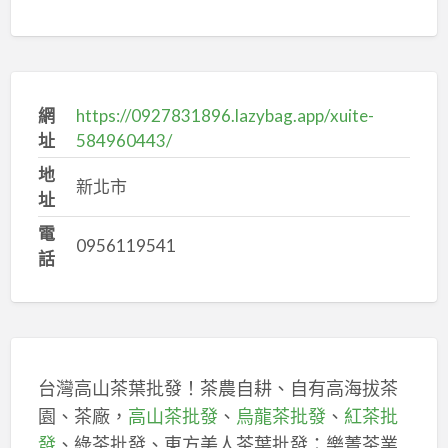
網
https://0927831896.lazybag.app/xuite-
址
584960443/
地
新北市
址
電
0956119541
話
台灣高山茶葉批發！茶農自耕、自有高海拔茶
園、茶廠，
高山茶批發
、
烏龍茶批發
、
紅茶批
發
、綠茶批發、東方美人茶葉批發：樂菁茶業