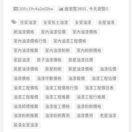
廣告编號
205c19c4a2e02be
總瀏覽3801 , 今天瀏覽0
住家油漆
全室批土油漆
全室油漆
全屋油漆
刷油漆價格
室內油漆估價
室內油漆價格
室內油漆價格行情
室內油漆工程價格
室內油漆推薦
室內油漆粉刷
室內粉刷價格
家庭油漆
房子油漆價格
房屋油漆估價
房屋油漆價格
房屋粉刷
新屋油漆價格
油漆估價
油漆價格
油漆坪數價格
油漆報價
油漆工程估價
油漆工程價格
油漆工程價格行情
油漆工程價目表
油漆工程報價
油漆工程推薦
油漆工程行推薦
油漆師傅推薦
油漆施工價格
油漆粉刷價格
油漆粉刷推薦
油漆粉刷費用
油漆費用
老屋油漆
裝潢全室油漆