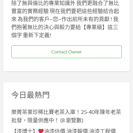
除了無與倫比的專業知識外 我們更融合了無比
豐富的實務經驗 現在我們要把這些經驗結合起
來 為我們的客戶~您~作出前所未有的貢獻 ! 我
們抱著無比的決心與毅力要給【專業級】這三
個字 重新下定義!
Contact Owner
今日最熱門
樂菁茶業珍稀比賽老茶入庫！25-40年陳年老茶
批發，限量供應中！
(8 瀏覽數)
【漆博士】
油漆估價,油漆報價,油漆工程價