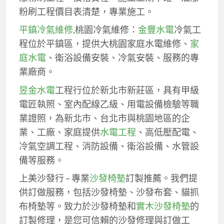
粉刷工程價目表清楚，專業施工。
平鎮冷氣維修
,桃園冷氣維修：
金豐水電
冷氣工
程位於平鎮區，提供大桃園家庭水電維修、
家
庭水電
、衛浴設備安裝、冷氣安裝、服務的專
業廠商。
昱金水電
工程行位於新北市新莊區，具有甲級
電匠執照、室內配線乙級、用電設備檢驗等職
業證照，為新北市、台北市與桃園地區的企
業、工廠、家庭提供
水電工程
、高低壓配電、
冷氣空調工程、消防設備、衛浴設備、水管設
備等服務。
上美沙發行 – 專業
沙發椅墊
訂製推薦。我們提
供訂做服務，包括沙發椅墊、沙發布套、貓抓
布椅墊等。致力於沙發椅墊和
實木沙發椅墊
的
訂製修理，是您可信賴的沙發修理與訂做工