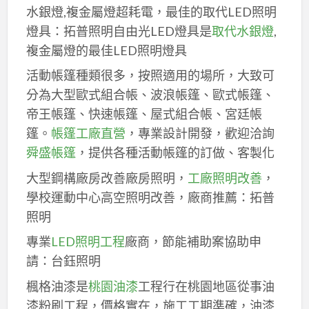
水銀燈,複金屬燈超耗電，最佳的取代LED照明
燈具：拓普照明自由光LED燈具是
取代水銀燈
,
複金屬燈的最佳LED照明燈具
活動帳篷種類很多，按照適用的場所，大致可
分為大型歐式組合帳、波浪帳篷、歐式帳篷、
帝王帳篷、快速帳篷、屋式組合帳、宮廷帳
篷。
帳篷工廠直營
，專業設計開發，歡迎洽詢
舜盛帳篷
，提供各種活動帳篷的訂做、客製化
大型鋼構廠房改善廠房照明，
工廠照明改善
，
學校運動中心高空照明改善，廠商推薦：拓普
照明
專業
LED照明工程
廠商，節能補助案協助申
請：台鈺照明
楓格油漆是
桃園油漆
工程行在桃園地區從事油
漆粉刷工程，價格實在，施工工期準確，油漆