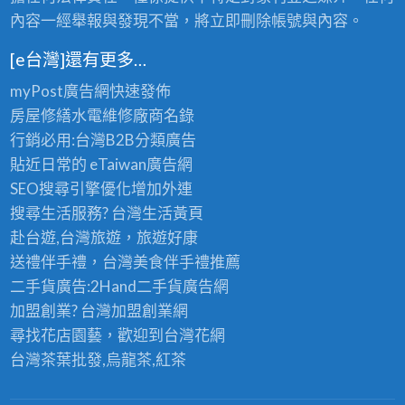
內容一經舉報與發現不當，將立即刪除帳號與內容。
[e台灣]還有更多…
myPost廣告網
快速發佈
房屋修繕
水電維修廠商名錄
行銷必用:台灣B2B
分類廣告
貼近日常的
eTaiwan廣告網
SEO搜尋引擎優化
增加外連
搜尋生活服務? 台灣
生活黃頁
赴台遊,台灣旅遊
，旅遊好康
送禮伴手禮，台灣美食
伴手禮
推薦
二手貨廣告:2Hand
二手貨
廣告網
加盟創業? 台灣
加盟創業
網
尋找花店園藝，歡迎到
台灣花網
台灣茶葉批發
,烏龍茶,紅茶