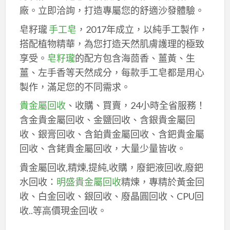
廠。立即洽詢，打造專屬您的舒適沙發體驗。
皂籽瓏
手工皂
，2017年成立，以純手工製作，
搭配植物精華，為您打造天然肌膚護理的極致
享受。
皂籽瓏
的配方包含海茴香、薑黃、生
薑、左手香等天然成分，每款手工皂都是用心
製作，滿足您的不同需求。
貴金屬回收
、收購、買賣，24小時全省服務！
含金貴金屬回收、金鹽回收、含銀貴金屬回
收、銀膏回收、含鉑貴金屬回收、含鈀貴金屬
回收、含銠貴金屬回收，大量少量皆收。
貴金屬回收,精煉,提純,收購，廢鈀液回收,廢鈀
水回收：
明盛貴金屬回收
精煉，專精於黃金回
收、白金回收、銀回收、廢晶圓回收、CPU回
收..等高價現金回收。