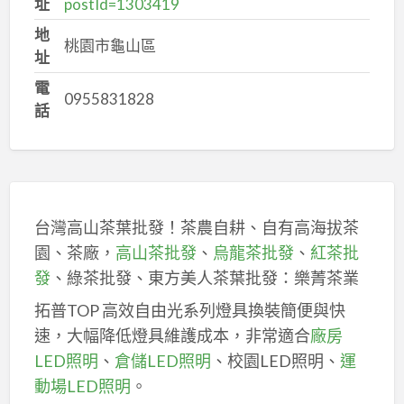
址
postId=1303419
地
桃園市龜山區
址
電
0955831828
話
台灣高山茶葉批發！茶農自耕、自有高海拔茶
園、茶廠，
高山茶批發
、
烏龍茶批發
、
紅茶批
發
、綠茶批發、東方美人茶葉批發：樂菁茶業
拓普TOP 高效自由光系列燈具換裝簡便與快
速，大幅降低燈具維護成本，非常適合
廠房
LED照明
、
倉儲LED照明
、校園LED照明、
運
動場LED照明
。