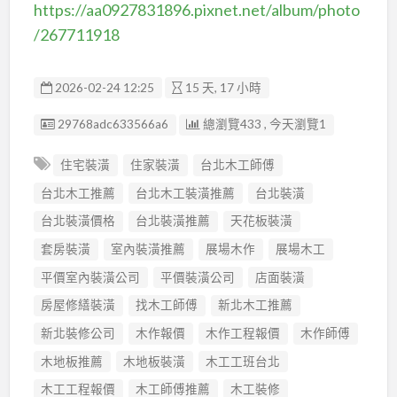
https://aa0927831896.pixnet.net/album/photo
/267711918
2026-02-24 12:25
15 天, 17 小時
廣告编號
29768adc633566a6
總瀏覽433 , 今天瀏覽1
住宅裝潢
住家裝潢
台北木工師傅
台北木工推薦
台北木工裝潢推薦
台北裝潢
台北裝潢價格
台北裝潢推薦
天花板裝潢
套房裝潢
室內裝潢推薦
展場木作
展場木工
平價室內裝潢公司
平價裝潢公司
店面裝潢
房屋修繕裝潢
找木工師傅
新北木工推薦
新北裝修公司
木作報價
木作工程報價
木作師傅
木地板推薦
木地板裝潢
木工工班台北
木工工程報價
木工師傅推薦
木工裝修