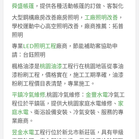
舜盛帳篷
，提供各種活動帳篷的訂做、客製化
大型鋼構廠房改善廠房照明，
工廠照明改善
，
學校運動中心高空照明改善，廠商推薦：拓普
照明
專業
LED照明工程
廠商，節能補助案協助申
請：台鈺照明
楓格油漆是
桃園油漆
工程行在桃園地區從事油
漆粉刷工程，價格實在，施工工期準確，油漆
粉刷工程價目表清楚，專業施工。
平鎮冷氣維修
,桃園冷氣維修：
金豐水電
冷氣工
程位於平鎮區，提供大桃園家庭水電維修、
家
庭水電
、衛浴設備安裝、冷氣安裝、服務的專
業廠商。
昱金水電
工程行位於新北市新莊區，具有甲級