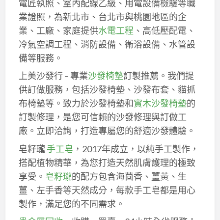
電匠執照、室內配線乙級、用電設備檢驗等職
業證照，為新北市、台北市與桃園地區的企
業、工廠、家庭提供
水電工程
、高低壓配電、
冷氣空調工程、消防設備、衛浴設備、水管設
備等服務。
上美沙發行 – 專業
沙發椅墊
訂製推薦。我們提
供訂做服務，包括沙發椅墊、沙發布套、貓抓
布椅墊等。致力於沙發椅墊和
實木沙發椅墊
的
訂製修理，是您可信賴的沙發修理與訂做工
廠。立即洽詢，打造專屬您的舒適沙發體驗。
皂籽瓏
手工皂
，2017年成立，以純手工製作，
搭配植物精華，為您打造天然肌膚護理的極致
享受。
皂籽瓏
的配方包含海茴香、薑黃、生
薑、左手香等天然成分，每款手工皂都是用心
製作，滿足您的不同需求。