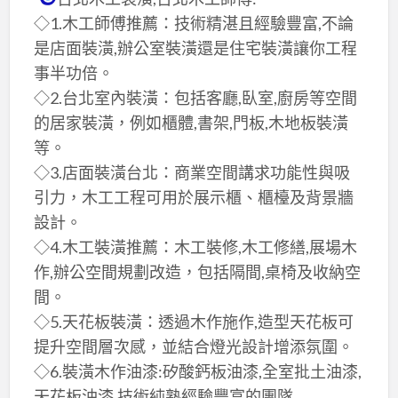
◇1.木工師傅推薦：技術精湛且經驗豐富,不論
是店面裝潢,辦公室裝潢還是住宅裝潢讓你工程
事半功倍。
◇2.台北室內裝潢：包括客廳,臥室,廚房等空間
的居家裝潢，例如櫃體,書架,門板,木地板裝潢
等。
◇3.店面裝潢台北：商業空間講求功能性與吸
引力，木工工程可用於展示櫃、櫃檯及背景牆
設計。
◇4.木工裝潢推薦：木工裝修,木工修繕,展場木
作,辦公空間規劃改造，包括隔間,桌椅及收納空
間。
◇5.天花板裝潢：透過木作施作,造型天花板可
提升空間層次感，並結合燈光設計增添氛圍。
◇6.裝潢木作油漆:矽酸鈣板油漆,全室批土油漆,
天花板油漆,技術純熟經驗豐富的團隊